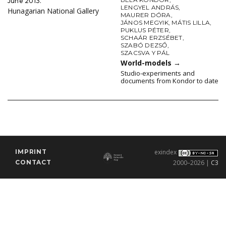
June 2013.
LENGYEL ANDRÁS
,
Hunagarian National Gallery
MAURER DÓRA
,
JÁNOS MEGYIK
,
MÁTIS LILLA
,
PUKLUS PÉTER
,
SCHAÁR ERZSÉBET
,
SZABÓ DEZSŐ
,
SZACSVA Y PÁL
World-models
→
Studio-experiments and
documents from Kondor to date
IMPRINT
exindex
CONTACT
2000–2026 |
C3