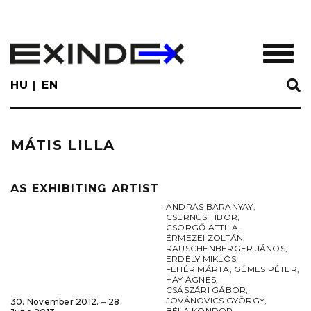
Skip
to
main
TOGGL
content
HU
EN
MÁTIS LILLA
AS EXHIBITING ARTIST
ANDRÁS BARANYAY
,
CSERNUS TIBOR
,
CSÖRGŐ ATTILA
,
ÉRMEZEI ZOLTÁN
,
RAUSCHENBERGER JÁNOS
,
ERDÉLY MIKLÓS
,
FEHÉR MÁRTA
,
GÉMES PÉTER
,
HÁY ÁGNES
,
CSÁSZÁRI GÁBOR
,
JOVÁNOVICS GYÖRGY
,
30. November 2012. ‒ 28.
BÉLA KONDOR
,