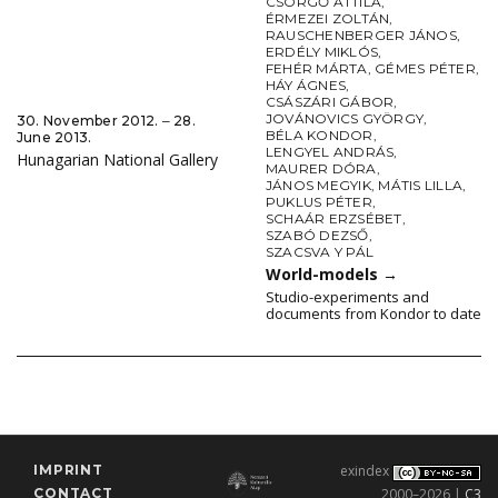
CSÖRGŐ ATTILA
,
ÉRMEZEI ZOLTÁN
,
RAUSCHENBERGER JÁNOS
,
ERDÉLY MIKLÓS
,
FEHÉR MÁRTA
,
GÉMES PÉTER
,
HÁY ÁGNES
,
CSÁSZÁRI GÁBOR
,
JOVÁNOVICS GYÖRGY
,
30. November 2012. ‒ 28.
BÉLA KONDOR
,
June 2013.
LENGYEL ANDRÁS
,
Hunagarian National Gallery
MAURER DÓRA
,
JÁNOS MEGYIK
,
MÁTIS LILLA
,
PUKLUS PÉTER
,
SCHAÁR ERZSÉBET
,
SZABÓ DEZSŐ
,
SZACSVA Y PÁL
World-models
→
Studio-experiments and
documents from Kondor to date
IMPRINT
exindex
CONTACT
2000–2026 |
C3