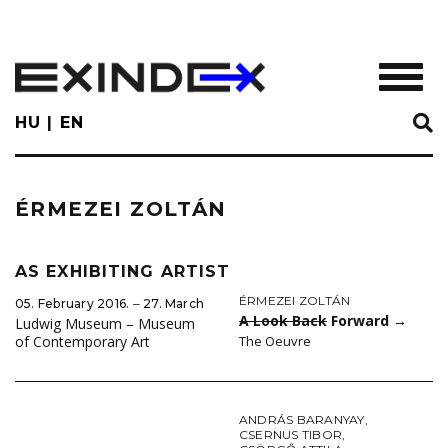
Skip
to
main
TOGGL
content
HU
EN
ÉRMEZEI ZOLTÁN
AS EXHIBITING ARTIST
ÉRMEZEI ZOLTÁN
05. February 2016. ‒ 27. March
A Look Back
Forward
→
Ludwig Museum – Museum
The Oeuvre
of Contemporary Art
ANDRÁS BARANYAY
,
CSERNUS TIBOR
,