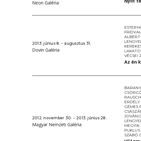
Nyílt t
Neon Galéria
ESTERH
FRIDVA
ALBERT
LENGYE
2013. június 8. ‒ augusztus 31.
KEREKE
Dovin Galéria
LAKATO
VÉCSEI 
Az én 
BARANY
CSÖRGŐ
RAUSCH
ERDÉLY
GÉMES 
CSÁSZÁ
JOVÁNO
2012. november 30. ‒ 2013. június 28.
LENGYE
Magyar Nemzeti Galéria
MEGYIK
PUKLUS
SZABÓ 