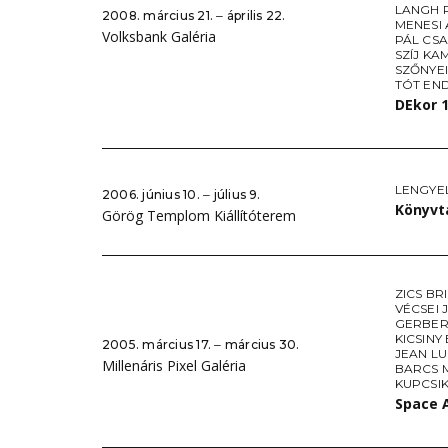
LANGH 
2008. március 21. ‒ április 22.
MENESI 
Volksbank Galéria
PÁL CS
SZÍJ KA
SZŐNYE
TÓT EN
DEkor 
LENGYE
2006. június 10. ‒ július 9.
Könyvt
Görög Templom Kiállítóterem
ZICS BR
VÉCSEI 
GERBER
KICSINY
2005. március 17. ‒ március 30.
JEAN L
Millenáris Pixel Galéria
BARCS 
KUPCSI
Space 