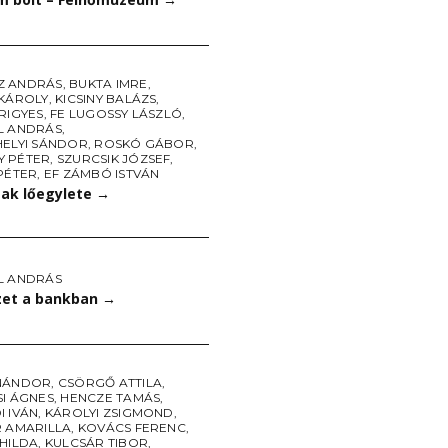
Z ANDRÁS
,
BUKTA IMRE
,
 KÁROLY
,
KICSINY BALÁZS
,
RIGYES
,
FE LUGOSSY LÁSZLÓ
,
L ANDRÁS
,
HELYI SÁNDOR
,
ROSKÓ GÁBOR
,
 PÉTER
,
SZURCSIK JÓZSEF
,
PÉTER
,
EF ZÁMBÓ ISTVÁN
sak lőegylete
→
L ANDRÁS
et a bankban
→
NÁNDOR
,
CSÖRGŐ ATTILA
,
SI ÁGNES
,
HENCZE TAMÁS
,
I IVÁN
,
KÁROLYI ZSIGMOND
,
R AMARILLA
,
KOVÁCS FERENC
,
 HILDA
,
KULCSÁR TIBOR
,