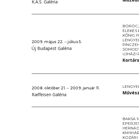
K.A.S. Galéria
BÖRÖC
ELEKES
KŐNIG F
LENGYE
2009. május 22. ‒ július 5.
PINCZE
Új Budapest Galéria
SOMODY
UJHÁZI 
Kortár
LENGYE
2008. október 21. ‒ 2009. január 11.
Művész
Raiffeisen Galéria
BAKSA 
EPERJE
HERNÁD
KNYIHÁ
KOZÁRI