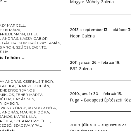
ér
→
Magyar Műhely Galéria
ÁZY MARCELL
,
LSZKI MÁRK
,
2013. szeptember 13. ‒ október 3
 FRIEDEMANN
,
LI HUI
,
Neon Galéria
L ANDRÁS
,
KASZA GÁBOR
,
S GÁBOR
,
KOMORÓCZKY TAMÁS
,
S ÁRON
,
SZŰCS LEVENTE
,
JÚLIA
kis felhőm
→
2011. január 26. ‒ február 18.
B32 Galéria
AY ANDRÁS
,
CSERNUS TIBOR
,
 ATTILA
,
ÉRMEZEI ZOLTÁN
,
ENBERGER JÁNOS
,
2010. január 30. ‒ február 15.
 MIKLÓS
,
FEHÉR MÁRTA
,
PÉTER
,
HÁY ÁGNES
,
Fuga – Budapesti Építészeti Kö
RI GÁBOR
,
VICS GYÖRGY
,
KONDOR BÉLA
,
L ANDRÁS
,
MAURER DÓRA
,
 JÁNOS
,
MÁTIS LILLA
,
 PÉTER
,
SCHAÁR ERZSÉBET
,
2009. július 10. ‒ augusztus 23.
DEZSŐ
,
SZACSVA Y PÁL