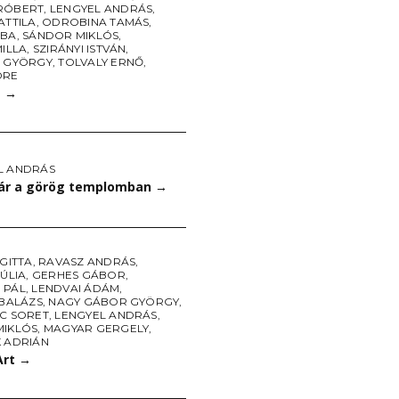
RÓBERT
,
LENGYEL ANDRÁS
,
ATTILA
,
ODROBINA TAMÁS
,
ABA
,
SÁNDOR MIKLÓS
,
MILLA
,
SZIRÁNYI ISTVÁN
,
I GYÖRGY
,
TOLVALY ERNŐ
,
DRE
1
→
L ANDRÁS
ár a görög templomban
→
IGITTA
,
RAVASZ ANDRÁS
,
JÚLIA
,
GERHES GÁBOR
,
 PÁL
,
LENDVAI ÁDÁM
,
 BALÁZS
,
NAGY GÁBOR GYÖRGY
,
UC SORET
,
LENGYEL ANDRÁS
,
MIKLÓS
,
MAGYAR GERGELY
,
K ADRIÁN
Art
→