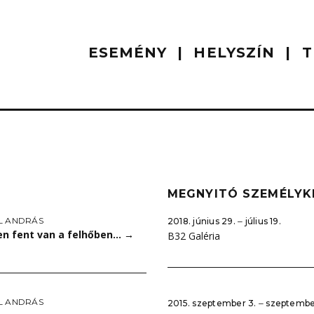
ESEMÉNY
HELYSZÍN
T
MEGNYITÓ SZEMÉLYK
L ANDRÁS
2018. június 29. ‒ július 19.
n fent van a felhőben…
→
B32 Galéria
L ANDRÁS
2015. szeptember 3. ‒ szeptembe