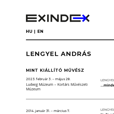
Skip
to
main
content
HU
EN
LENGYEL ANDRÁS
MINT KIÁLLÍTÓ MŰVÉSZ
2023. február 3. ‒ május 28.
LENGYE
Ludwig Múzeum – Kortárs Művészeti
…minde
Múzeum
LENGYE
2014. január 31. ‒ március 7.