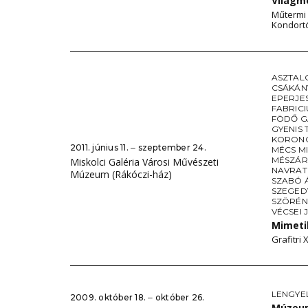
Világm
Műtermi
Kondortó
ASZTAL
CSÁKÁN
EPERJE
FABRIC
FÖDŐ 
GYENIS 
KORONC
2011. június 11. ‒ szeptember 24.
MÉCS M
MÉSZÁR
Miskolci Galéria Városi Művészeti
NAVRATI
Múzeum (Rákóczi-ház)
SZABÓ 
SZEGED
SZÖRÉNY
VÉCSEI 
Mimeti
Grafitri 
LENGYE
2009. október 18. ‒ október 26.
Múzeum