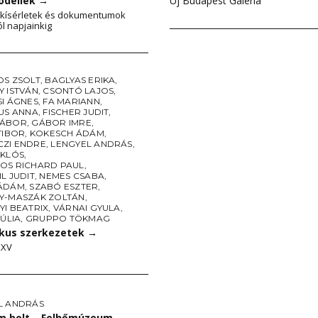
odellek
→
Új Budapest Galéria
 kísérletek és dokumentumok
l napjainkig
OS ZSOLT
,
BAGLYAS ERIKA
,
Y ISTVÁN
,
CSONTÓ LAJOS
,
SI ÁGNES
,
FA MARIANN
,
IUS ANNA
,
FISCHER JUDIT
,
GÁBOR
,
GÁBOR IMRE
,
TIBOR
,
KOKESCH ÁDÁM
,
ZI ENDRE
,
LENGYEL ANDRÁS
,
IKLÓS
,
OS RICHARD PAUL
,
L JUDIT
,
NEMES CSABA
,
ÁDÁM
,
SZABÓ ESZTER
,
Y-MASZÁK ZOLTÁN
,
I BEATRIX
,
VÁRNAI GYULA
,
JÚLIA
,
GRUPPO TÖKMAG
kus szerkezetek
→
XXV
L ANDRÁS
 bolt – Felhőmúzeum
→