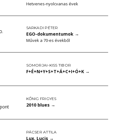
Hetvenes-nyolcvanas évek
SARKADI PÉTER
0.
EGO-dokumentumok
→
Művek a 70-es évekből
SOMORJAI-KISS TIBOR
F+É+N+Y+S+T+Á+C+I+Ó+K
→
KŐNIG FRIGYES
2010 blues
→
zpont
PÁCSER ATTILA
Lux, Lucis
→