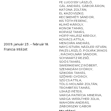
FE LUGOSSY LÁSZLÓ
,
GÁL ANDRÁS
,
GÁBOR ÁRON
,
KATONA ZOLTÁN
,
EL KAZOVSZKIJ
,
KECSKEMÉTI SÁNDOR
,
KIS TÓTH FERENC
,
KLIMÓ KÁROLY
,
KONOK TAMÁS
,
KOPASZ TAMÁS
,
HOPP HALÁSZ KÁROLY
,
KOVÁCS ATTILA
,
MENGYÁN ANDRÁS
,
2009. január 23. ‒ február 18.
NAYG ISTVÁN
,
NÁDLER ISTVÁN
,
Francia Intézet
PAIZS LÁSZLÓ
,
POLYÁK JÁNOS
,
RÁCMOLNÁR SÁNDOR
,
SCHWARTZ REZSŐ
,
SOÓS TAMÁS
,
SWIERKIEWICZ RÓBERT
,
SZEMADÁM GYÖRGY
,
SZIKORA TAMÁS
,
SZŐNYEI GYÖRGY
,
SZŰCS ATTILA
,
TÖLG-MOLNÁR ZOLTÁN
,
TROMBITÁS TAMÁS
,
UJHÁZI PÉTER
,
VARGA PATRÍCIA MINERVA
,
VARGA-WERLTHER JÚLIA
,
WAHORN ANDRÁS
,
ZÁBORSZKY GÁBOR