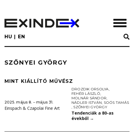
Skip
to
main
TOGGL
content
HU
EN
SZŐNYEI GYÖRGY
MINT KIÁLLÍTÓ MŰVÉSZ
DROZDIK ORSOLYA
,
FEHÉR LÁSZLÓ
,
MOLNÁR SÁNDOR
,
2025. május 8. ‒ május 31.
NÁDLER ISTVÁN
,
SOÓS TAMÁS
,
SZŐNYEI GYÖRGY
Einspach & Czapolai Fine Art
Tendenciák a 80-as
évekből
→