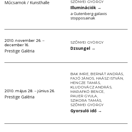
SZŐNYEI GYÖRGY
Műcsarnok / Kunsthalle
Illuminációk
→
a Gutenberg-galaxis
stopposainak
2010. november 26. ‒
SZŐNYEI GYÖRGY
december 16.
Dzsungel
→
Prestige Galéria
BAK IMRE
,
BERNÁT ANDRÁS
,
FAJÓ JÁNOS
,
HAÁSZ ISTVÁN
,
HENCZE TAMÁS
,
KLUDOVÁCZ ANDRÁS
,
2010. május 28. ‒ június 26.
MARAFKÓ BENCE
,
PAUER GYULA
,
Prestige Galéria
SZIKORA TAMÁS
,
SZŐNYEI GYÖRGY
Gyorsuló idő
→