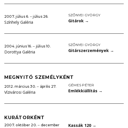
SZŐNYEI GYÖRGY
2007. július 6. ‒ július 26.
Gitárok
→
Színhely Galéria
SZŐNYEI GYÖRGY
2004. június 16. ‒ július 10.
Gitárszerzemények
→
Dorottya Galéria
MEGNYITÓ SZEMÉLYKÉNT
GÉMES PÉTER
2012. március 30. ‒ április 27.
Emlékkiállítás
→
Vízivárosi Galéria
KURÁTORKÉNT
Kassák 120
→
2007. október 20. ‒ december