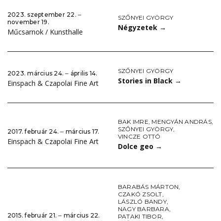
2023. szeptember 22. ‒
SZŐNYEI GYÖRGY
november 19.
Négyzetek
→
Műcsarnok / Kunsthalle
SZŐNYEI GYÖRGY
2023. március 24. ‒ április 14.
Stories in Black
→
Einspach & Czapolai Fine Art
BAK IMRE
,
MENGYÁN ANDRÁS
,
SZŐNYEI GYÖRGY
,
2017. február 24. ‒ március 17.
VINCZE OTTÓ
Einspach & Czapolai Fine Art
Dolce geo
→
BARABÁS MÁRTON
,
CZAKÓ ZSOLT
,
LÁSZLÓ BANDY
,
NAGY BARBARA
,
2015. február 21. ‒ március 22.
PATAKI TIBOR
,