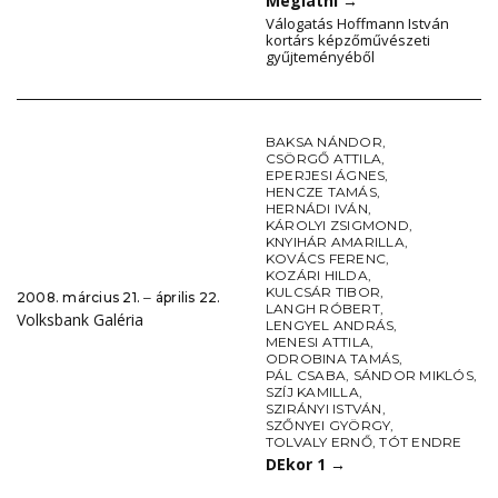
Meglátni
→
Válogatás Hoffmann István
kortárs képzőművészeti
gyűjteményéből
BAKSA NÁNDOR
,
CSÖRGŐ ATTILA
,
EPERJESI ÁGNES
,
HENCZE TAMÁS
,
HERNÁDI IVÁN
,
KÁROLYI ZSIGMOND
,
KNYIHÁR AMARILLA
,
KOVÁCS FERENC
,
KOZÁRI HILDA
,
KULCSÁR TIBOR
,
2008. március 21. ‒ április 22.
LANGH RÓBERT
,
Volksbank Galéria
LENGYEL ANDRÁS
,
MENESI ATTILA
,
ODROBINA TAMÁS
,
PÁL CSABA
,
SÁNDOR MIKLÓS
,
SZÍJ KAMILLA
,
SZIRÁNYI ISTVÁN
,
SZŐNYEI GYÖRGY
,
TOLVALY ERNŐ
,
TÓT ENDRE
DEkor 1
→