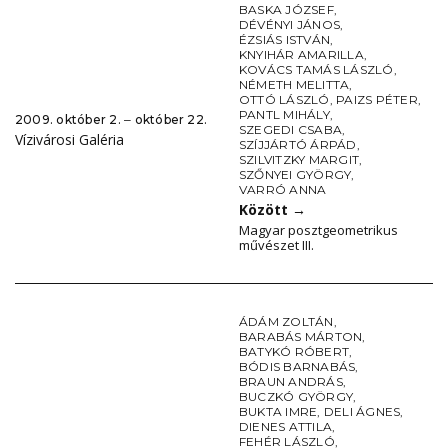
BASKA JÓZSEF
,
DÉVÉNYI JÁNOS
,
ÉZSIÁS ISTVÁN
,
KNYIHÁR AMARILLA
,
KOVÁCS TAMÁS LÁSZLÓ
,
NÉMETH MELITTA
,
OTTÓ LÁSZLÓ
,
PAIZS PÉTER
,
PANTL MIHÁLY
,
2009. október 2. ‒ október 22.
SZEGEDI CSABA
,
Vízivárosi Galéria
SZÍJJÁRTÓ ÁRPÁD
,
SZILVITZKY MARGIT
,
SZŐNYEI GYÖRGY
,
VARRÓ ANNA
Között
→
Magyar posztgeometrikus
művészet III.
ÁDÁM ZOLTÁN
,
BARABÁS MÁRTON
,
BATYKÓ RÓBERT
,
BÓDIS BARNABÁS
,
BRAUN ANDRÁS
,
BUCZKÓ GYÖRGY
,
BUKTA IMRE
,
DELI ÁGNES
,
DIENES ATTILA
,
FEHÉR LÁSZLÓ
,