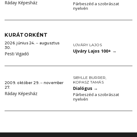
Ráday Képesház
Párbeszéd a szobrászat
nyelvén
KURÁTORKÉNT
2026. június 24. ‒ augusztus
UJVÁRY LAJOS
30.
Ujváry Lajos 100+
→
Pesti Vigadó
SIBYLLE BURRER
,
KOPASZ TAMÁS
2009. október 29. ‒ november
27.
Dialógus
→
Ráday Képesház
Párbeszéd a szobrászat
nyelvén