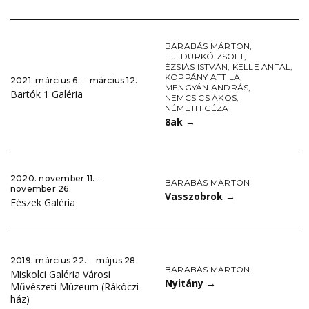
BARABÁS MÁRTON
,
IFJ. DURKÓ ZSOLT
,
ÉZSIÁS ISTVÁN
,
KELLE ANTAL
,
KOPPÁNY ATTILA
,
2021. március 6. ‒ március 12.
MENGYÁN ANDRÁS
,
Bartók 1 Galéria
NEMCSICS ÁKOS
,
NÉMETH GÉZA
8ak
→
2020. november 11. ‒
BARABÁS MÁRTON
november 26.
Vasszobrok
→
Fészek Galéria
2019. március 22. ‒ május 28.
BARABÁS MÁRTON
Miskolci Galéria Városi
Nyitány
→
Művészeti Múzeum (Rákóczi-
ház)