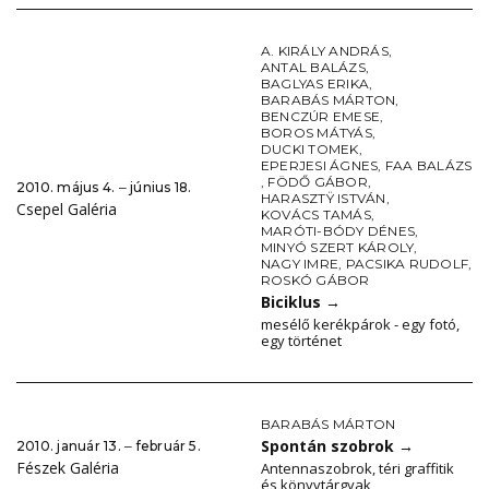
A. KIRÁLY ANDRÁS
,
ANTAL BALÁZS
,
BAGLYAS ERIKA
,
BARABÁS MÁRTON
,
BENCZÚR EMESE
,
BOROS MÁTYÁS
,
DUCKI TOMEK
,
EPERJESI ÁGNES
,
FAA BALÁZS
,
FÖDŐ GÁBOR
,
2010. május 4. ‒ június 18.
HARASZTŸ ISTVÁN
,
Csepel Galéria
KOVÁCS TAMÁS
,
MARÓTI-BÓDY DÉNES
,
MINYÓ SZERT KÁROLY
,
NAGY IMRE
,
PACSIKA RUDOLF
,
ROSKÓ GÁBOR
Biciklus
→
mesélő kerékpárok - egy fotó,
egy történet
BARABÁS MÁRTON
Spontán szobrok
→
2010. január 13. ‒ február 5.
Fészek Galéria
Antennaszobrok, téri graffitik
és könyvtárgyak