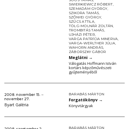
SWIERKIEWICZ RÓBERT
,
SZEMADÁM GYÖRGY
,
SZIKORA TAMÁS
,
SZŐNYEI GYÖRGY
,
SZŰCS ATTILA
,
TÖLG-MOLNÁR ZOLTÁN
,
TROMBITÁS TAMÁS
,
UJHÁZI PÉTER
,
VARGA PATRÍCIA MINERVA
,
VARGA-WERLTHER JÚLIA
,
WAHORN ANDRÁS
,
ZÁBORSZKY GÁBOR
Meglátni
→
Válogatás Hoffmann István
kortárs képzőművészeti
gyűjteményéből
BARABÁS MÁRTON
2008. november 15. ‒
november 27.
Forgatókönyv
→
Byart Galéria
Könyvtárgyak
BARABÁS MÁRTON
2008. szeptember 2. ‒