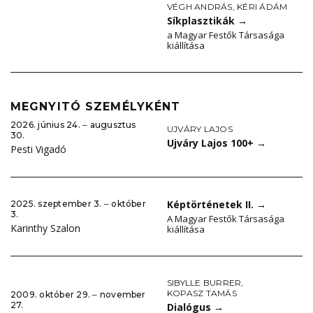
VÉGH ANDRÁS
,
KÉRI ÁDÁM
Síkplasztikák
→
a Magyar Festők Társasága
kiállítása
MEGNYITÓ SZEMÉLYKÉNT
2026. június 24. ‒ augusztus
UJVÁRY LAJOS
30.
Ujváry Lajos 100+
→
Pesti Vigadó
Képtörténetek II.
→
2025. szeptember 3. ‒ október
3.
A Magyar Festők Társasága
Karinthy Szalon
kiállítása
SIBYLLE BURRER
,
KOPASZ TAMÁS
2009. október 29. ‒ november
27.
Dialógus
→