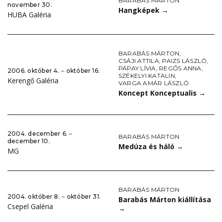
BARABÁS MÁRTON
november 30.
Hangképek
→
HUBA Galéria
BARABÁS MÁRTON
,
CSÁJI ATTILA
,
PAIZS LÁSZLÓ
,
PÁPAY LÍVIA
,
REGŐS ANNA
,
2006. október 4. ‒ október 16.
SZÉKELYI KATALIN
,
Kerengő Galéria
VARGA AMÁR LÁSZLÓ
Koncept Konceptualis
→
2004. december 6. ‒
BARABÁS MÁRTON
december 10.
Medúza és háló
→
MG
BARABÁS MÁRTON
2004. október 8. ‒ október 31.
Barabás Márton kiállítása
Csepel Galéria
→