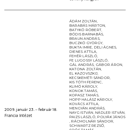
ÁDÁM ZOLTÁN
,
BARABÁS MÁRTON
,
BATYKÓ RÓBERT
,
BÓDIS BARNABÁS
,
BRAUN ANDRÁS
,
BUCZKÓ GYÖRGY
,
BUKTA IMRE
,
DELI ÁGNES
,
DIENES ATTILA
,
FEHÉR LÁSZLÓ
,
FE LUGOSSY LÁSZLÓ
,
GÁL ANDRÁS
,
GÁBOR ÁRON
,
KATONA ZOLTÁN
,
EL KAZOVSZKIJ
,
KECSKEMÉTI SÁNDOR
,
KIS TÓTH FERENC
,
KLIMÓ KÁROLY
,
KONOK TAMÁS
,
KOPASZ TAMÁS
,
HOPP HALÁSZ KÁROLY
,
KOVÁCS ATTILA
,
MENGYÁN ANDRÁS
,
2009. január 23. ‒ február 18.
NAYG ISTVÁN
,
NÁDLER ISTVÁN
,
Francia Intézet
PAIZS LÁSZLÓ
,
POLYÁK JÁNOS
,
RÁCMOLNÁR SÁNDOR
,
SCHWARTZ REZSŐ
,
SOÓS TAMÁS
,