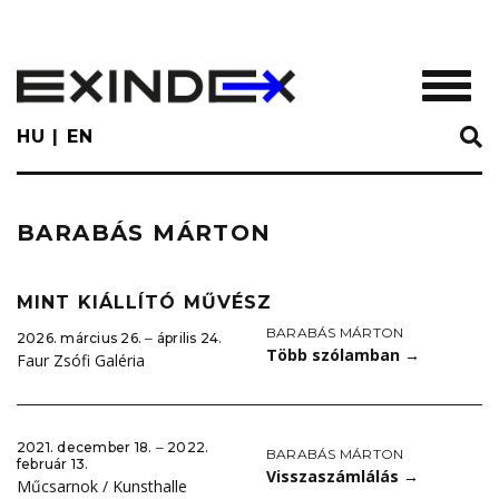
Skip
to
main
TOGGL
content
HU
EN
BARABÁS MÁRTON
MINT KIÁLLÍTÓ MŰVÉSZ
BARABÁS MÁRTON
2026. március 26. ‒ április 24.
Több szólamban
→
Faur Zsófi Galéria
2021. december 18. ‒ 2022.
BARABÁS MÁRTON
február 13.
Visszaszámlálás
→
Műcsarnok / Kunsthalle