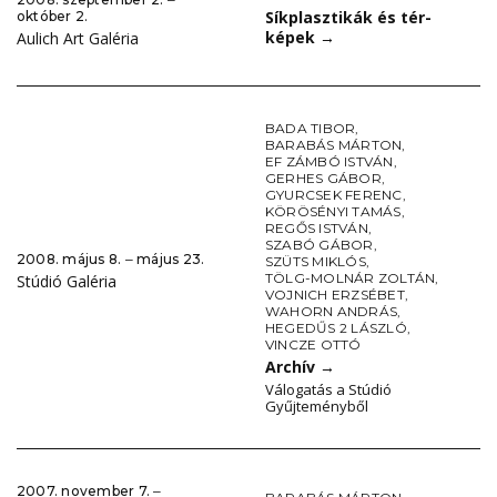
Síkplasztikák és tér-
október 2.
képek
→
Aulich Art Galéria
BADA TIBOR
,
BARABÁS MÁRTON
,
EF ZÁMBÓ ISTVÁN
,
GERHES GÁBOR
,
GYURCSEK FERENC
,
KÖRÖSÉNYI TAMÁS
,
REGŐS ISTVÁN
,
SZABÓ GÁBOR
,
2008. május 8. ‒ május 23.
SZÜTS MIKLÓS
,
TÖLG-MOLNÁR ZOLTÁN
,
Stúdió Galéria
VOJNICH ERZSÉBET
,
WAHORN ANDRÁS
,
HEGEDŰS 2 LÁSZLÓ
,
VINCZE OTTÓ
Archív
→
Válogatás a Stúdió
Gyűjteményből
2007. november 7. ‒