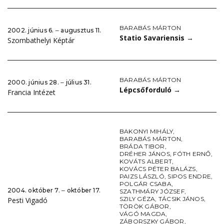
BARABÁS MÁRTON
2002. június 6. ‒ augusztus 11.
Statio Savariensis
→
Szombathelyi Képtár
BARABÁS MÁRTON
2000. június 28. ‒ július 31.
Lépcsőforduló
→
Francia Intézet
BAKONYI MIHÁLY
,
BARABÁS MÁRTON
,
BRÁDA TIBOR
,
DRÉHER JÁNOS
,
FÓTH ERNŐ
,
KOVÁTS ALBERT
,
KOVÁCS PÉTER BALÁZS
,
PAIZS LÁSZLÓ
,
SIPOS ENDRE
,
POLGÁR CSABA
,
2004. október 7. ‒ október 17.
SZATHMÁRY JÓZSEF
,
SZILY GÉZA
,
TÁCSIK JÁNOS
,
Pesti Vigadó
TÖRÖK GÁBOR
,
VÁGÓ MAGDA
,
ZÁBORSZKY GÁBOR
,