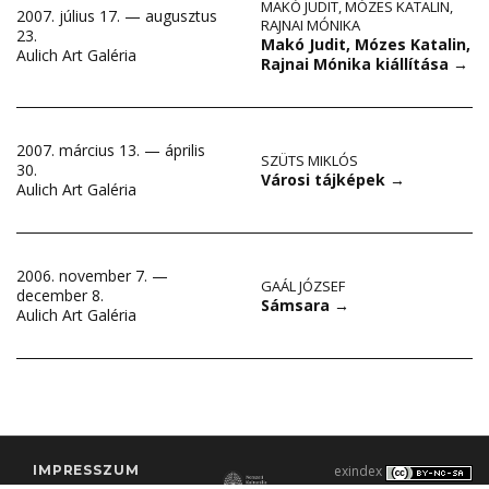
MAKÓ JUDIT
,
MÓZES KATALIN
,
2007. július 17. — augusztus
RAJNAI MÓNIKA
23.
Makó Judit, Mózes Katalin,
Aulich Art Galéria
Rajnai Mónika kiállítása
→
2007. március 13. — április
SZÜTS MIKLÓS
30.
Városi tájképek
→
Aulich Art Galéria
2006. november 7. —
GAÁL JÓZSEF
december 8.
Sámsara
→
Aulich Art Galéria
IMPRESSZUM
exindex