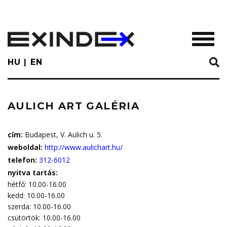
Skip
to
main
TOGGL
content
HU
EN
AULICH ART GALÉRIA
cím:
Budapest, V. Aulich u. 5.
weboldal:
http://www.aulichart.hu/
telefon:
312-6012
nyitva tartás:
hétfő: 10.00-16.00
kedd: 10.00-16.00
szerda: 10.00-16.00
csütörtök: 10.00-16.00