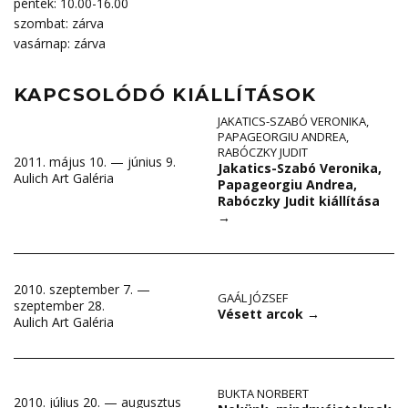
péntek: 10.00-16.00
szombat: zárva
vasárnap: zárva
KAPCSOLÓDÓ KIÁLLÍTÁSOK
JAKATICS-SZABÓ VERONIKA
,
PAPAGEORGIU ANDREA
,
RABÓCZKY JUDIT
2011. május 10. — június 9.
Jakatics-Szabó Veronika,
Aulich Art Galéria
Papageorgiu Andrea,
Rabóczky Judit kiállítása
→
2010. szeptember 7. —
GAÁL JÓZSEF
szeptember 28.
Vésett arcok
→
Aulich Art Galéria
BUKTA NORBERT
2010. július 20. — augusztus