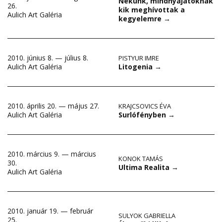
Nekünk, mindnyájatoknak
26.
kik meghívottak a
Aulich Art Galéria
kegyelemre
→
2010. június 8. — július 8.
PISTYUR IMRE
Litogenia
→
Aulich Art Galéria
2010. április 20. — május 27.
KRAJCSOVICS ÉVA
Surlófényben
→
Aulich Art Galéria
2010. március 9. — március
KONOK TAMÁS
30.
Ultima Realita
→
Aulich Art Galéria
2010. január 19. — február
SULYOK GABRIELLA
25.