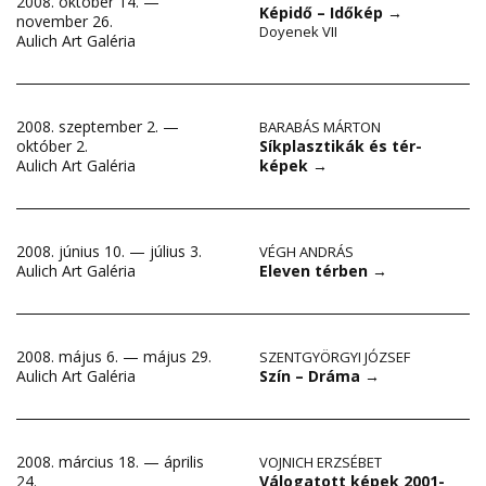
2008. október 14. —
Képidő – Időkép
→
november 26.
Doyenek VII
Aulich Art Galéria
2008. szeptember 2. —
BARABÁS MÁRTON
Síkplasztikák és tér-
október 2.
képek
→
Aulich Art Galéria
2008. június 10. — július 3.
VÉGH ANDRÁS
Eleven térben
→
Aulich Art Galéria
2008. május 6. — május 29.
SZENTGYÖRGYI JÓZSEF
Szín – Dráma
→
Aulich Art Galéria
2008. március 18. — április
VOJNICH ERZSÉBET
Válogatott képek 2001-
24.