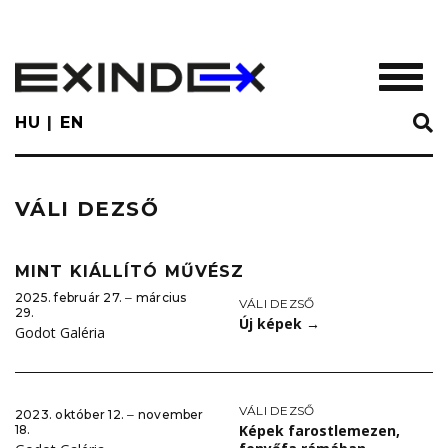
Skip
to
main
TOGGL
content
HU
EN
VÁLI DEZSŐ
MINT KIÁLLÍTÓ MŰVÉSZ
2025. február 27. ‒ március
VÁLI DEZSŐ
29.
Új képek
→
Godot Galéria
VÁLI DEZSŐ
2023. október 12. ‒ november
Képek farostlemezen,
18.