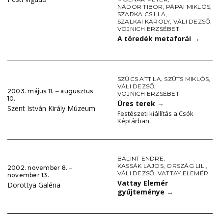
NÁDOR TIBOR
,
PÁPAI MIKLÓS
,
SZARKA CSILLA
,
SZALKAI KÁROLY
,
VÁLI DEZSŐ
,
VOJNICH ERZSÉBET
A töredék metaforái
→
SZŰCS ATTILA
,
SZÜTS MIKLÓS
,
VÁLI DEZSŐ
,
2003. május 11. ‒ augusztus
VOJNICH ERZSÉBET
10.
Üres terek
→
Szent István Király Múzeum
Festészeti kiállítás a Csók
Képtárban
BÁLINT ENDRE
,
KASSÁK LAJOS
,
ORSZÁG LILI
,
2002. november 8. ‒
VÁLI DEZSŐ
,
VATTAY ELEMÉR
november 13.
Vattay Elemér
Dorottya Galéria
gyűjteménye
→