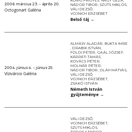
KŐNIG FRIGYES
,
NAGY GÉZA
,
2006. március 23. ‒ április 20.
NÁDOR TIBOR
,
SZÜTS MIKLÓS
,
VÁLI DEZSŐ
,
Octogonart Galéria
VOJNICH ERZSÉBET
Belső táj
→
ALMÁSY ALADÁR
,
BUKTA IMRE
,
DRABIK ISTVÁN
,
FÖLDI PÉTER
,
GAÁL JÓZSEF
,
KÁRPÁTI TAMÁS
,
KOVÁCS PÉTER
,
MOLNÁR PÉTER
,
2004. június 4. ‒ június 25.
NÁDOR TIBOR
,
OLÁH MÁTYÁS
,
Vízivárosi Galéria
VÁLI DEZSŐ
,
VOJNICH ERZSÉBET
,
ZSAKÓ ISTVÁN
Németh István
gyűjteménye
→
VÁLI DEZSŐ
,
VOJNICH ERZSÉBET
,
SZÜTS MIKLÓS
,
TOROK SÁNDOR
,