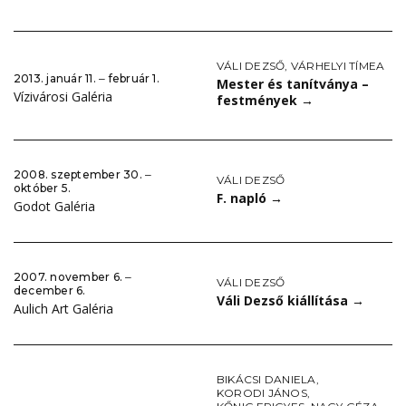
VÁLI DEZSŐ
,
VÁRHELYI TÍMEA
2013. január 11. ‒ február 1.
Mester és tanítványa –
Vízivárosi Galéria
festmények
→
2008. szeptember 30. ‒
VÁLI DEZSŐ
október 5.
F. napló
→
Godot Galéria
2007. november 6. ‒
VÁLI DEZSŐ
december 6.
Váli Dezső kiállítása
→
Aulich Art Galéria
BIKÁCSI DANIELA
,
KORODI JÁNOS
,