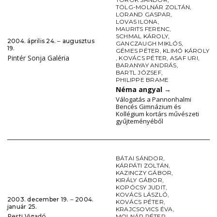
TÖLG-MOLNÁR ZOLTÁN
,
LORAND GASPAR
,
LOVAS ILONA
,
MAURITS FERENC
,
SCHMAL KÁROLY
,
2004. április 24. ‒ augusztus
GANCZAUGH MIKLÓS
,
19.
GÉMES PÉTER
,
KLIMÓ KÁROLY
Pintér Sonja Galéria
,
KOVÁCS PÉTER
,
ASAF URI
,
BARANYAY ANDRÁS
,
BARTL JÓZSEF
,
PHILIPPE BRAME
Néma angyal
→
Válogatás a Pannonhalmi
Bencés Gimnázium és
Kollégium kortárs művészeti
gyűjteményéből
BÁTAI SÁNDOR
,
KÁRPÁTI ZOLTÁN
,
KAZINCZY GÁBOR
,
KIRÁLY GÁBOR
,
KOPÓCSY JUDIT
,
KOVÁCS LÁSZLÓ
,
2003. december 19. ‒ 2004.
KOVÁCS PÉTER
,
január 25.
KRAJCSOVICS ÉVA
,
Pesti Vigadó
MOLNÁR PÉTER
,