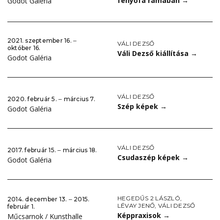
fenyőfa rámában
→
Godot Galéria
2021. szeptember 16. ‒
VÁLI DEZSŐ
október 16.
Váli Dezső kiállítása
→
Godot Galéria
VÁLI DEZSŐ
2020. február 5. ‒ március 7.
Szép képek
→
Godot Galéria
VÁLI DEZSŐ
2017. február 15. ‒ március 18.
Csudaszép képek
→
Godot Galéria
HEGEDŰS 2 LÁSZLÓ
,
2014. december 13. ‒ 2015.
LÉVAY JENŐ
,
VÁLI DEZSŐ
február 1.
Képpraxisok
→
Műcsarnok / Kunsthalle