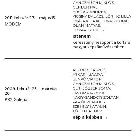
GANCZAUGH MIKLÓS
,
GERBER PÁL
,
HUSZÁR ANDREA
,
KICSINY BALÁZS
,
LŐRINC LILLA
2011. február 27. ‒ május 15.
,
MÁTRAI ERIK
,
LOVAS ILONA
,
MODEM
OLÁH MÁTYÁS
,
UDVARDY EMESE
Istenem
→
Keresztény nézőpont a kortárs
magyar képzőművészetben
ALFÖLDI LÁSZLÓ
,
ATKÁRI MAGDA
,
BENKŐ VIKTOR
,
GANCZAUGH MIKLÓS
,
GUTI JÓZSEF SOMA
,
2009. február 25. ‒ március
JÁVOR PIROSKA
,
20.
NAGY-SÁNDOR ZOLTÁN
,
B32 Galéria
PARÓCZI ÁGNES
,
SZÉKELY KATALIN
,
TÓTH FERENCZ
Kép a képben
→