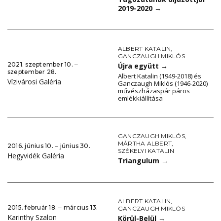
2019-2020
→
ALBERT KATALIN
,
GANCZAUGH MIKLÓS
2021. szeptember 10. ‒
Újra együtt
→
szeptember 28.
Albert Katalin (1949-2018) és
Vízivárosi Galéria
Ganczaugh Miklós (1946-2020)
művészházaspár páros
emlékkiállítása
GANCZAUGH MIKLÓS
,
MÁRTHA ALBERT
,
2016. június 10. ‒ június 30.
SZÉKELYI KATALIN
Hegyvidék Galéria
Triangulum
→
ALBERT KATALIN
,
2015. február 18. ‒ március 13.
GANCZAUGH MIKLÓS
Karinthy Szalon
Körül-Belül
→