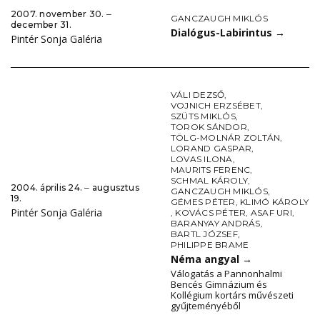
2007. november 30. ‒
GANCZAUGH MIKLÓS
december 31.
Dialógus-Labirintus
→
Pintér Sonja Galéria
VÁLI DEZSŐ
,
VOJNICH ERZSÉBET
,
SZÜTS MIKLÓS
,
TOROK SÁNDOR
,
TÖLG-MOLNÁR ZOLTÁN
,
LORAND GASPAR
,
LOVAS ILONA
,
MAURITS FERENC
,
SCHMAL KÁROLY
,
2004. április 24. ‒ augusztus
GANCZAUGH MIKLÓS
,
19.
GÉMES PÉTER
,
KLIMÓ KÁROLY
Pintér Sonja Galéria
,
KOVÁCS PÉTER
,
ASAF URI
,
BARANYAY ANDRÁS
,
BARTL JÓZSEF
,
PHILIPPE BRAME
Néma angyal
→
Válogatás a Pannonhalmi
Bencés Gimnázium és
Kollégium kortárs művészeti
gyűjteményéből