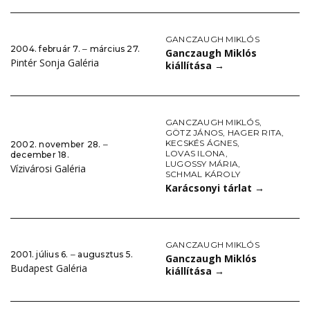
GANCZAUGH MIKLÓS
2004. február 7. ‒ március 27.
Ganczaugh Miklós
Pintér Sonja Galéria
kiállítása
→
GANCZAUGH MIKLÓS
,
GÖTZ JÁNOS
,
HAGER RITA
,
KECSKÉS ÁGNES
,
2002. november 28. ‒
LOVAS ILONA
,
december 18.
LUGOSSY MÁRIA
,
Vízivárosi Galéria
SCHMAL KÁROLY
Karácsonyi tárlat
→
GANCZAUGH MIKLÓS
2001. július 6. ‒ augusztus 5.
Ganczaugh Miklós
Budapest Galéria
kiállítása
→