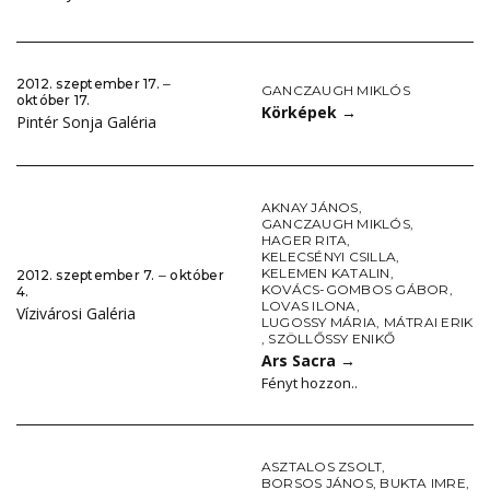
2012. szeptember 17. ‒
GANCZAUGH MIKLÓS
október 17.
Körképek
→
Pintér Sonja Galéria
AKNAY JÁNOS
,
GANCZAUGH MIKLÓS
,
HAGER RITA
,
KELECSÉNYI CSILLA
,
KELEMEN KATALIN
,
2012. szeptember 7. ‒ október
KOVÁCS-GOMBOS GÁBOR
,
4.
LOVAS ILONA
,
Vízivárosi Galéria
LUGOSSY MÁRIA
,
MÁTRAI ERIK
,
SZÖLLŐSSY ENIKŐ
Ars Sacra
→
Fényt hozzon..
ASZTALOS ZSOLT
,
BORSOS JÁNOS
,
BUKTA IMRE
,