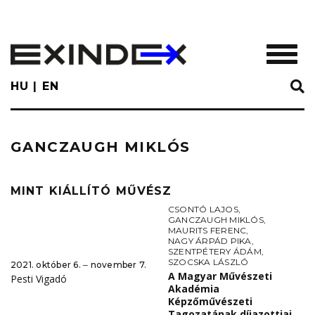
Skip
to
main
TOGGL
content
HU
EN
GANCZAUGH MIKLÓS
MINT KIÁLLÍTÓ MŰVÉSZ
CSONTÓ LAJOS
,
GANCZAUGH MIKLÓS
,
MAURITS FERENC
,
NAGY ÁRPÁD PIKA
,
SZENTPÉTERY ÁDÁM
,
SZOCSKA LÁSZLÓ
2021. október 6. ‒ november 7.
A Magyar Művészeti
Pesti Vigadó
Akadémia
Képzőművészeti
Tagozatának díjazottjai