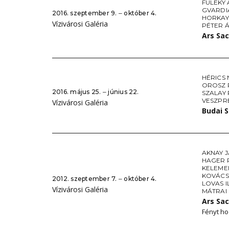
FÜLEKY
GVARDI
2016. szeptember 9. ‒ október 4.
HORKAY
Vízivárosi Galéria
PÉTER 
Ars Sac
HÉRICS
OROSZ 
2016. május 25. ‒ június 22.
SZALAY 
VESZPR
Vízivárosi Galéria
Budai S
AKNAY 
HAGER 
KELEME
KOVÁC
2012. szeptember 7. ‒ október 4.
LOVAS 
Vízivárosi Galéria
MÁTRAI 
Ars Sa
Fényt ho