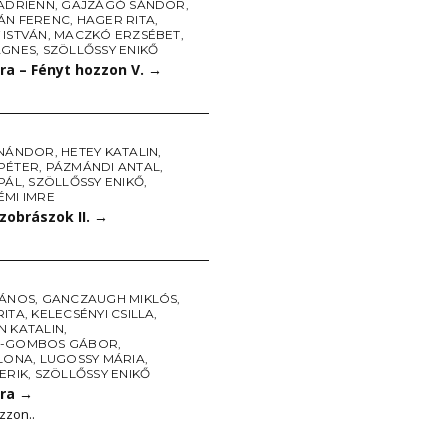
 ADRIENN
,
GAJZÁGÓ SÁNDOR
,
ÁN FERENC
,
HAGER RITA
,
 ISTVÁN
,
MACZKÓ ERZSÉBET
,
ÁGNES
,
SZÖLLŐSSY ENIKŐ
ra – Fényt hozzon V.
→
 NÁNDOR
,
HETEY KATALIN
,
PÉTER
,
PÁZMÁNDI ANTAL
,
PÁL
,
SZÖLLŐSSY ENIKŐ
,
ÉMI IMRE
zobrászok II.
→
JÁNOS
,
GANCZAUGH MIKLÓS
,
RITA
,
KELECSÉNYI CSILLA
,
N KATALIN
,
S-GOMBOS GÁBOR
,
ILONA
,
LUGOSSY MÁRIA
,
ERIK
,
SZÖLLŐSSY ENIKŐ
cra
→
zzon..