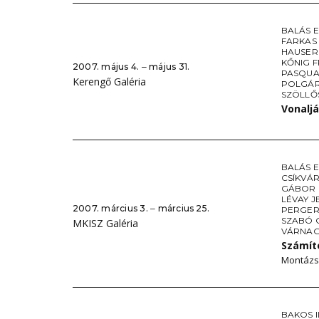
BALÁS 
FARKAS
HAUSER
KŐNIG F
2007. május 4. ‒ május 31.
PASQUA
Kerengő Galéria
POLGÁR
SZÖLLŐ
Vonalj
BALÁS 
CSÍKVÁR
GÁBOR 
LÉVAY J
2007. március 3. ‒ március 25.
PERGER
SZABÓ 
MKISZ Galéria
VÁRNAG
Számít
Montázso
BAKOS 