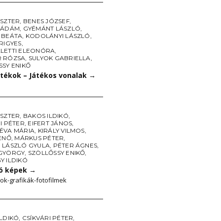
ESZTER
,
BENES JÓZSEF
,
 ÁDÁM
,
GYÉMÁNT LÁSZLÓ
,
 BEÁTA
,
KODOLÁNYI LÁSZLÓ
,
RIGYES
,
LETTI ELEONÓRA
,
 RÓZSA
,
SULYOK GABRIELLA
,
SSY ENIKŐ
átékok – Játékos vonalak
→
ESZTER
,
BAKOS ILDIKÓ
,
I PÉTER
,
EIFERT JÁNOS
,
ÉVA MÁRIA
,
KIRÁLY VILMOS
,
ENŐ
,
MÁRKUS PÉTER
,
 LÁSZLÓ GYULA
,
PÉTER ÁGNES
,
GYÖRGY
,
SZÖLLŐSSY ENIKŐ
,
Y ILDIKÓ
ó képek
→
k-grafikák-fotofilmek
ILDIKÓ
,
CSÍKVÁRI PÉTER
,