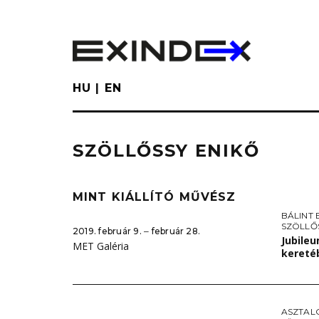
Skip
to
main
content
HU
EN
SZÖLLŐSSY ENIKŐ
MINT KIÁLLÍTÓ MŰVÉSZ
BÁLINT
SZÖLLŐ
2019. február 9. ‒ február 28.
Jubileu
MET Galéria
kereté
ASZTAL