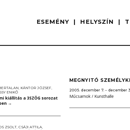
ESEMÉNY
HELYSZÍN
T
MEGNYITÓ SZEMÉLYK
 BERTALAN
,
KÁNTOR JÓZSEF
,
2005. december 7. ‒ december 3
SSY ENIKŐ
Műcsarnok / Kunsthalle
mi kiállítás a 3SZÖG sorozat
ben
→
OS ZSOLT
,
CSÁJI ATTILA
,