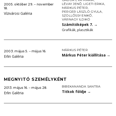
LÉVAY JENŐ
,
LIGETI ERIKA
,
2005. október 29. ‒ november
MÁRKUS PÉTER
,
18.
PERGER LÁSZLÓ GYULA
,
Vízivárosi Galéria
SZÖLLŐSSY ENIKŐ
,
VÁRNAGY ILDIKÓ
Számítóképek 7.
→
Grafikák, plasztikák
MÁRKUS PÉTER
2003. május 5. ‒ május 16.
Márkus Péter kiállítása
→
Erlin Galéria
MEGNYITÓ SZEMÉLYKÉNT
BIBEKANANDA SANTRA
2013. május 16. ‒ május 28.
Titkok földje
→
Erlin Galéria