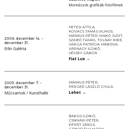
Montázsok-grafikák-fotofilmek
HETESI ATTILA
,
KOVÁCS TAMÁS VILMOS
,
MÁRKUS PÉTER
,
MAKÓ JUDIT
,
2006. december 14. ‒
SZABÓ TAMÁS
,
TOLNAY IMRE
,
december 31.
VARGA PATRÍCIA MINERVA
,
Erlin Galéria
VÁRNAGY ILDIKÓ
,
VÉSSEY GÁBOR
Fiat Lux
→
MÁRKUS PÉTER
,
2005. december 7. ‒
PERGER LÁSZLÓ GYULA
december 31.
Lehet
→
Műcsarnok / Kunsthalle
BAKOS ILDIKÓ
,
CSÍKVÁRI PÉTER
,
EIFERT JÁNOS
,
GÁBOR ÉVA MÁRIA
,