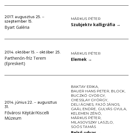
2017. augusztus 25. ‒
MÁRKUS PÉTER
szeptember 15.
Szubjektv kalligráfia
→
Byart Galéria
2014. október 15. ‒ október 25.
MÁRKUS PÉTER
Parthenón-fríz Terem
Elemek
→
(Epreskert)
BAKTAY ERIKA
,
BAUER HANS PETER
,
BLOCK
,
BUCZKÓ GYÖRGY
,
CHESSLAY GYÖRGY
,
2014. június 22. ‒ augusztus
DELI ÁGNES
,
FAJÓ JÁNOS
,
31.
GAÁL ENDRE
,
GULYÁS GYULA
,
Fővárosi Képtár/Kiscelli
KELEMEN ZÉNÓ
,
Múzeum
MÁRKUS PÉTER
,
MILASOVSZKY LASZLO
,
SOÓS TAMÁS
Belső udvar
→