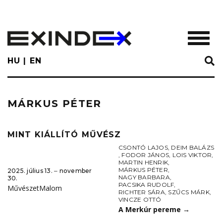
Skip
to
main
TOGGL
content
HU
EN
MÁRKUS PÉTER
MINT KIÁLLÍTÓ MŰVÉSZ
CSONTÓ LAJOS
,
DEIM BALÁZS
,
FODOR JÁNOS
,
LOIS VIKTOR
,
MARTIN HENRIK
,
MÁRKUS PÉTER
,
2025. július 13. ‒ november
NAGY BARBARA
,
30.
PACSIKA RUDOLF
,
MűvészetMalom
RICHTER SÁRA
,
SZŰCS MÁRK
,
VINCZE OTTÓ
A Merkúr pereme
→