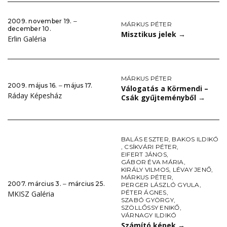
2009. november 19. ‒
MÁRKUS PÉTER
december 10.
Misztikus jelek
→
Erlin Galéria
MÁRKUS PÉTER
2009. május 16. ‒ május 17.
Válogatás a Körmendi –
Ráday Képesház
Csák gyűjteményből
→
BALÁS ESZTER
,
BAKOS ILDIKÓ
,
CSÍKVÁRI PÉTER
,
EIFERT JÁNOS
,
GÁBOR ÉVA MÁRIA
,
KIRÁLY VILMOS
,
LÉVAY JENŐ
,
MÁRKUS PÉTER
,
2007. március 3. ‒ március 25.
PERGER LÁSZLÓ GYULA
,
PÉTER ÁGNES
,
MKISZ Galéria
SZABÓ GYÖRGY
,
SZÖLLŐSSY ENIKŐ
,
VÁRNAGY ILDIKÓ
Számító képek
→