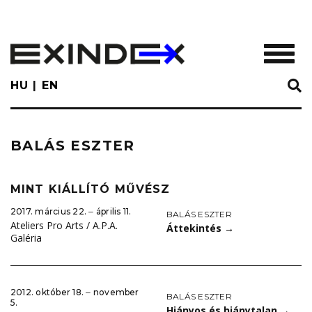
Skip
to
main
TOGGL
content
HU
EN
BALÁS ESZTER
MINT KIÁLLÍTÓ MŰVÉSZ
2017. március 22. ‒ április 11.
BALÁS ESZTER
Ateliers Pro Arts / A.P.A.
Áttekintés
→
Galéria
2012. október 18. ‒ november
BALÁS ESZTER
5.
Hiányos és hiánytalan
→