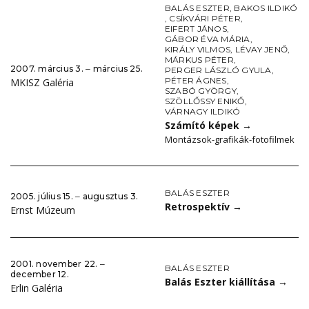
BALÁS ESZTER
,
BAKOS ILDIKÓ
,
CSÍKVÁRI PÉTER
,
EIFERT JÁNOS
,
GÁBOR ÉVA MÁRIA
,
KIRÁLY VILMOS
,
LÉVAY JENŐ
,
MÁRKUS PÉTER
,
2007. március 3. ‒ március 25.
PERGER LÁSZLÓ GYULA
,
PÉTER ÁGNES
,
MKISZ Galéria
SZABÓ GYÖRGY
,
SZÖLLŐSSY ENIKŐ
,
VÁRNAGY ILDIKÓ
Számító képek
→
Montázsok-grafikák-fotofilmek
BALÁS ESZTER
2005. július 15. ‒ augusztus 3.
Retrospektív
→
Ernst Múzeum
2001. november 22. ‒
BALÁS ESZTER
december 12.
Balás Eszter kiállítása
→
Erlin Galéria