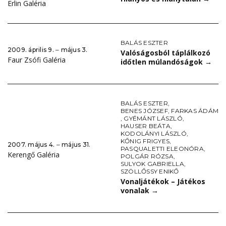
Erlin Galéria
BALÁS ESZTER
2009. április 9. ‒ május 3.
Valóságosból táplálkozó
Faur Zsófi Galéria
időtlen múlandóságok
→
BALÁS ESZTER
,
BENES JÓZSEF
,
FARKAS ÁDÁM
,
GYÉMÁNT LÁSZLÓ
,
HAUSER BEÁTA
,
KODOLÁNYI LÁSZLÓ
,
KŐNIG FRIGYES
,
2007. május 4. ‒ május 31.
PASQUALETTI ELEONÓRA
,
Kerengő Galéria
POLGÁR RÓZSA
,
SULYOK GABRIELLA
,
SZÖLLŐSSY ENIKŐ
Vonaljátékok – Játékos
vonalak
→