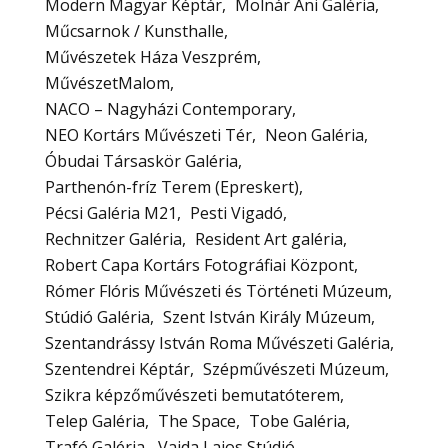
Modern Magyar Képtár
Molnár Ani Galéria
Műcsarnok / Kunsthalle
Művészetek Háza Veszprém
MűvészetMalom
NACO – Nagyházi Contemporary
NEO Kortárs Művészeti Tér
Neon Galéria
Óbudai Társaskör Galéria
Parthenón-fríz Terem (Epreskert)
Pécsi Galéria M21
Pesti Vigadó
Rechnitzer Galéria
Resident Art galéria
Robert Capa Kortárs Fotográfiai Központ
Rómer Flóris Művészeti és Történeti Múzeum
Stúdió Galéria
Szent István Király Múzeum
Szentandrássy István Roma Művészeti Galéria
Szentendrei Képtár
Szépművészeti Múzeum
Szikra képzőművészeti bemutatóterem
Telep Galéria
The Space
Tobe Galéria
Trafó Galéria
Vajda Lajos Stúdió