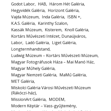
Godot Labor
HAB
Három Hét Galéria
Hegyvidék Galéria
Horizont Galéria
Vajda Múzeum
Inda Galéria
ISBN +
K.A.S. Galéria
Karinthy Szalon
Kassák Múzeum
Kisterem
Knoll Galéria
Kortárs Művészeti Intézet, Dunaújváros
Labor
Ladó Galéria
Liget Galéria
Longtermhandstand
Ludwig Múzeum – Kortárs Művészeti Múzeum
Magyar Fotográfusok Háza – Mai Manó Ház
Magyar Műhely Galéria
Magyar Nemzeti Galéria
MaMű Galéria
MET Galéria
Miskolci Galéria Városi Művészeti Múzeum
(Rákóczi-ház)
MissionArt Galéria
MODEM
Modern Képtár – Vass-gyűjtemény