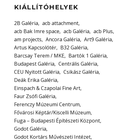
KIÁLLÍTÓHELYEK
2B Galéria
acb attachment
acb Bak Imre space
acb Galéria
acb Plus
am projects
Ancora Galéria
Art9 Galéria
Artus Kapcsolótér
B32 Galéria
Barcsay Terem / MKE
Bartók 1 Galéria
Budapest Galéria
Centrális Galéria
CEU Nyitott Galéria
Csikász Galéria
Deák Erika Galéria
Einspach & Czapolai Fine Art
Faur Zsófi Galéria
Ferenczy Múzeumi Centrum
Fővárosi Képtár/Kiscelli Múzeum
Fuga – Budapesti Építészeti Központ
Godot Galéria
Godot Kortárs Művészeti Intézet