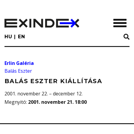
Skip
to
main
TOGGL
content
HU
EN
Erlin Galéria
Balás Eszter
BALÁS ESZTER KIÁLLÍTÁSA
2001. november 22. – december 12.
Megnyitó
:
2001. november 21. 18:00