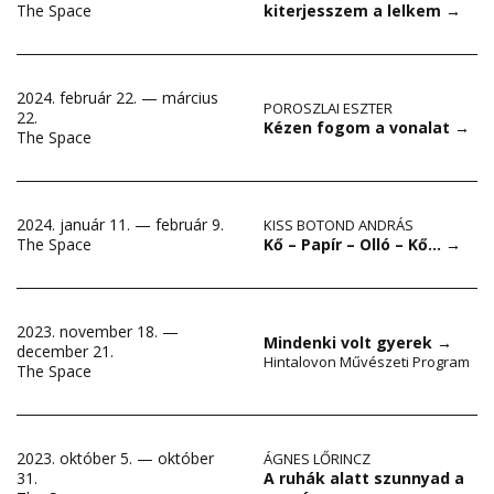
kiterjesszem a lelkem
→
The Space
2024. február 22. — március
POROSZLAI ESZTER
22.
Kézen fogom a vonalat
→
The Space
2024. január 11. — február 9.
KISS BOTOND ANDRÁS
Kő – Papír – Olló – Kő…
→
The Space
2023. november 18. —
Mindenki volt gyerek
→
december 21.
Hintalovon Művészeti Program
The Space
2023. október 5. — október
ÁGNES LŐRINCZ
A ruhák alatt szunnyad a
31.