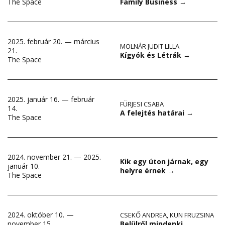
Family Business
→
The Space
2025. február 20. — március
MOLNÁR JUDIT LILLA
21.
Kígyók és Létrák
→
The Space
2025. január 16. — február
FÜRJESI CSABA
14.
A felejtés határai
→
The Space
2024. november 21. — 2025.
Kik egy úton járnak, egy
január 10.
helyre érnek
→
The Space
2024. október 10. —
CSEKŐ ANDREA
,
KUN FRUZSINA
Belülről mindenki
november 15.