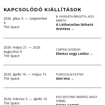
KAPCSOLÓDÓ KIÁLLÍTÁSOK
B. HORVÁTH BRIGITTA
,
KISS
2026. július 9. — szeptember
MÁRTA
4.
A Láthatatlan látható
The Space
érintése
→
2026. május 21. — 2026.
CSÉFFAI GYÖRGYI
augusztus 9.
Elmész vagy Leülsz
→
The Space
2026. április 16. — május 15.
POROSZLAI ESZTER
Ami ima
→
The Space
KISS BOTOND ANDRÁS
,
NAGY
2026. március 5. — április 10.
DÁNIEL
The Space
Szinte semmi
→