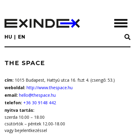
Skip
to
main
TOGGL
content
HU
EN
THE SPACE
cím:
1015 Budapest, Hattyú utca 16. fszt 4. (csengő: 53.)
weboldal:
http://www.thespace.hu
email:
hello@thespace.hu
telefon:
+36 30 9148 442
nyitva tartás:
szerda 10.00 – 18.00
csütörtök – péntek 12.00-18.00
vagy bejelentkezéssel