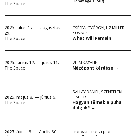
Hommage à Reigl
The Space
2025. július 17. — augusztus
CSÉFFAI GYÖRGYI
,
LIZ MILLER
29.
KOVÁCS
What Will Remain
→
The Space
2025. június 12. — július 11.
VILIM KATALIN
Nézőpont kérdése
→
The Space
SALLAY DÁNIEL
,
SZENTELEKI
2025. május 8. — június 6.
GÁBOR
Hogyan törnek a puha
The Space
dolgok?
→
2025. április 3. — április 30.
HORVÁTH LÓCZI JUDIT