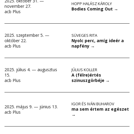
2025. október 31. —
HOPP HALÁSZ KÁROLY
november 27.
Bodies Coming Out
→
acb Plus
2025. szeptember 5. —
SÜVEGES RITA
Nyolc perc, amíg ideér a
október 22.
napfény
→
acb Plus
2025. július 4. — augusztus
JÚLIUS KOLLER
A (félre)értés
15.
szinuszgörbéje
→
acb Plus
IGOR ÉS IVÁN BUHAROV
2025. május 9. — június 13.
ma sem értem az egészet
acb Plus
→