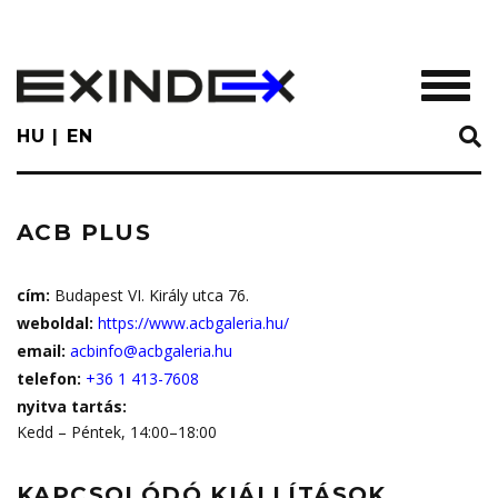
Skip
to
main
TOGGL
content
HU
EN
ACB PLUS
cím:
Budapest VI. Király utca 76.
weboldal:
https://www.acbgaleria.hu/
email:
acbinfo@acbgaleria.hu
telefon:
+36 1 413-7608
nyitva tartás:
Kedd – Péntek, 14:00–18:00
KAPCSOLÓDÓ KIÁLLÍTÁSOK