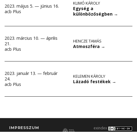
KLIMÓ KÁROLY
2023. május 5. — június 16.
Egység a
acb Plus
különbözőségben
→
2023. március 10. — április
HENCZE TAMÁS
21.
Atmoszféra
→
acb Plus
2023. január 13. — február
KELEMEN KÁROLY
24.
Lázadó festékek
→
acb Plus
IMPRESSZUM
exindex
KONTAKT
2000–2026 |
C3