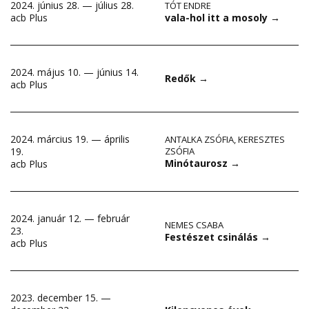
2024. június 28. — július 28.
TÓT ENDRE
vala-hol itt a mosoly
→
acb Plus
2024. május 10. — június 14.
Redők
→
acb Plus
2024. március 19. — április
ANTALKA ZSÓFIA
,
KERESZTES
19.
ZSÓFIA
Minótaurosz
→
acb Plus
2024. január 12. — február
NEMES CSABA
23.
Festészet csinálás
→
acb Plus
2023. december 15. —