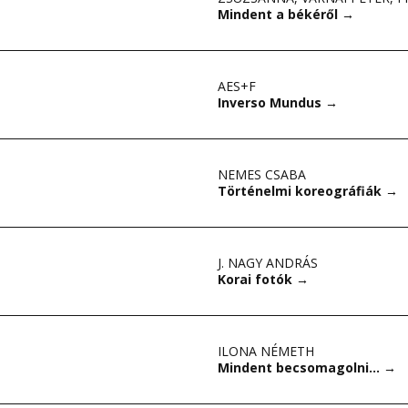
Mindent a békéről
→
AES+F
Inverso Mundus
→
NEMES CSABA
Történelmi koreográfiák
→
J. NAGY ANDRÁS
Korai fotók
→
ILONA NÉMETH
Mindent becsomagolni…
→