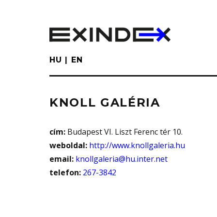
Skip
to
main
content
HU
EN
KNOLL GALÉRIA
cím:
Budapest VI. Liszt Ferenc tér 10.
weboldal:
http://www.knollgaleria.hu
email:
knollgaleria@hu.inter.net
telefon:
267-3842