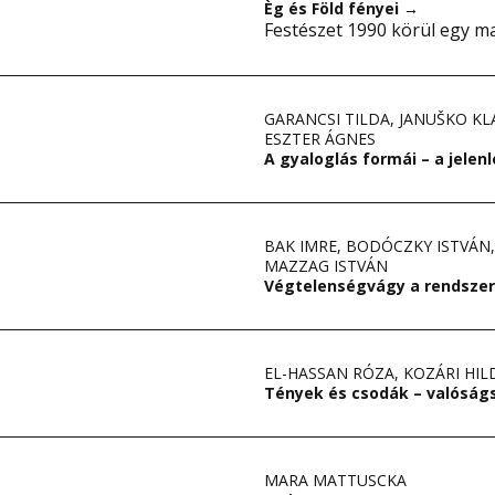
Èg és Föld fényei
→
Festészet 1990 körül egy 
GARANCSI TILDA
,
JANUŠKO KL
ESZTER ÁGNES
A gyaloglás formái – a jelen
BAK IMRE
,
BODÓCZKY ISTVÁN
MAZZAG ISTVÁN
Végtelenségvágy a rendsze
EL-HASSAN RÓZA
,
KOZÁRI HIL
Tények és csodák – valóság
MARA MATTUSCKA