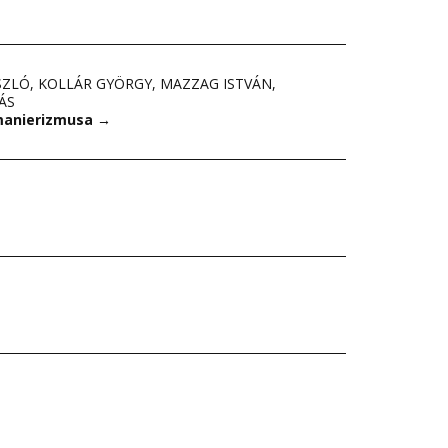
SZLÓ
,
KOLLÁR GYÖRGY
,
MAZZAG ISTVÁN
,
ÁS
 manierizmusa
→