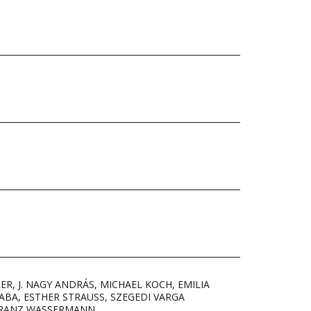
LER
,
J. NAGY ANDRÁS
,
MICHAEL KOCH
,
EMILIA
ABA
,
ESTHER STRAUSS
,
SZEGEDI VARGA
RANZ WASSERMANN