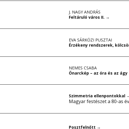
J. NAGY ANDRÁS
Feltáruló város II.
→
EVA SÁRKÖZI PUSZTAI
Érzékeny rendszerek, kölcs
NEMES CSABA
Önarckép – az óra és az ágy
Szimmetria ellenpontokkal
Magyar festészet a 80-as é
Posztfelnőtt
→