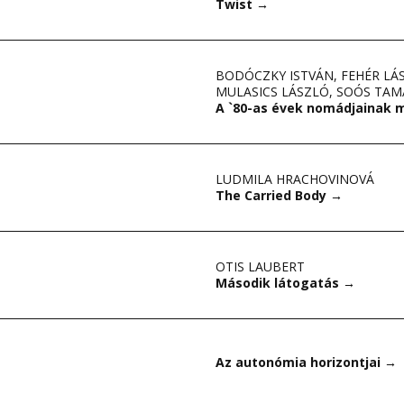
Twist
→
BODÓCZKY ISTVÁN
,
FEHÉR LÁ
MULASICS LÁSZLÓ
,
SOÓS TAM
A `80-as évek nomádjainak
LUDMILA HRACHOVINOVÁ
The Carried Body
→
OTIS LAUBERT
Második látogatás
→
Az autonómia horizontjai
→