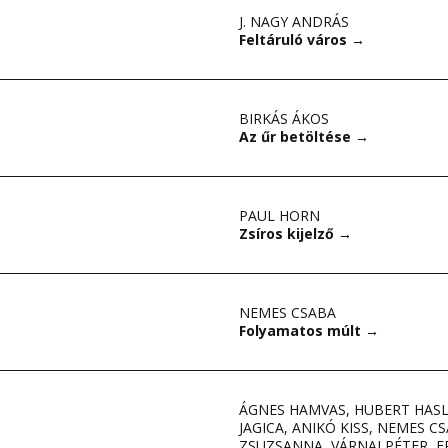
J. NAGY ANDRÁS
Feltáruló város
→
BIRKÁS ÁKOS
Az űr betöltése
→
PAUL HORN
Zsíros kijelző
→
NEMES CSABA
Folyamatos múlt
→
ÁGNES HAMVAS
,
HUBERT HAS
JAGICA
,
ANIKÓ KISS
,
NEMES CS
ZSUZSANNA
,
VÁRNAI PÉTER
,
F