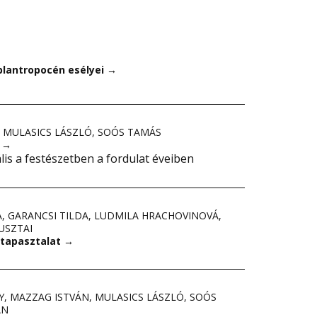
plantropocén esélyei
→
,
MULASICS LÁSZLÓ
,
SOÓS TAMÁS
?
→
lis a festészetben a fordulat éveiben
A
,
GARANCSI TILDA
,
LUDMILA HRACHOVINOVÁ
,
USZTAI
 tapasztalat
→
Y
,
MAZZAG ISTVÁN
,
MULASICS LÁSZLÓ
,
SOÓS
ÁN