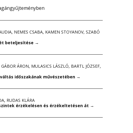
magángyűjteményben
AUDIA
,
NEMES CSABA
,
KAMEN STOYANOV
,
SZABÓ
lét beteljesítése
→
,
GÁBOR ÁRON
,
MULASICS LÁSZLÓ
,
BARTL JÓZSEF
,
rváltás időszakának művészetében
→
DA
,
RUDAS KLÁRA
szintek érzékelésen és érzékeltetésen át
→