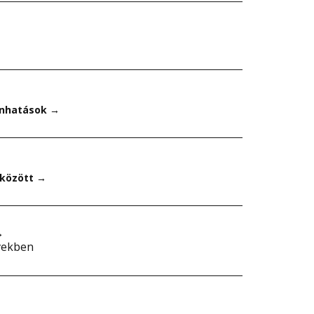
önhatások
→
 között
→
→
vekben