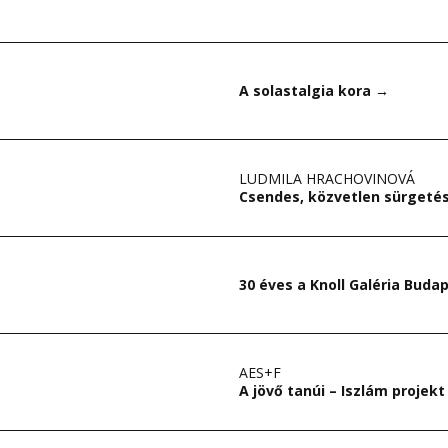
A solastalgia kora
→
LUDMILA HRACHOVINOVÁ
Csendes, közvetlen sürgeté
30 éves a Knoll Galéria Buda
AES+F
A jövő tanúi – Iszlám projek