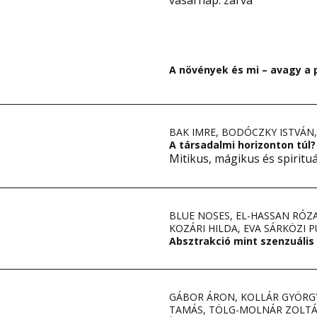
vasárnap: zárva
A növények és mi – avagy a 
BAK IMRE
,
BODÓCZKY ISTVÁN
A társadalmi horizonton túl
Mitikus, mágikus és spirituá
BLUE NOSES
,
EL-HASSAN RÓZ
KOZÁRI HILDA
,
EVA SÁRKÖZI P
Absztrakció mint szenzuális
GÁBOR ÁRON
,
KOLLÁR GYÖRG
TAMÁS
,
TÖLG-MOLNÁR ZOLT