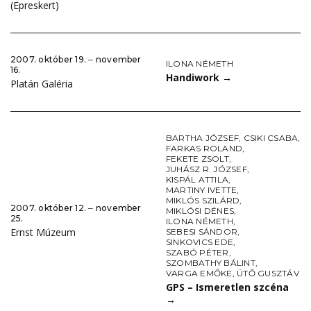
(Epreskert)
2007. október 19. ‒ november
ILONA NÉMETH
16.
Handiwork
→
Platán Galéria
BARTHA JÓZSEF
,
CSIKI CSABA
,
FARKAS ROLAND
,
FEKETE ZSOLT
,
JUHÁSZ R. JÓZSEF
,
KISPÁL ATTILA
,
MARTINY IVETTE
,
MIKLÓS SZILÁRD
,
2007. október 12. ‒ november
MIKLÓSI DÉNES
,
25.
ILONA NÉMETH
,
Ernst Múzeum
SEBESI SÁNDOR
,
SINKOVICS EDE
,
SZABÓ PÉTER
,
SZOMBATHY BÁLINT
,
VARGA EMŐKE
,
ÜTŐ GUSZTÁV
GPS – Ismeretlen szcéna
→