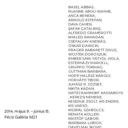
BASEL ABBAS
,
RUANNE ABOU-RAHME
,
ANCA BENERA
,
ARNOLD ESTEFAN
,
DAYA CAHEN
,
ŞAFAK ÇATALBAŞ
,
ALFREDO CRAMEROTTI
,
KHALED RAMADAN
,
CSÉFALVAY ANDRÁS
,
OSKAR DAWICKI
,
PRAGER KABARETT DIVUS
,
WOJTEK DOROSZUK
,
EMBER SÁRI
,
FÁTYOL VIOLA
,
ESTERHÁZY MARCELL
,
GRUPPO TÖKMAG
,
GUTTMAN BARBARA
,
HOPP HALÁSZ KÁROLY
,
HORVÁTH TIBOR
,
JUHÁSZ R. JÓZSEF
,
NIKITA KADAN
,
MATEJ KAMINSKÝ
,
KASSABOYS
,
KEREZSI NEMERE
,
KESERUE ZSOLT
,
KIS ENDRE
,
KIS VARSÓ
,
KISSPÁL SZABOLCS
,
2014. május 9. ‒ június 15.
RENATA KOLLER
,
Pécsi Galéria M21
KRISTÓF GÁBOR
,
BARBARA LUBICH
,
DAVID MALJKOVIC
,