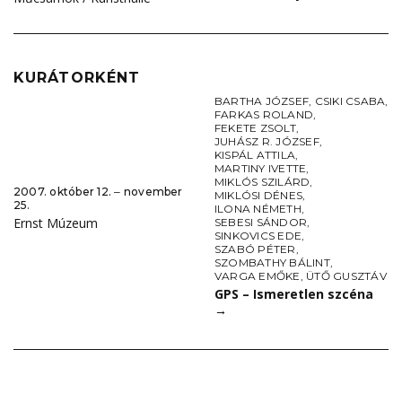
KURÁTORKÉNT
BARTHA JÓZSEF
,
CSIKI CSABA
,
FARKAS ROLAND
,
FEKETE ZSOLT
,
JUHÁSZ R. JÓZSEF
,
KISPÁL ATTILA
,
MARTINY IVETTE
,
MIKLÓS SZILÁRD
,
2007. október 12. ‒ november
MIKLÓSI DÉNES
,
25.
ILONA NÉMETH
,
Ernst Múzeum
SEBESI SÁNDOR
,
SINKOVICS EDE
,
SZABÓ PÉTER
,
SZOMBATHY BÁLINT
,
VARGA EMŐKE
,
ÜTŐ GUSZTÁV
GPS – Ismeretlen szcéna
→