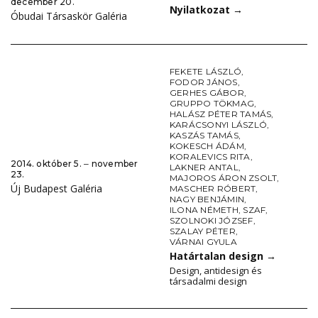
december 20.
Nyilatkozat
→
Óbudai Társaskör Galéria
FEKETE LÁSZLÓ
,
FODOR JÁNOS
,
GERHES GÁBOR
,
GRUPPO TÖKMAG
,
HALÁSZ PÉTER TAMÁS
,
KARÁCSONYI LÁSZLÓ
,
KASZÁS TAMÁS
,
KOKESCH ÁDÁM
,
KORALEVICS RITA
,
2014. október 5. ‒ november
LAKNER ANTAL
,
23.
MAJOROS ÁRON ZSOLT
,
Új Budapest Galéria
MASCHER RÓBERT
,
NAGY BENJÁMIN
,
ILONA NÉMETH
,
SZAF
,
SZOLNOKI JÓZSEF
,
SZALAY PÉTER
,
VÁRNAI GYULA
Határtalan design
→
Design, antidesign és
társadalmi design