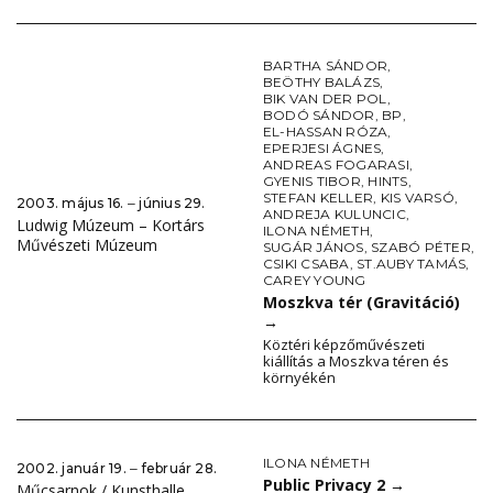
BARTHA SÁNDOR
,
BEÖTHY BALÁZS
,
BIK VAN DER POL
,
BODÓ SÁNDOR
,
BP
,
EL-HASSAN RÓZA
,
EPERJESI ÁGNES
,
ANDREAS FOGARASI
,
GYENIS TIBOR
,
HINTS
,
STEFAN KELLER
,
KIS VARSÓ
,
2003. május 16. ‒ június 29.
ANDREJA KULUNCIC
,
Ludwig Múzeum – Kortárs
ILONA NÉMETH
,
Művészeti Múzeum
SUGÁR JÁNOS
,
SZABÓ PÉTER
,
CSIKI CSABA
,
ST.AUBY TAMÁS
,
CAREY YOUNG
Moszkva tér (Gravitáció)
→
Köztéri képzőművészeti
kiállítás a Moszkva téren és
környékén
ILONA NÉMETH
2002. január 19. ‒ február 28.
Public Privacy 2
→
Műcsarnok / Kunsthalle