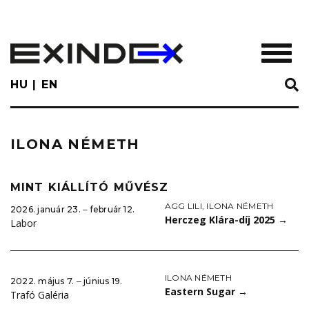
Skip
to
main
TOGGL
content
HU
EN
ILONA NÉMETH
MINT KIÁLLÍTÓ MŰVÉSZ
AGG LILI
,
ILONA NÉMETH
2026. január 23. ‒ február 12.
Herczeg Klára-díj 2025
→
Labor
ILONA NÉMETH
2022. május 7. ‒ június 19.
Eastern Sugar
→
Trafó Galéria