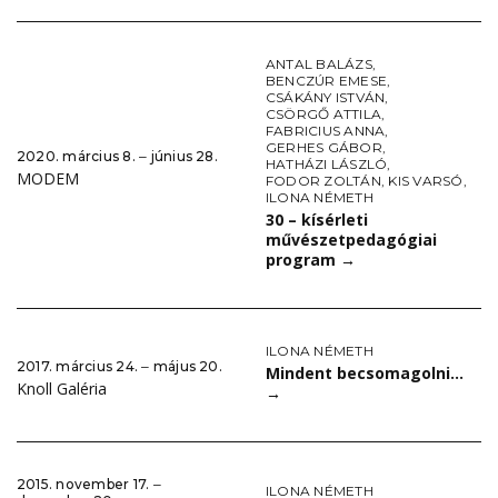
ANTAL BALÁZS
,
BENCZÚR EMESE
,
CSÁKÁNY ISTVÁN
,
CSÖRGŐ ATTILA
,
FABRICIUS ANNA
,
GERHES GÁBOR
,
2020. március 8. ‒ június 28.
HATHÁZI LÁSZLÓ
,
MODEM
FODOR ZOLTÁN
,
KIS VARSÓ
,
ILONA NÉMETH
30 – kísérleti
művészetpedagógiai
program
→
ILONA NÉMETH
2017. március 24. ‒ május 20.
Mindent becsomagolni…
Knoll Galéria
→
2015. november 17. ‒
ILONA NÉMETH