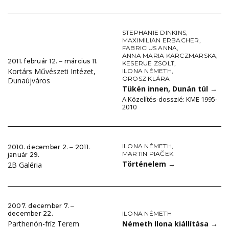
STEPHANIE DINKINS
,
MAXIMILIAN ERBACHER
,
FABRICIUS ANNA
,
ANNA MARIA KARCZMARSKA
,
2011. február 12. ‒ március 11.
KESERUE ZSOLT
,
Kortárs Művészeti Intézet,
ILONA NÉMETH
,
OROSZ KLÁRA
Dunaújváros
Tükén innen, Dunán túl
→
A Közelítés-dosszié: KME 1995-
2010
ILONA NÉMETH
,
2010. december 2. ‒ 2011.
MARTIN PIAČEK
január 29.
Történelem
→
2B Galéria
2007. december 7. ‒
ILONA NÉMETH
december 22.
Németh Ilona kiállítása
→
Parthenón-fríz Terem