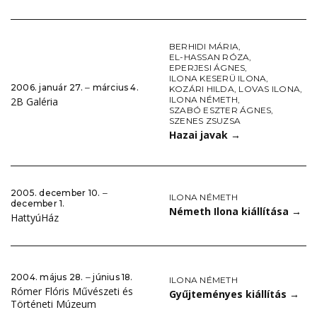
BERHIDI MÁRIA
,
EL-HASSAN RÓZA
,
EPERJESI ÁGNES
,
ILONA KESERÜ ILONA
,
2006. január 27. ‒ március 4.
KOZÁRI HILDA
,
LOVAS ILONA
,
ILONA NÉMETH
,
2B Galéria
SZABÓ ESZTER ÁGNES
,
SZENES ZSUZSA
Hazai javak
→
2005. december 10. ‒
ILONA NÉMETH
december 1.
Németh Ilona kiállítása
→
HattyúHáz
2004. május 28. ‒ június 18.
ILONA NÉMETH
Rómer Flóris Művészeti és
Gyűjteményes kiállítás
→
Történeti Múzeum