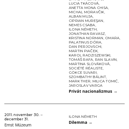
LUCIA TKÁCOVÁ
,
ANETTA MONA CHISA
,
MICHAL MORAVČIK
,
ALBAN MUJA
,
CIPRIAN MUREŞAN
,
NEMES CSABA
,
ILONA NÉMETH
,
JONATHAN RAVASZ
,
KRISTINA NORMAN
,
OMARA
,
PALATINUS DÓRA
,
DAN PERJOVSCHI
,
MARTIN PIAČEK
,
KAROL RADZISZEWSKI
,
TOMÁŠ RAFA
,
RAN SLAVIN
,
MARTINA SLOVÁKOVÁ
,
SOCIÉTÉ RÉALISTE
,
GÖKCE SUVARI
,
SZOMBATHY BÁLINT
,
MARK THER
,
MILICA TOMIĆ
,
JAROSLAV VARGA
Privát nacionalizmus
→
2011. november 30. ‒
ILONA NÉMETH
december 31.
Dilemma
→
Ernst Múzeum