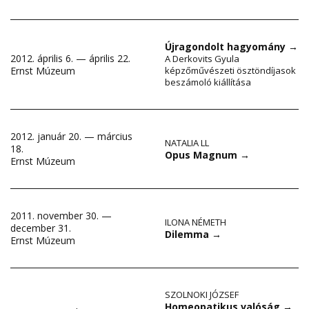
Újragondolt hagyomány
→
2012. április 6. — április 22.
A Derkovits Gyula
Ernst Múzeum
képzőművészeti ösztöndíjasok
beszámoló kiállítása
2012. január 20. — március
NATALIA LL
18.
Opus Magnum
→
Ernst Múzeum
2011. november 30. —
ILONA NÉMETH
december 31.
Dilemma
→
Ernst Múzeum
SZOLNOKI JÓZSEF
Homeopatikus valóság
→