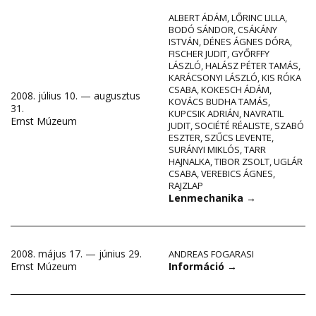
ALBERT ÁDÁM
,
LŐRINC LILLA
,
BODÓ SÁNDOR
,
CSÁKÁNY
ISTVÁN
,
DÉNES ÁGNES DÓRA
,
FISCHER JUDIT
,
GYŐRFFY
LÁSZLÓ
,
HALÁSZ PÉTER TAMÁS
,
KARÁCSONYI LÁSZLÓ
,
KIS RÓKA
CSABA
,
KOKESCH ÁDÁM
,
2008. július 10. — augusztus
KOVÁCS BUDHA TAMÁS
,
31.
KUPCSIK ADRIÁN
,
NAVRATIL
Ernst Múzeum
JUDIT
,
SOCIÉTÉ RÉALISTE
,
SZABÓ
ESZTER
,
SZŰCS LEVENTE
,
SURÁNYI MIKLÓS
,
TARR
HAJNALKA
,
TIBOR ZSOLT
,
UGLÁR
CSABA
,
VEREBICS ÁGNES
,
RAJZLAP
Lenmechanika
→
2008. május 17. — június 29.
ANDREAS FOGARASI
Információ
→
Ernst Múzeum