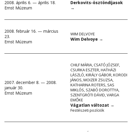
2008. április 6. — április 18.
Derkovits-ösztöndíjasok
Ernst Múzeum
→
2008. február 16. — március
WIM DELVOYE
23.
Wim Delvoye
→
Ernst Múzeum
CHILF MÁRIA
,
CSATÓ JÓZSEF
,
CSURKA ESZTER
,
HATHÁZI
LÁSZLÓ
,
KIRÁLY GÁBOR
,
KORODI
JÁNOS
,
MOIZER ZSUZSA
,
2007. december 8. — 2008.
KATHARINA ROTERS
,
SAS
január 30.
MIKLÓS
,
SZABÓ DOROTTYA
,
Ernst Múzeum
SZENTGRÓTI DÁVID
,
VARGA
EMŐKE
Vágatlan változat
→
Festészeti pozíciók