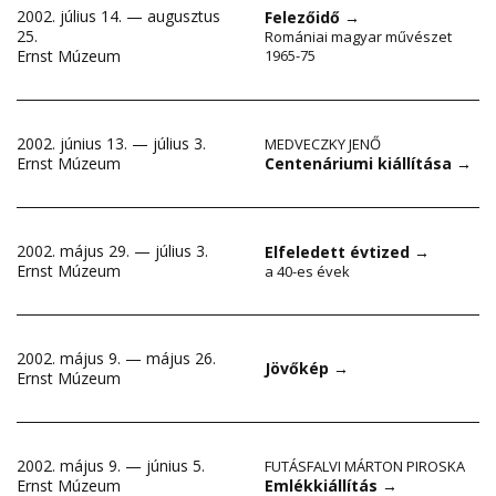
2002. július 14. — augusztus
Felezőidő
→
25.
Romániai magyar művészet
Ernst Múzeum
1965-75
2002. június 13. — július 3.
MEDVECZKY JENŐ
Centenáriumi kiállítása
→
Ernst Múzeum
2002. május 29. — július 3.
Elfeledett évtized
→
Ernst Múzeum
a 40-es évek
2002. május 9. — május 26.
Jövőkép
→
Ernst Múzeum
2002. május 9. — június 5.
FUTÁSFALVI MÁRTON PIROSKA
Emlékkiállítás
→
Ernst Múzeum