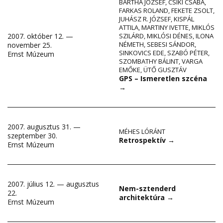
BARTHA JÓZSEF
,
CSIKI CSABA
,
FARKAS ROLAND
,
FEKETE ZSOLT
,
JUHÁSZ R. JÓZSEF
,
KISPÁL
ATTILA
,
MARTINY IVETTE
,
MIKLÓS
2007. október 12. —
SZILÁRD
,
MIKLÓSI DÉNES
,
ILONA
NÉMETH
,
SEBESI SÁNDOR
,
november 25.
SINKOVICS EDE
,
SZABÓ PÉTER
,
Ernst Múzeum
SZOMBATHY BÁLINT
,
VARGA
EMŐKE
,
ÜTŐ GUSZTÁV
GPS – Ismeretlen szcéna
→
2007. augusztus 31. —
MÉHES LÓRÁNT
szeptember 30.
Retrospektív
→
Ernst Múzeum
2007. július 12. — augusztus
Nem-sztenderd
22.
architektúra
→
Ernst Múzeum