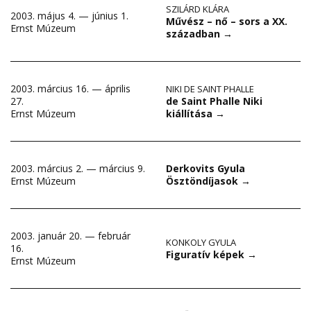
SZILÁRD KLÁRA
2003. május 4. — június 1.
Művész – nő – sors a XX.
Ernst Múzeum
században
→
2003. március 16. — április
NIKI DE SAINT PHALLE
de Saint Phalle Niki
27.
kiállítása
→
Ernst Múzeum
2003. március 2. — március 9.
Derkovits Gyula
Ernst Múzeum
Ösztöndíjasok
→
2003. január 20. — február
KONKOLY GYULA
16.
Figuratív képek
→
Ernst Múzeum