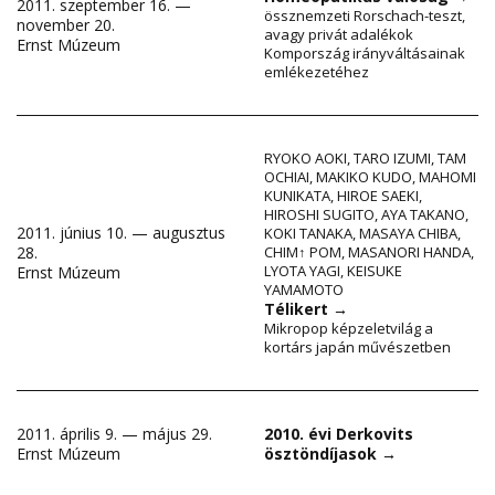
2011. szeptember 16. —
össznemzeti Rorschach-teszt,
november 20.
avagy privát adalékok
Ernst Múzeum
Kompország irányváltásainak
emlékezetéhez
RYOKO AOKI
,
TARO IZUMI
,
TAM
OCHIAI
,
MAKIKO KUDO
,
MAHOMI
KUNIKATA
,
HIROE SAEKI
,
HIROSHI SUGITO
,
AYA TAKANO
,
2011. június 10. — augusztus
KOKI TANAKA
,
MASAYA CHIBA
,
28.
CHIM↑ POM
,
MASANORI HANDA
,
LYOTA YAGI
,
KEISUKE
Ernst Múzeum
YAMAMOTO
Télikert
→
Mikropop képzeletvilág a
kortárs japán művészetben
2011. április 9. — május 29.
2010. évi Derkovits
Ernst Múzeum
ösztöndíjasok
→