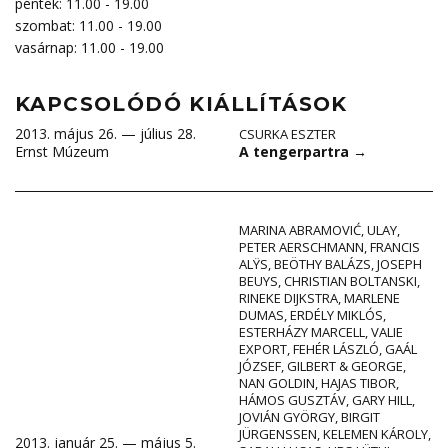
péntek: 11.00 - 19.00
szombat: 11.00 - 19.00
vasárnap: 11.00 - 19.00
KAPCSOLÓDÓ KIÁLLÍTÁSOK
2013. május 26. — július 28.
CSURKA ESZTER
A tengerpartra
→
Ernst Múzeum
MARINA ABRAMOVIĆ
,
ULAY
,
PETER AERSCHMANN
,
FRANCIS
ALŸS
,
BEÖTHY BALÁZS
,
JOSEPH
BEUYS
,
CHRISTIAN BOLTANSKI
,
RINEKE DIJKSTRA
,
MARLENE
DUMAS
,
ERDÉLY MIKLÓS
,
ESTERHÁZY MARCELL
,
VALIE
EXPORT
,
FEHÉR LÁSZLÓ
,
GAÁL
JÓZSEF
,
GILBERT & GEORGE
,
NAN GOLDIN
,
HAJAS TIBOR
,
HÁMOS GUSZTÁV
,
GARY HILL
,
JOVIÁN GYÖRGY
,
BIRGIT
JÜRGENSSEN
,
KELEMEN KÁROLY
,
2013. január 25. — május 5.