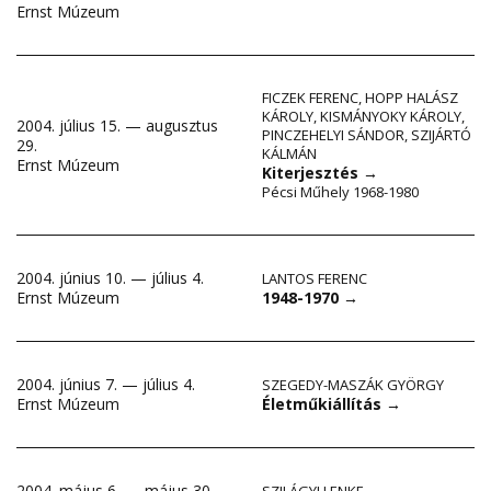
Ernst Múzeum
FICZEK FERENC
,
HOPP HALÁSZ
KÁROLY
,
KISMÁNYOKY KÁROLY
,
2004. július 15. — augusztus
PINCZEHELYI SÁNDOR
,
SZIJÁRTÓ
29.
KÁLMÁN
Ernst Múzeum
Kiterjesztés
→
Pécsi Műhely 1968-1980
2004. június 10. — július 4.
LANTOS FERENC
1948-1970
→
Ernst Múzeum
2004. június 7. — július 4.
SZEGEDY-MASZÁK GYÖRGY
Életműkiállítás
→
Ernst Múzeum
2004. május 6. — május 30.
SZILÁGYI LENKE