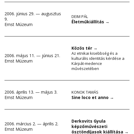
2006. június 29. — augusztus
DEIM PÁL
9.
Életműkiállítás
→
Ernst Múzeum
Közös tér
→
Az etnikai kisebbség és a
2006. május 11. — június 21.
kulturális identitás kérdése a
Ernst Múzeum
Kárpát-medence
művészetében
2006. április 13. — május 3.
KONOK TAMÁS
Sine loco et anno
→
Ernst Múzeum
Derkovits Gyula
2006. március 2. — április 2.
képzőművészeti
Ernst Múzeum
ösztöndíjasok kiállítása
→