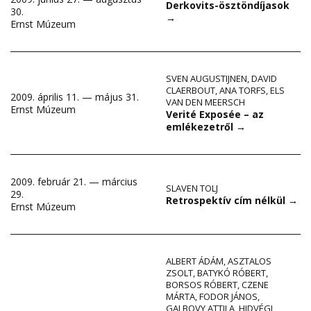
Derkovits-ösztöndíjasok
30.
→
Ernst Múzeum
SVEN AUGUSTIJNEN
,
DAVID
CLAERBOUT
,
ANA TORFS
,
ELS
2009. április 11. — május 31.
VAN DEN MEERSCH
Ernst Múzeum
Verité Exposée – az
emlékezetről
→
2009. február 21. — március
SLAVEN TOLJ
29.
Retrospektív cím nélkül
→
Ernst Múzeum
ALBERT ÁDÁM
,
ASZTALOS
ZSOLT
,
BATYKÓ RÓBERT
,
BORSOS RÓBERT
,
CZENE
MÁRTA
,
FODOR JÁNOS
,
GALBOVY ATTILA
,
HIDVÉGI