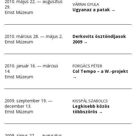
2010. május 22. — augusztus
VÁRNAI GYULA
29.
Ugyanaz a patak
→
Ernst Múzeum
2010. március 28. — május 2.
Derkovits ösztöndíjasok
Ernst Múzeum
2009
→
2010. január 16. — március
FORGÁCS PÉTER
Col Tempo – a W.-projekt
14.
→
Ernst Múzeum
2009. szeptember 19. —
KISSPÁL SZABOLCS
Legkisebb közös
december 13.
többszörös
→
Ernst Múzeum
2009. június 27. — augusztus