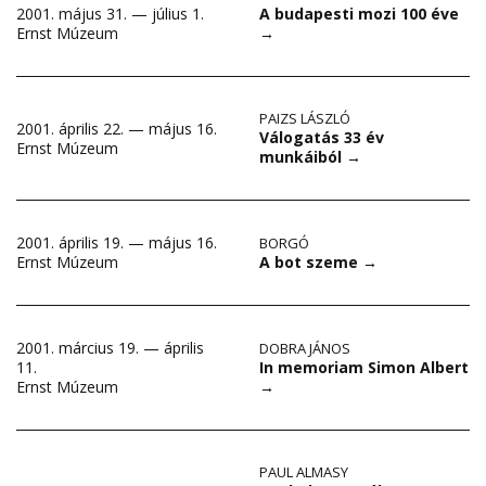
2001. május 31. — július 1.
A budapesti mozi 100 éve
Ernst Múzeum
→
PAIZS LÁSZLÓ
2001. április 22. — május 16.
Válogatás 33 év
Ernst Múzeum
munkáiból
→
2001. április 19. — május 16.
BORGÓ
A bot szeme
→
Ernst Múzeum
2001. március 19. — április
DOBRA JÁNOS
In memoriam Simon Albert
11.
→
Ernst Múzeum
PAUL ALMASY