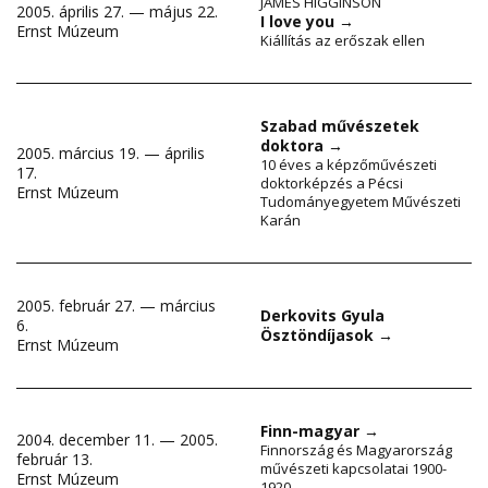
JAMES HIGGINSON
2005. április 27. — május 22.
I love you
→
Ernst Múzeum
Kiállítás az erőszak ellen
Szabad művészetek
doktora
→
2005. március 19. — április
10 éves a képzőművészeti
17.
doktorképzés a Pécsi
Ernst Múzeum
Tudományegyetem Művészeti
Karán
2005. február 27. — március
Derkovits Gyula
6.
Ösztöndíjasok
→
Ernst Múzeum
Finn-magyar
→
2004. december 11. — 2005.
Finnország és Magyarország
február 13.
művészeti kapcsolatai 1900-
Ernst Múzeum
1920