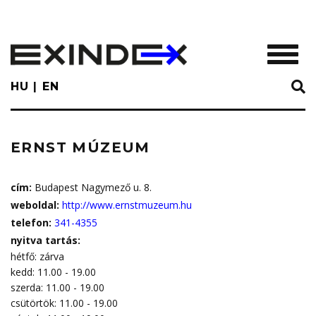
Skip
to
main
TOGGL
content
HU
EN
ERNST MÚZEUM
cím:
Budapest Nagymező u. 8.
weboldal:
http://www.ernstmuzeum.hu
telefon:
341-4355
nyitva tartás:
hétfő: zárva
kedd: 11.00 - 19.00
szerda: 11.00 - 19.00
csütörtök: 11.00 - 19.00