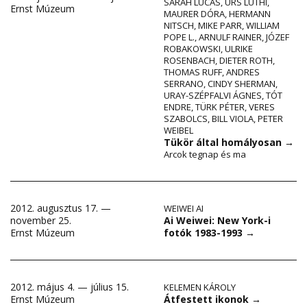
SARAH LUCAS
,
URS LÜTHI
,
Ernst Múzeum
MAURER DÓRA
,
HERMANN
NITSCH
,
MIKE PARR
,
WILLIAM
POPE L.
,
ARNULF RAINER
,
JÓZEF
ROBAKOWSKI
,
ULRIKE
ROSENBACH
,
DIETER ROTH
,
THOMAS RUFF
,
ANDRES
SERRANO
,
CINDY SHERMAN
,
URAY-SZÉPFALVI ÁGNES
,
TÓT
ENDRE
,
TÜRK PÉTER
,
VERES
SZABOLCS
,
BILL VIOLA
,
PETER
WEIBEL
Tükör által homályosan
→
Arcok tegnap és ma
2012. augusztus 17. —
WEIWEI AI
Ai Weiwei: New York-i
november 25.
fotók 1983-1993
→
Ernst Múzeum
2012. május 4. — július 15.
KELEMEN KÁROLY
Átfestett ikonok
→
Ernst Múzeum