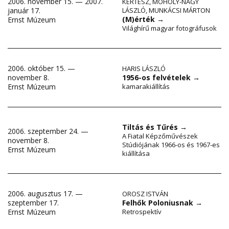
2006. november 15. — 2007.
KERTÉSZ
,
MOHOLY-NAGY
január 17.
LÁSZLÓ
,
MUNKÁCSI MÁRTON
(M)érték
→
Ernst Múzeum
Világhírű magyar fotográfusok
2006. október 15. —
HARIS LÁSZLÓ
november 8.
1956-os felvételek
→
Ernst Múzeum
kamarakiállítás
Tiltás és Tűrés
→
2006. szeptember 24. —
A Fiatal Képzőművészek
november 8.
Stúdiójának 1966-os és 1967-es
Ernst Múzeum
kiállítása
2006. augusztus 17. —
OROSZ ISTVÁN
szeptember 17.
Felhők Poloniusnak
→
Ernst Múzeum
Retrospektív