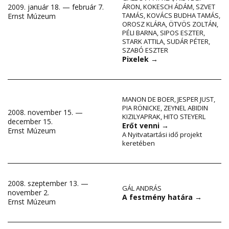
2009. január 18. — február 7.
ÁRON
,
KOKESCH ÁDÁM
,
SZVET
TAMÁS
,
KOVÁCS BUDHA TAMÁS
,
Ernst Múzeum
OROSZ KLÁRA
,
ÖTVÖS ZOLTÁN
,
PÉLI BARNA
,
SIPOS ESZTER
,
STARK ATTILA
,
SUDÁR PÉTER
,
SZABÓ ESZTER
Pixelek
→
MANON DE BOER
,
JESPER JUST
,
PIA RÖNICKE
,
ZEYNEL ABIDIN
2008. november 15. —
KIZILYAPRAK
,
HITO STEYERL
december 15.
Erőt venni
→
Ernst Múzeum
A Nyitvatartási idő projekt
keretében
2008. szeptember 13. —
GÁL ANDRÁS
november 2.
A festmény határa
→
Ernst Múzeum