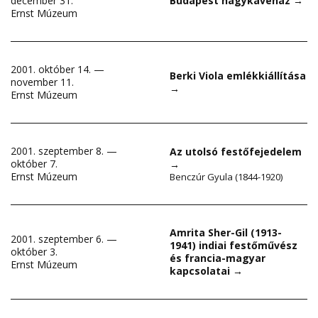
december 31.
Budapest nagykávéház
→
Ernst Múzeum
2001. október 14. —
Berki Viola emlékkiállítása
november 11.
→
Ernst Múzeum
2001. szeptember 8. —
Az utolsó festőfejedelem
október 7.
→
Ernst Múzeum
Benczúr Gyula (1844-1920)
Amrita Sher-Gil (1913-
2001. szeptember 6. —
1941) indiai festőművész
október 3.
és francia-magyar
Ernst Múzeum
kapcsolatai
→