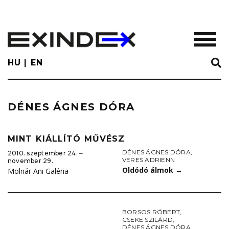
Skip
to
main
TOGGL
content
HU
EN
DÉNES ÁGNES DÓRA
MINT KIÁLLÍTÓ MŰVÉSZ
DÉNES ÁGNES DÓRA
,
2010. szeptember 24. ‒
VERES ADRIENN
november 29.
Oldódó álmok
→
Molnár Ani Galéria
BORSOS RÓBERT
,
CSEKE SZILÁRD
,
DÉNES ÁGNES DÓRA
,