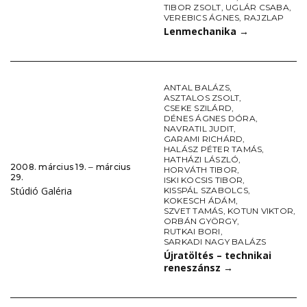
TIBOR ZSOLT
,
UGLÁR CSABA
,
VEREBICS ÁGNES
,
RAJZLAP
Lenmechanika
→
ANTAL BALÁZS
,
ASZTALOS ZSOLT
,
CSEKE SZILÁRD
,
DÉNES ÁGNES DÓRA
,
NAVRATIL JUDIT
,
GARAMI RICHÁRD
,
HALÁSZ PÉTER TAMÁS
,
HATHÁZI LÁSZLÓ
,
2008. március 19. ‒ március
HORVÁTH TIBOR
,
29.
ISKI KOCSIS TIBOR
,
Stúdió Galéria
KISSPÁL SZABOLCS
,
KOKESCH ÁDÁM
,
SZVET TAMÁS
,
KOTUN VIKTOR
,
ORBÁN GYÖRGY
,
RUTKAI BORI
,
SARKADI NAGY BALÁZS
Újratöltés – technikai
reneszánsz
→