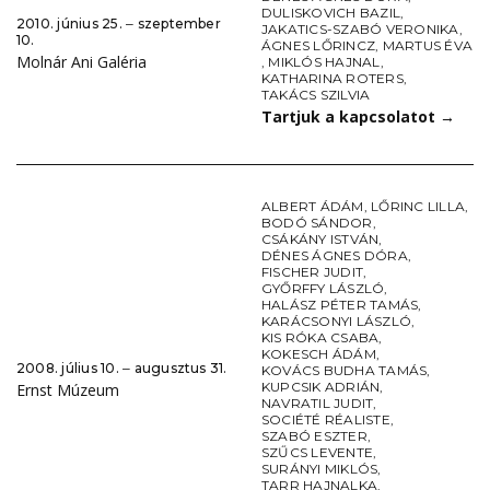
DULISKOVICH BAZIL
,
2010. június 25. ‒ szeptember
JAKATICS-SZABÓ VERONIKA
,
10.
ÁGNES LŐRINCZ
,
MARTUS ÉVA
Molnár Ani Galéria
,
MIKLÓS HAJNAL
,
KATHARINA ROTERS
,
TAKÁCS SZILVIA
Tartjuk a kapcsolatot
→
ALBERT ÁDÁM
,
LŐRINC LILLA
,
BODÓ SÁNDOR
,
CSÁKÁNY ISTVÁN
,
DÉNES ÁGNES DÓRA
,
FISCHER JUDIT
,
GYŐRFFY LÁSZLÓ
,
HALÁSZ PÉTER TAMÁS
,
KARÁCSONYI LÁSZLÓ
,
KIS RÓKA CSABA
,
KOKESCH ÁDÁM
,
2008. július 10. ‒ augusztus 31.
KOVÁCS BUDHA TAMÁS
,
KUPCSIK ADRIÁN
,
Ernst Múzeum
NAVRATIL JUDIT
,
SOCIÉTÉ RÉALISTE
,
SZABÓ ESZTER
,
SZŰCS LEVENTE
,
SURÁNYI MIKLÓS
,
TARR HAJNALKA
,