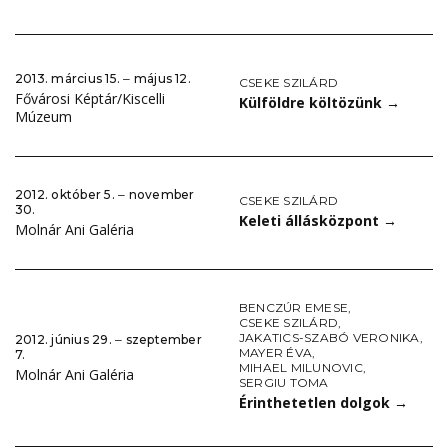
2013. március 15. ‒ május 12.
CSEKE SZILÁRD
Fővárosi Képtár/Kiscelli
Külföldre költözünk
→
Múzeum
2012. október 5. ‒ november
CSEKE SZILÁRD
30.
Keleti állásközpont
→
Molnár Ani Galéria
BENCZÚR EMESE
,
CSEKE SZILÁRD
,
JAKATICS-SZABÓ VERONIKA
,
2012. június 29. ‒ szeptember
MAYER ÉVA
,
7.
MIHAEL MILUNOVIC
,
Molnár Ani Galéria
SERGIU TOMA
Érinthetetlen dolgok
→