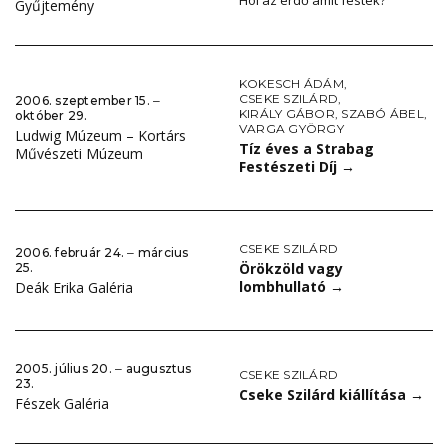
Hol az erdő amit festek?
Gyűjtemény
KOKESCH ÁDÁM
,
CSEKE SZILÁRD
,
2006. szeptember 15. ‒
KIRÁLY GÁBOR
,
SZABÓ ÁBEL
,
október 29.
VARGA GYÖRGY
Ludwig Múzeum – Kortárs
Tíz éves a Strabag
Művészeti Múzeum
Festészeti Díj
→
CSEKE SZILÁRD
2006. február 24. ‒ március
Örökzöld vagy
25.
lombhullató
→
Deák Erika Galéria
2005. július 20. ‒ augusztus
CSEKE SZILÁRD
23.
Cseke Szilárd kiállítása
→
Fészek Galéria