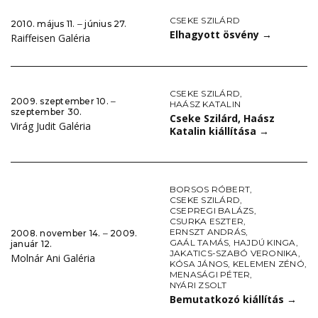
CSEKE SZILÁRD
2010. május 11. ‒ június 27.
Elhagyott ösvény
→
Raiffeisen Galéria
CSEKE SZILÁRD
,
2009. szeptember 10. ‒
HAÁSZ KATALIN
szeptember 30.
Cseke Szilárd, Haász
Virág Judit Galéria
Katalin kiállítása
→
BORSOS RÓBERT
,
CSEKE SZILÁRD
,
CSEPREGI BALÁZS
,
CSURKA ESZTER
,
ERNSZT ANDRÁS
,
2008. november 14. ‒ 2009.
GAÁL TAMÁS
,
HAJDÚ KINGA
,
január 12.
JAKATICS-SZABÓ VERONIKA
,
Molnár Ani Galéria
KÓSA JÁNOS
,
KELEMEN ZÉNÓ
,
MENASÁGI PÉTER
,
NYÁRI ZSOLT
Bemutatkozó kiállítás
→