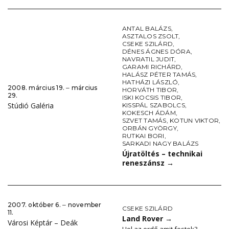
ANTAL BALÁZS
,
ASZTALOS ZSOLT
,
CSEKE SZILÁRD
,
DÉNES ÁGNES DÓRA
,
NAVRATIL JUDIT
,
GARAMI RICHÁRD
,
HALÁSZ PÉTER TAMÁS
,
HATHÁZI LÁSZLÓ
,
2008. március 19. ‒ március
HORVÁTH TIBOR
,
29.
ISKI KOCSIS TIBOR
,
Stúdió Galéria
KISSPÁL SZABOLCS
,
KOKESCH ÁDÁM
,
SZVET TAMÁS
,
KOTUN VIKTOR
,
ORBÁN GYÖRGY
,
RUTKAI BORI
,
SARKADI NAGY BALÁZS
Újratöltés – technikai
reneszánsz
→
2007. október 6. ‒ november
CSEKE SZILÁRD
11.
Land Rover
→
Városi Képtár – Deák