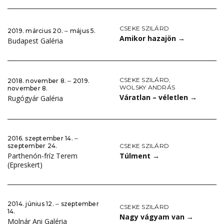
CSEKE SZILÁRD
2019. március 20. ‒ május 5.
Amikor hazajön
→
Budapest Galéria
CSEKE SZILÁRD
,
2018. november 8. ‒ 2019.
WOLSKY ANDRÁS
november 8.
Váratlan – véletlen
→
Rugógyár Galéria
2016. szeptember 14. ‒
CSEKE SZILÁRD
szeptember 24.
Túlment
→
Parthenón-fríz Terem
(Epreskert)
2014. június 12. ‒ szeptember
CSEKE SZILÁRD
14.
Nagy vágyam van
→
Molnár Ani Galéria