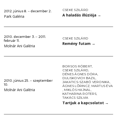
CSEKE SZILÁRD
2012. június 8. ‒ december 2.
A haladás illúziója
→
Park Galéria
2010. december 3. ‒ 2011.
CSEKE SZILÁRD
február 11.
Remény futam
→
Molnár Ani Galéria
BORSOS RÓBERT
,
CSEKE SZILÁRD
,
DÉNES ÁGNES DÓRA
,
DULISKOVICH BAZIL
,
2010. június 25. ‒ szeptember
JAKATICS-SZABÓ VERONIKA
,
10.
ÁGNES LŐRINCZ
,
MARTUS ÉVA
Molnár Ani Galéria
,
MIKLÓS HAJNAL
,
KATHARINA ROTERS
,
TAKÁCS SZILVIA
Tartjuk a kapcsolatot
→