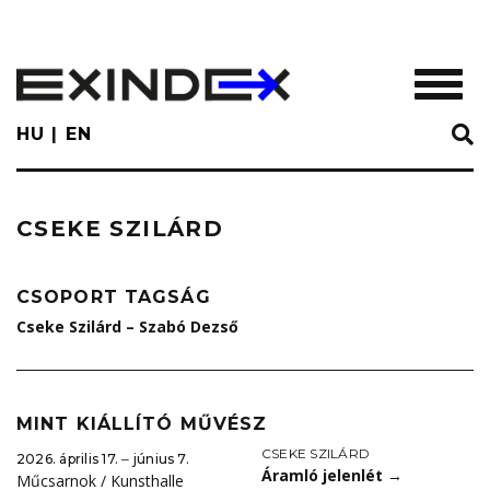
Skip
to
main
TOGGL
content
HU
EN
CSEKE SZILÁRD
CSOPORT TAGSÁG
Cseke Szilárd – Szabó Dezső
MINT KIÁLLÍTÓ MŰVÉSZ
CSEKE SZILÁRD
2026. április 17. ‒ június 7.
Áramló jelenlét
→
Műcsarnok / Kunsthalle