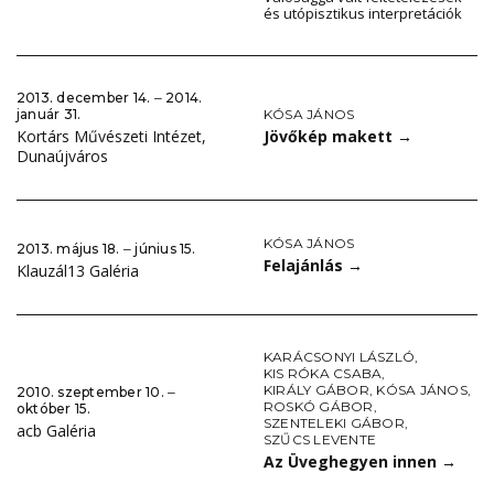
és utópisztikus interpretációk
2013. december 14. ‒ 2014.
KÓSA JÁNOS
január 31.
Jövőkép makett
→
Kortárs Művészeti Intézet,
Dunaújváros
KÓSA JÁNOS
2013. május 18. ‒ június 15.
Felajánlás
→
Klauzál13 Galéria
KARÁCSONYI LÁSZLÓ
,
KIS RÓKA CSABA
,
KIRÁLY GÁBOR
,
KÓSA JÁNOS
,
2010. szeptember 10. ‒
ROSKÓ GÁBOR
,
október 15.
SZENTELEKI GÁBOR
,
acb Galéria
SZŰCS LEVENTE
Az Üveghegyen innen
→