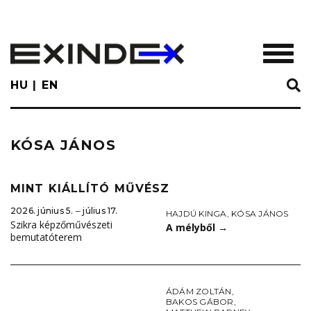
Skip
to
main
TOGGL
content
HU
EN
KÓSA JÁNOS
MINT KIÁLLÍTÓ MŰVÉSZ
2026. június 5. ‒ július 17.
HAJDÚ KINGA
,
KÓSA JÁNOS
Szikra képzőművészeti
A mélyből
→
bemutatóterem
ÁDÁM ZOLTÁN
,
BAKOS GÁBOR
,