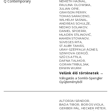
Q Contemporary
NÉMETH HAJNAL
,
PAULINA OLOWSKA
,
JULIAN OPIE
,
GRAYSON PERRY
,
TOMAS SARACENO
,
WILHELM SASNAL
,
ANDREAS SCHULZE
,
NEDKO SOLAKOV
,
DANIEL SPOERRI
,
MLADEN STILINOVIĆ
,
KAMEN STOYANOV
,
SÜVEGES RITA
,
ST.AUBY TAMÁS
,
URAY-SZÉPFALVI ÁGNES
,
SZINYOVA GERGŐ
,
SZŰCS ATTILA
,
DAFNA TALMOR
,
GORAN TRBULJAK
,
ERWIN WURM
Velünk élő történetek
→
Válogatás a Somlói-Spengler
Gyűjteményből
ALTORJAI SÁNDOR
,
BADA TIBOR
,
BOROS VIOLA
,
GERBER PÁL
,
HECKER PÉTER
,