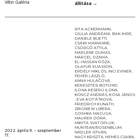
Viltin Galéria
állítása
→
RITA ACKERMANN
,
GIULIA ANDREANI
,
BAK IMRE
,
DANIELE BUETTI
,
CSÁKY MARIANNE
,
CSÖRGŐ ATTILA
,
MARLENE DUMAS
,
MARCEL DZAMA
,
EL-HASSAN RÓZA
,
OLAFUR ELIASSON
,
ERDÉLY MIKLÓS
,
INCI EVINER
,
FEHÉR LÁSZLÓ
,
ANNA HULAČOVÁ
,
KERESZTESI BOTOND
,
ILONA KESERÜ ILONA
,
KONCZ ANDRÁS
,
KÓSA JÁNOS
,
EVA KOT’ÁTKOVÁ
,
FRIEDRICH KUNATH
,
ZBIGNIEW LIBERA
,
GOSHKA MACUGA
,
MAURER DÓRA
,
MIKYTA SVATOPLUK
,
MUNTEAN/ROSENBLUM
,
2022. április 9. ‒ szeptember
NÁDLER ISTVÁN
,
17.
NAGY KRISZTA
,
NEMES CSABA
,