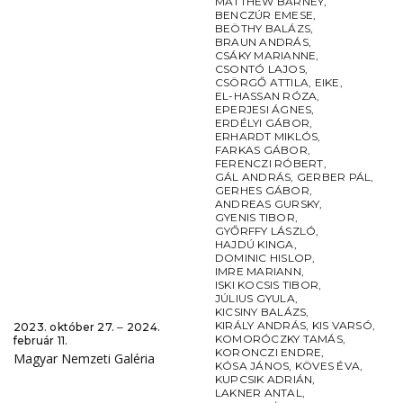
MATTHEW BARNEY
,
BENCZÚR EMESE
,
BEÖTHY BALÁZS
,
BRAUN ANDRÁS
,
CSÁKY MARIANNE
,
CSONTÓ LAJOS
,
CSÖRGŐ ATTILA
,
EIKE
,
EL-HASSAN RÓZA
,
EPERJESI ÁGNES
,
ERDÉLYI GÁBOR
,
ERHARDT MIKLÓS
,
FARKAS GÁBOR
,
FERENCZI RÓBERT
,
GÁL ANDRÁS
,
GERBER PÁL
,
GERHES GÁBOR
,
ANDREAS GURSKY
,
GYENIS TIBOR
,
GYŐRFFY LÁSZLÓ
,
HAJDÚ KINGA
,
DOMINIC HISLOP
,
IMRE MARIANN
,
ISKI KOCSIS TIBOR
,
JÚLIUS GYULA
,
KICSINY BALÁZS
,
KIRÁLY ANDRÁS
,
KIS VARSÓ
,
2023. október 27. ‒ 2024.
KOMORÓCZKY TAMÁS
,
február 11.
KORONCZI ENDRE
,
Magyar Nemzeti Galéria
KÓSA JÁNOS
,
KÖVES ÉVA
,
KUPCSIK ADRIÁN
,
LAKNER ANTAL
,