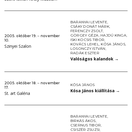
BARANYAI LEVENTE
,
CSÁKY DONÁT MÁRK
,
FERENCZY ZSOLT
,
GÖRGEY GÉZA
,
HAJDÚ KINGA
,
2005. október 19. ‒ november
ISKI KOCSIS TIBOR
,
10.
KOVÁCS LEHEL
,
KÓSA JÁNOS
,
Szinyei Szalon
LOSONCZY ISTVÁN
,
RADÁK ESZTER
Valóságos kalandok
→
2005. október 18. ‒ november
KÓSA JÁNOS
17.
Kósa János kiállítása
→
St. art Galéria
BARANYAI LEVENTE
,
BIRKÁS ÁKOS
,
CSERNUS TIBOR
,
CSISZÉR ZSUZSI
,