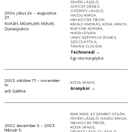
FEHÉR LÁSZLÓ
,
GHYCZY DÉNES
,
GYŐRFFY LÁSZLÓ
,
2004. július 24. ‒ augusztus
HAJDÚ KINGA
,
27.
ISKI KOCSIS TIBOR
,
Kortárs Művészeti Intézet,
KIRÁLY ANDRÁS
,
KÓSA JÁNOS
,
Dunaújváros
KUPCSIK ADRIÁN
,
NYÁRI ISTVÁN
,
URAY-SZÉPFALVI ÁGNES
,
SZŰCS ATTILA
,
TAMÁSI CLAUDIA
Technoreál
→
Egy vita margójára
2003. október 17. ‒ november
KÓSA JÁNOS
14.
Aranykor
→
acb Galéria
BAK IMRE
,
EF ZÁMBÓ ISTVÁN
,
FEHÉR LÁSZLÓ
,
HAJDÚ KINGA
,
ISKI KOCSIS TIBOR
,
2002. december 5. ‒ 2003.
KÓSA JÁNOS
,
február 5.
RÉVÉSZ LÁSZLÓ LÁSZLÓ