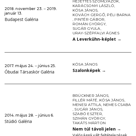
HEJETTES SZOMLYAZÓK
,
KARÁCSONYI LÁSZLÓ
,
2018. november 23. ‒ 2019.
KÓSA JÁNOS
,
január 13.
KOVÁCH GERGŐ
,
PÉLI BARNA
Budapest Galéria
,
PINTÉR GÁBOR
,
ROMÁN GYÖRGY
,
SUGÁR GYULA
,
URAY-SZÉPFALVI ÁGNES
A Leverkühn-képlet
→
KÓSA JÁNOS
2017. május 24. ‒ június 25.
Szalonképek
→
Óbudai Társaskör Galéria
BRÜCKNER JÁNOS
,
FILLÉR MÁTÉ
,
KÓSA JÁNOS
,
MENESI ATTILA
,
NEMES CSABA
,
SUGÁR JÁNOS
,
SZABÓ ESZTER
,
2014. május 28. ‒ június 6.
SZIMÁN GYÖRGY
,
Stúdió Galéria
TAKÁTS MÁRTON
Nem túl távoli jelen
→
Valósággá vált feltételezések