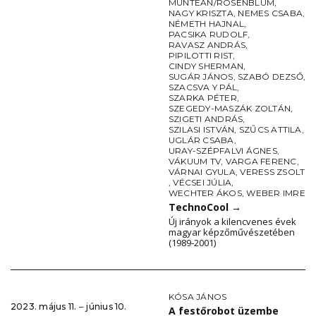
MUNTEAN/ROSENBLUM
,
NAGY KRISZTA
,
NEMES CSABA
,
NÉMETH HAJNAL
,
PACSIKA RUDOLF
,
RAVASZ ANDRÁS
,
PIPILOTTI RIST
,
CINDY SHERMAN
,
SUGÁR JÁNOS
,
SZABÓ DEZSŐ
,
SZACSVA Y PÁL
,
SZARKA PÉTER
,
SZEGEDY-MASZÁK ZOLTÁN
,
SZIGETI ANDRÁS
,
SZILASI ISTVÁN
,
SZŰCS ATTILA
,
UGLÁR CSABA
,
URAY-SZÉPFALVI ÁGNES
,
VÁKUUM TV
,
VARGA FERENC
,
VÁRNAI GYULA
,
VERESS ZSOLT
,
VÉCSEI JÚLIA
,
WECHTER ÁKOS
,
WEBER IMRE
TechnoCool
→
Új irányok a kilencvenes évek
magyar képzőművészetében
(1989-2001)
KÓSA JÁNOS
2023. május 11. ‒ június 10.
A festőrobot üzembe