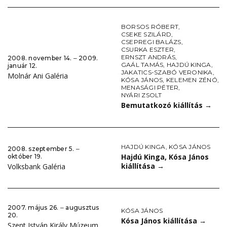
BORSOS RÓBERT
,
CSEKE SZILÁRD
,
CSEPREGI BALÁZS
,
CSURKA ESZTER
,
ERNSZT ANDRÁS
,
2008. november 14. ‒ 2009.
GAÁL TAMÁS
,
HAJDÚ KINGA
,
január 12.
JAKATICS-SZABÓ VERONIKA
,
Molnár Ani Galéria
KÓSA JÁNOS
,
KELEMEN ZÉNÓ
,
MENASÁGI PÉTER
,
NYÁRI ZSOLT
Bemutatkozó kiállítás
→
HAJDÚ KINGA
,
KÓSA JÁNOS
2008. szeptember 5. ‒
Hajdú Kinga, Kósa János
október 19.
kiállítása
→
Volksbank Galéria
2007. május 26. ‒ augusztus
KÓSA JÁNOS
20.
Kósa János kiállítása
→
Szent István Király Múzeum