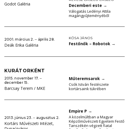
Godot Galéria
Decemberi este
→
Válogatás Ledényi Attila
magángyűjteményéből
KÓSA JÁNOS
2001. március 2. ‒ április 28.
Festőnők – Robotok
→
Deák Erika Galéria
KURÁTORKÉNT
Műteremsarok
→
2015. november 17. ‒
december 15.
Csók István festészete
Barcsay Terem / MKE
kortársaink tükrében
Empire P
→
A közelmúltban a Magyar
2013. június 23. ‒ augusztus 2.
Képzőművészeti Egyetem Festő
Kortárs Művészeti Intézet,
Tanszékén végzett fiatal
Dunaújváros