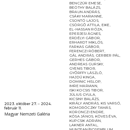
BENCZÚR EMESE
,
BEÖTHY BALÁZS
,
BRAUN ANDRÁS
,
CSÁKY MARIANNE
,
CSONTÓ LAJOS
,
CSÖRGŐ ATTILA
,
EIKE
,
EL-HASSAN RÓZA
,
EPERJESI ÁGNES
,
ERDÉLYI GÁBOR
,
ERHARDT MIKLÓS
,
FARKAS GÁBOR
,
FERENCZI RÓBERT
,
GÁL ANDRÁS
,
GERBER PÁL
,
GERHES GÁBOR
,
ANDREAS GURSKY
,
GYENIS TIBOR
,
GYŐRFFY LÁSZLÓ
,
HAJDÚ KINGA
,
DOMINIC HISLOP
,
IMRE MARIANN
,
ISKI KOCSIS TIBOR
,
JÚLIUS GYULA
,
KICSINY BALÁZS
,
KIRÁLY ANDRÁS
,
KIS VARSÓ
,
2023. október 27. ‒ 2024.
KOMORÓCZKY TAMÁS
,
február 11.
KORONCZI ENDRE
,
Magyar Nemzeti Galéria
KÓSA JÁNOS
,
KÖVES ÉVA
,
KUPCSIK ADRIÁN
,
LAKNER ANTAL
,
MUNTEAN/ROSENBLUM
,