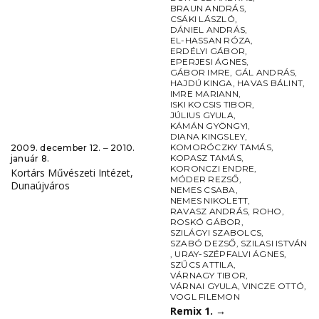
BRAUN ANDRÁS
,
CSÁKI LÁSZLÓ
,
DÁNIEL ANDRÁS
,
EL-HASSAN RÓZA
,
ERDÉLYI GÁBOR
,
EPERJESI ÁGNES
,
GÁBOR IMRE
,
GÁL ANDRÁS
,
HAJDÚ KINGA
,
HAVAS BÁLINT
,
IMRE MARIANN
,
ISKI KOCSIS TIBOR
,
JÚLIUS GYULA
,
KÁMÁN GYÖNGYI
,
DIANA KINGSLEY
,
KOMORÓCZKY TAMÁS
,
2009. december 12. ‒ 2010.
KOPASZ TAMÁS
,
január 8.
KORONCZI ENDRE
,
Kortárs Művészeti Intézet,
MÓDER REZSŐ
,
Dunaújváros
NEMES CSABA
,
NEMES NIKOLETT
,
RAVASZ ANDRÁS
,
ROHO
,
ROSKÓ GÁBOR
,
SZILÁGYI SZABOLCS
,
SZABÓ DEZSŐ
,
SZILASI ISTVÁN
,
URAY-SZÉPFALVI ÁGNES
,
SZŰCS ATTILA
,
VÁRNAGY TIBOR
,
VÁRNAI GYULA
,
VINCZE OTTÓ
,
VOGL FILEMON
Remix 1.
→