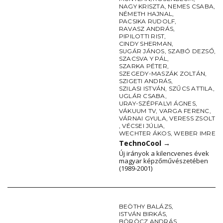
NAGY KRISZTA
,
NEMES CSABA
,
NÉMETH HAJNAL
,
PACSIKA RUDOLF
,
RAVASZ ANDRÁS
,
PIPILOTTI RIST
,
CINDY SHERMAN
,
SUGÁR JÁNOS
,
SZABÓ DEZSŐ
,
SZACSVA Y PÁL
,
SZARKA PÉTER
,
SZEGEDY-MASZÁK ZOLTÁN
,
SZIGETI ANDRÁS
,
SZILASI ISTVÁN
,
SZŰCS ATTILA
,
UGLÁR CSABA
,
URAY-SZÉPFALVI ÁGNES
,
VÁKUUM TV
,
VARGA FERENC
,
VÁRNAI GYULA
,
VERESS ZSOLT
,
VÉCSEI JÚLIA
,
WECHTER ÁKOS
,
WEBER IMRE
TechnoCool
→
Új irányok a kilencvenes évek
magyar képzőművészetében
(1989-2001)
BEÖTHY BALÁZS
,
ISTVÁN BIRKÁS
,
BÖRÖCZ ANDRÁS
,