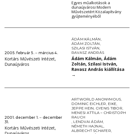
Egyes műalkotások a
dunaújvárosi Modern
Művészetért Közalapítvány
gyűjteményéből
ÁDÁM KÁLMÁN
,
ÁDÁM ZOLTÁN
,
SZILASI ISTVÁN
,
RAVASZ ANDRÁS
2005. február 5. ‒ március 4.
Ádám Kálmán, Ádám
Kortárs Művészeti Intézet,
Zoltán, Szilasi István,
Dunaújváros
Ravasz András kiállítása
→
ARTWORLD ANONYMOUS
,
DOMINIC EICHLER
,
EIKE
,
JEPPE HEIN
,
GYENIS TIBOR
,
MENESI ATTILA – CHRISTOPH
RAUCH
2001. december 1. ‒ december
,
LENDVAI ÁDÁM
,
31.
NÉMETH HAJNAL
,
Kortárs Művészeti Intézet,
ALBRECHT SCHAFER
,
Dunaújváros