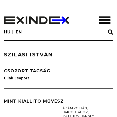
Skip
to
main
TOGGL
content
HU
EN
SZILASI ISTVÁN
CSOPORT TAGSÁG
Újlak Csoport
MINT KIÁLLÍTÓ MŰVÉSZ
ÁDÁM ZOLTÁN
,
BAKOS GÁBOR
,
MATTHEW BARNEY
,