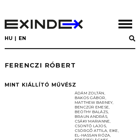
Skip
to
main
TOGGL
content
HU
EN
FERENCZI RÓBERT
MINT KIÁLLÍTÓ MŰVÉSZ
ÁDÁM ZOLTÁN
,
BAKOS GÁBOR
,
MATTHEW BARNEY
,
BENCZÚR EMESE
,
BEÖTHY BALÁZS
,
BRAUN ANDRÁS
,
CSÁKY MARIANNE
,
CSONTÓ LAJOS
,
CSÖRGŐ ATTILA
,
EIKE
,
EL-HASSAN RÓZA
,
EPERJESI ÁGNES
,