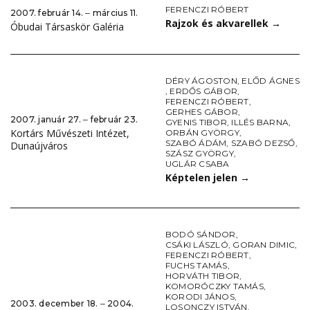
FERENCZI RÓBERT
2007. február 14. ‒ március 11.
Rajzok és akvarellek
→
Óbudai Társaskör Galéria
DÉRY ÁGOSTON
,
ELŐD ÁGNES
,
ERDŐS GÁBOR
,
FERENCZI RÓBERT
,
GERHES GÁBOR
,
2007. január 27. ‒ február 23.
GYENIS TIBOR
,
ILLÉS BARNA
,
Kortárs Művészeti Intézet,
ORBÁN GYÖRGY
,
SZABÓ ÁDÁM
,
SZABÓ DEZSŐ
,
Dunaújváros
SZÁSZ GYÖRGY
,
UGLÁR CSABA
Képtelen jelen
→
BODÓ SÁNDOR
,
CSÁKI LÁSZLÓ
,
GORAN DIMIC
,
FERENCZI RÓBERT
,
FUCHS TAMÁS
,
HORVÁTH TIBOR
,
KOMORÓCZKY TAMÁS
,
KORODI JÁNOS
,
2003. december 18. ‒ 2004.
LOSONCZY ISTVÁN
,