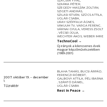
SZACSVA Y PÁL
,
SZARKA PÉTER
,
SZEGEDY-MASZÁK ZOLTÁN
,
SZIGETI ANDRÁS
,
SZILASI ISTVÁN
,
SZŰCS ATTILA
,
UGLÁR CSABA
,
URAY-SZÉPFALVI ÁGNES
,
VÁKUUM TV
,
VARGA FERENC
,
VÁRNAI GYULA
,
VERESS ZSOLT
,
VÉCSEI JÚLIA
,
WECHTER ÁKOS
,
WEBER IMRE
TechnoCool
→
Új irányok a kilencvenes évek
magyar képzőművészetében
(1989-2001)
BLAHA TAMÁS
,
BUCSI ÁRPÁD
,
FERENCZI RÓBERT
,
2007. október 19. ‒ december
GALBOVY ATTILA
,
PÉLI BARNA
1.
,
SZÁNTÓ DÁNIEL
,
Tűzraktér
UGLÁR CSABA
Rest In Peace
→