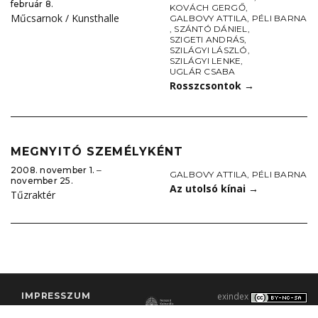
február 8.
KOVÁCH GERGŐ
,
Műcsarnok / Kunsthalle
GALBOVY ATTILA
,
PÉLI BARNA
,
SZÁNTÓ DÁNIEL
,
SZIGETI ANDRÁS
,
SZILÁGYI LÁSZLÓ
,
SZILÁGYI LENKE
,
UGLÁR CSABA
Rosszcsontok
→
MEGNYITÓ SZEMÉLYKÉNT
2008. november 1. ‒
GALBOVY ATTILA
,
PÉLI BARNA
november 25.
Az utolsó kínai
→
Tűzraktér
IMPRESSZUM
exindex
KONTAKT
2000–2026 |
C3