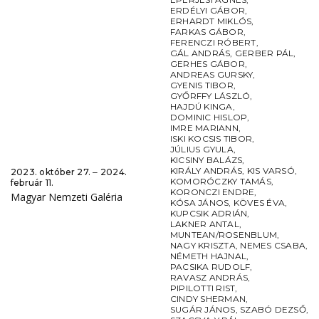
ERDÉLYI GÁBOR
,
ERHARDT MIKLÓS
,
FARKAS GÁBOR
,
FERENCZI RÓBERT
,
GÁL ANDRÁS
,
GERBER PÁL
,
GERHES GÁBOR
,
ANDREAS GURSKY
,
GYENIS TIBOR
,
GYŐRFFY LÁSZLÓ
,
HAJDÚ KINGA
,
DOMINIC HISLOP
,
IMRE MARIANN
,
ISKI KOCSIS TIBOR
,
JÚLIUS GYULA
,
KICSINY BALÁZS
,
KIRÁLY ANDRÁS
,
KIS VARSÓ
,
2023. október 27. ‒ 2024.
KOMORÓCZKY TAMÁS
,
február 11.
KORONCZI ENDRE
,
Magyar Nemzeti Galéria
KÓSA JÁNOS
,
KÖVES ÉVA
,
KUPCSIK ADRIÁN
,
LAKNER ANTAL
,
MUNTEAN/ROSENBLUM
,
NAGY KRISZTA
,
NEMES CSABA
,
NÉMETH HAJNAL
,
PACSIKA RUDOLF
,
RAVASZ ANDRÁS
,
PIPILOTTI RIST
,
CINDY SHERMAN
,
SUGÁR JÁNOS
,
SZABÓ DEZSŐ
,