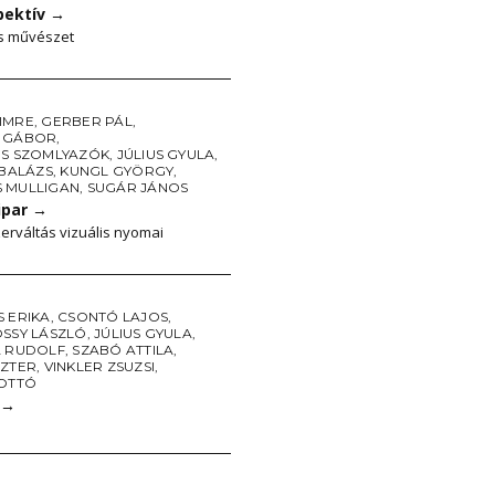
pektív
→
s művészet
IMRE
,
GERBER PÁL
,
 GÁBOR
,
ES SZOMLYAZÓK
,
JÚLIUS GYULA
,
 BALÁZS
,
KUNGL GYÖRGY
,
 MULLIGAN
,
SUGÁR JÁNOS
ipar
→
erváltás vizuális nyomai
 ERIKA
,
CSONTÓ LAJOS
,
OSSY LÁSZLÓ
,
JÚLIUS GYULA
,
A RUDOLF
,
SZABÓ ATTILA
,
SZTER
,
VINKLER ZSUZSI
,
 OTTÓ
→