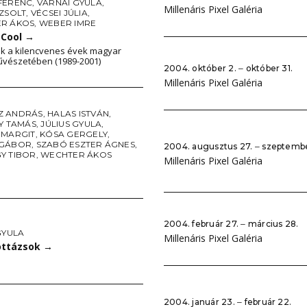
FERENC
,
VÁRNAI GYULA
,
Millenáris Pixel Galéria
 ZSOLT
,
VÉCSEI JÚLIA
,
R ÁKOS
,
WEBER IMRE
Cool
→
ok a kilencvenes évek magyar
vészetében (1989-2001)
2004. október 2. ‒ október 31.
Millenáris Pixel Galéria
Z ANDRÁS
,
HALAS ISTVÁN
,
Y TAMÁS
,
JÚLIUS GYULA
,
 MARGIT
,
KÓSA GERGELY
,
 GÁBOR
,
SZABÓ ESZTER ÁGNES
,
2004. augusztus 27. ‒ szeptembe
Y TIBOR
,
WECHTER ÁKOS
Millenáris Pixel Galéria
2004. február 27. ‒ március 28.
GYULA
Millenáris Pixel Galéria
ottázsok
→
2004. január 23. ‒ február 22.