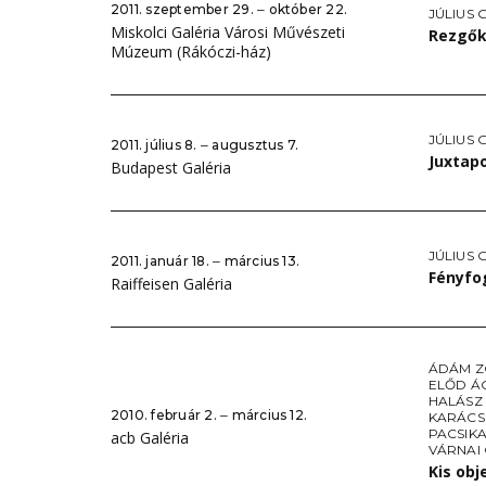
2011. szeptember 29. ‒ október 22.
JÚLIUS 
Miskolci Galéria Városi Művészeti
Rezgő
Múzeum (Rákóczi-ház)
JÚLIUS 
2011. július 8. ‒ augusztus 7.
Juxtap
Budapest Galéria
JÚLIUS 
2011. január 18. ‒ március 13.
Fényfo
Raiffeisen Galéria
ÁDÁM Z
ELŐD Á
HALÁSZ
2010. február 2. ‒ március 12.
KARÁCS
PACSIK
acb Galéria
VÁRNAI
Kis ob