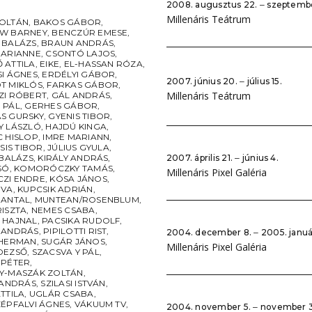
2008. augusztus 22. ‒ szeptemb
Millenáris Teátrum
OLTÁN
,
BAKOS GÁBOR
,
W BARNEY
,
BENCZÚR EMESE
,
 BALÁZS
,
BRAUN ANDRÁS
,
MARIANNE
,
CSONTÓ LAJOS
,
 ATTILA
,
EIKE
,
EL-HASSAN RÓZA
,
SI ÁGNES
,
ERDÉLYI GÁBOR
,
2007. június 20. ‒ július 15.
T MIKLÓS
,
FARKAS GÁBOR
,
Millenáris Teátrum
ZI RÓBERT
,
GÁL ANDRÁS
,
 PÁL
,
GERHES GÁBOR
,
S GURSKY
,
GYENIS TIBOR
,
Y LÁSZLÓ
,
HAJDÚ KINGA
,
C HISLOP
,
IMRE MARIANN
,
CSIS TIBOR
,
JÚLIUS GYULA
,
 BALÁZS
,
KIRÁLY ANDRÁS
,
2007. április 21. ‒ június 4.
SÓ
,
KOMORÓCZKY TAMÁS
,
Millenáris Pixel Galéria
ZI ENDRE
,
KÓSA JÁNOS
,
ÉVA
,
KUPCSIK ADRIÁN
,
 ANTAL
,
MUNTEAN/ROSENBLUM
,
RISZTA
,
NEMES CSABA
,
 HAJNAL
,
PACSIKA RUDOLF
,
 ANDRÁS
,
PIPILOTTI RIST
,
2004. december 8. ‒ 2005. januá
SHERMAN
,
SUGÁR JÁNOS
,
Millenáris Pixel Galéria
DEZSŐ
,
SZACSVA Y PÁL
,
 PÉTER
,
Y-MASZÁK ZOLTÁN
,
 ANDRÁS
,
SZILASI ISTVÁN
,
TTILA
,
UGLÁR CSABA
,
ZÉPFALVI ÁGNES
,
VÁKUUM TV
,
2004. november 5. ‒ november 