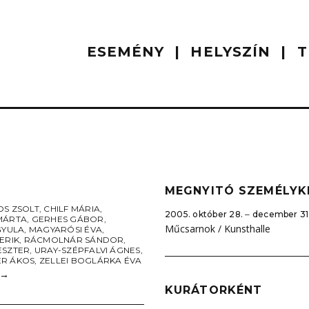
ESEMÉNY
HELYSZÍN
T
MEGNYITÓ SZEMÉLYK
OS ZSOLT
,
CHILF MÁRIA
,
2005. október 28. ‒ december 31
MÁRTA
,
GERHES GÁBOR
,
Műcsarnok / Kunsthalle
GYULA
,
MAGYARÓSI ÉVA
,
ERIK
,
RÁCMOLNÁR SÁNDOR
,
ESZTER
,
URAY-SZÉPFALVI ÁGNES
,
R ÁKOS
,
ZELLEI BOGLÁRKA ÉVA
→
KURÁTORKÉNT