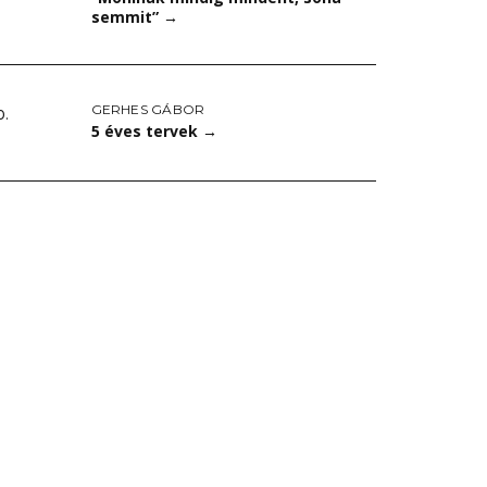
semmit”
→
GERHES GÁBOR
0.
5 éves tervek
→