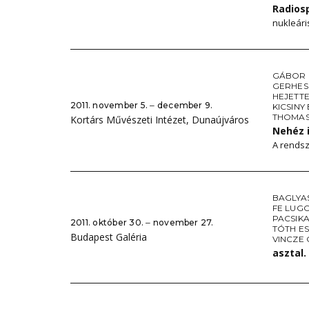
Radios
nukleári
GÁBOR 
GERHES
HEJETT
2011. november 5. ‒ december 9.
KICSINY
THOMAS
Kortárs Művészeti Intézet, Dunaújváros
Nehéz 
A rendsz
BAGLYAS
FE LUG
PACSIK
2011. október 30. ‒ november 27.
TÓTH E
Budapest Galéria
VINCZE
asztal.