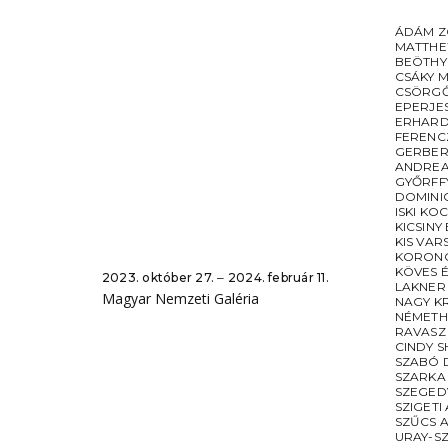
ÁDÁM Z
MATTHE
BEÖTHY
CSÁKY 
CSÖRGŐ
EPERJE
ERHARD
FERENC
GERBER
ANDREA
GYŐRFF
DOMINI
ISKI KO
KICSINY
KIS VAR
KORONC
KÖVES 
2023. október 27. ‒ 2024. február 11.
LAKNER
Magyar Nemzeti Galéria
NAGY K
NÉMETH
RAVASZ
CINDY 
SZABÓ 
SZARKA
SZEGED
SZIGETI
SZŰCS A
URAY-S