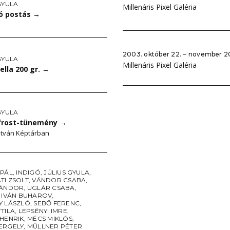
GYULA
Millenáris Pixel Galéria
ó postás
→
2003. október 22. ‒ november 2
GYULA
Millenáris Pixel Galéria
lla 200 gr.
→
GYULA
frost-tünemény
→
stván Képtárban
 PÁL
,
INDIGÓ
,
JÚLIUS GYULA
,
TI ZSOLT
,
VÁNDOR CSABA
,
SÁNDOR
,
UGLÁR CSABA
,
S IVÁN BUHAROV
,
Y LÁSZLÓ
,
SEBŐ FERENC
,
TILA
,
LEPSÉNYI IMRE
,
 HENRIK
,
MÉCS MIKLÓS
,
ERGELY
,
MÜLLNER PÉTER