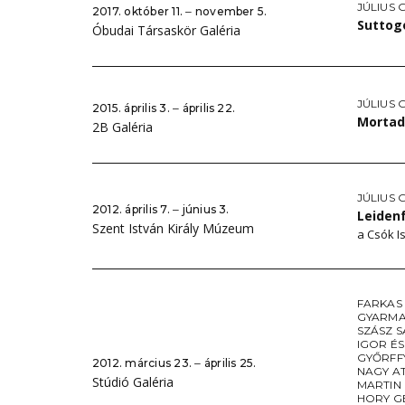
JÚLIUS 
2017. október 11. ‒ november 5.
Suttog
Óbudai Társaskör Galéria
JÚLIUS 
2015. április 3. ‒ április 22.
Mortade
2B Galéria
JÚLIUS 
2012. április 7. ‒ június 3.
Leiden
Szent István Király Múzeum
a Csók I
FARKAS
GYARMA
SZÁSZ 
IGOR É
GYŐRFF
2012. március 23. ‒ április 25.
NAGY AT
Stúdió Galéria
MARTIN
HORY G