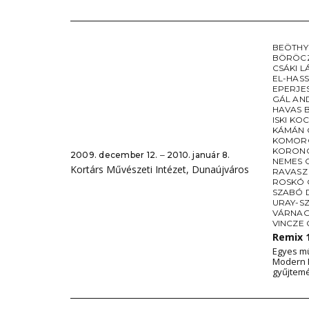
BEÖTHY
BÖRÖC
CSÁKI L
EL-HAS
EPERJE
GÁL AN
HAVAS 
ISKI KO
KÁMÁN 
KOMORÓ
KORONC
2009. december 12. ‒ 2010. január 8.
NEMES 
Kortárs Művészeti Intézet, Dunaújváros
RAVASZ
ROSKÓ
SZABÓ 
URAY-S
VÁRNAG
VINCZE
Remix 
Egyes mű
Modern 
gyűjtem