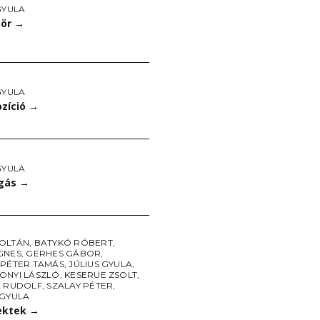
GYULA
kör
→
GYULA
ozíció
→
GYULA
gás
→
OLTÁN
,
BATYKÓ RÓBERT
,
GNES
,
GERHES GÁBOR
,
 PÉTER TAMÁS
,
JÚLIUS GYULA
,
ONYI LÁSZLÓ
,
KESERUE ZSOLT
,
A RUDOLF
,
SZALAY PÉTER
,
 GYULA
jektek
→