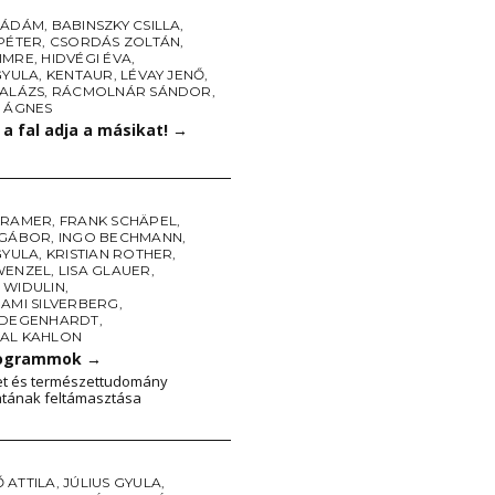
 ÁDÁM
,
BABINSZKY CSILLA
,
 PÉTER
,
CSORDÁS ZOLTÁN
,
IMRE
,
HIDVÉGI ÉVA
,
GYULA
,
KENTAUR
,
LÉVAY JENŐ
,
BALÁZS
,
RÁCMOLNÁR SÁNDOR
,
S ÁGNES
a fal adja a másikat!
→
KRAMER
,
FRANK SCHÄPEL
,
 GÁBOR
,
INGO BECHMANN
,
GYULA
,
KRISTIAN ROTHER
,
WENZEL
,
LISA GLAUER
,
 WIDULIN
,
 AMI SILVERBERG
,
 DEGENHARDT
,
AL KAHLON
logrammok
→
t és természettudomány
atának feltámasztása
 ATTILA
,
JÚLIUS GYULA
,