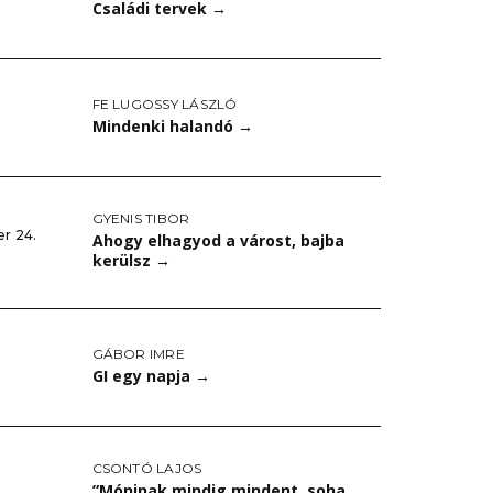
Családi tervek
→
FE LUGOSSY LÁSZLÓ
Mindenki halandó
→
GYENIS TIBOR
r 24.
Ahogy elhagyod a várost, bajba
kerülsz
→
GÁBOR IMRE
GI egy napja
→
CSONTÓ LAJOS
”Móninak mindig mindent, soha