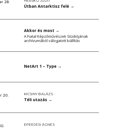
HERSKÓ JUDIT
er 28.
Útban Antarktisz felé
→
Akkor és most
→
A Fiatal Képzőművészek Stúdiójának
archívumából válogatott kiállítás
NetArt 1 – Type
→
KICSINY BALÁZS
r 20.
Téli utazás
→
EPERJESI ÁGNES
30.