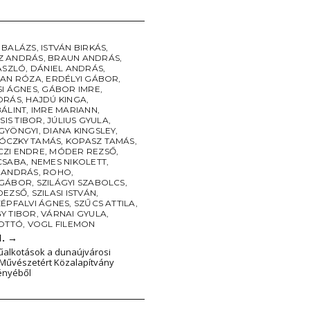
 BALÁZS
,
ISTVÁN BIRKÁS
,
Z ANDRÁS
,
BRAUN ANDRÁS
,
ÁSZLÓ
,
DÁNIEL ANDRÁS
,
SAN RÓZA
,
ERDÉLYI GÁBOR
,
SI ÁGNES
,
GÁBOR IMRE
,
DRÁS
,
HAJDÚ KINGA
,
BÁLINT
,
IMRE MARIANN
,
CSIS TIBOR
,
JÚLIUS GYULA
,
GYÖNGYI
,
DIANA KINGSLEY
,
CZKY TAMÁS
,
KOPASZ TAMÁS
,
ZI ENDRE
,
MÓDER REZSŐ
,
CSABA
,
NEMES NIKOLETT
,
 ANDRÁS
,
ROHO
,
 GÁBOR
,
SZILÁGYI SZABOLCS
,
DEZSŐ
,
SZILASI ISTVÁN
,
ZÉPFALVI ÁGNES
,
SZŰCS ATTILA
,
Y TIBOR
,
VÁRNAI GYULA
,
 OTTÓ
,
VOGL FILEMON
1.
→
alkotások a dunaújvárosi
Művészetért Közalapítvány
ényéből