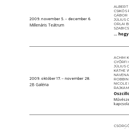
ALBERT
CSIKÓS
GÁBOR 
2009. november 5. ‒ december 6.
JÚLIUS 
ORLAI 
Millenáris Teátrum
SZABIC
… hogy 
ACHIM 
GYŐRFI
JÚLIUS 
KÄTHE 
NAVENA
2009. október 17. ‒ november 28.
ROBBIN
NICOLE
2B Galéria
RAJKAM
Oszcil
Művésze
kapcsol
CSÖRGŐ