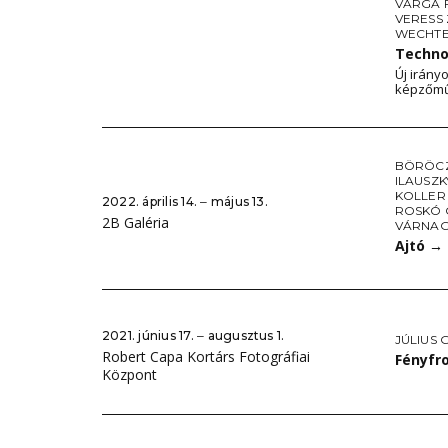
VARGA 
VERESS
WECHTE
Techno
Új irány
képzőmű
BÖRÖC
ILAUSZK
KOLLER
2022. április 14. ‒ május 13.
ROSKÓ
2B Galéria
VÁRNAG
Ajtó
→
2021. június 17. ‒ augusztus 1.
JÚLIUS 
Robert Capa Kortárs Fotográfiai
Fényfr
Központ