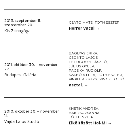
2013. szeptember 11. ‒
CSATÓ MÁTÉ
,
TÓTH ESZTER
szeptember 20.
Horror Vacui
→
Kis Zsinagóga
BAGLYAS ERIKA
,
CSONTÓ LAJOS
,
FE LUGOSSY LÁSZLÓ
,
2011. október 30. ‒ november
JÚLIUS GYULA
,
27.
PACSIKA RUDOLF
,
Budapest Galéria
SZABÓ ATTILA
,
TÓTH ESZTER
,
VINKLER ZSUZSI
,
VINCZE OTTÓ
asztal.
→
KNETIK ANDREA
,
2010. október 30. ‒ november
BAK ZSUZSANNA
,
14.
TÓTH ESZTER
Vajda Lajos Stúdió
Elköltözött Hol-Mi
→