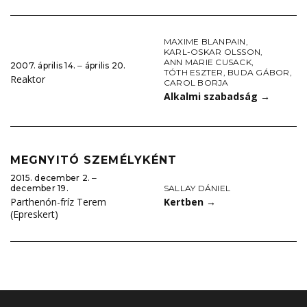
MAXIME BLANPAIN
,
KARL-OSKAR OLSSON
,
ANN MARIE CUSACK
,
2007. április 14. ‒ április 20.
TÓTH ESZTER
,
BUDA GÁBOR
,
Reaktor
CAROL BORJA
Alkalmi szabadság
→
MEGNYITÓ SZEMÉLYKÉNT
2015. december 2. ‒
SALLAY DÁNIEL
december 19.
Kertben
→
Parthenón-fríz Terem
(Epreskert)