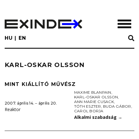
Skip
to
main
TOGGL
content
HU
EN
KARL-OSKAR OLSSON
MINT KIÁLLÍTÓ MŰVÉSZ
MAXIME BLANPAIN
,
KARL-OSKAR OLSSON
,
ANN MARIE CUSACK
,
2007. április 14. ‒ április 20.
TÓTH ESZTER
,
BUDA GÁBOR
,
Reaktor
CAROL BORJA
Alkalmi szabadság
→