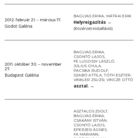
BAGLYAS ERIKA
,
MÁTRAI ERIK
2012. február 21. ‒ március 17.
Helyreigazítás
→
Godot Galéria
(Közérzet installáció)
BAGLYAS ERIKA
,
CSONTÓ LAJOS
,
FE LUGOSSY LÁSZLÓ
,
2011. október 30. ‒ november
JÚLIUS GYULA
,
27.
PACSIKA RUDOLF
,
Budapest Galéria
SZABÓ ATTILA
,
TÓTH ESZTER
,
VINKLER ZSUZSI
,
VINCZE OTTÓ
asztal.
→
ASZTALOS ZSOLT
,
BAGLYAS ERIKA
,
CSÁKÁNY ISTVÁN
,
CSONTÓ LAJOS
,
EPERJESI ÁGNES
,
FA MARIANN
,