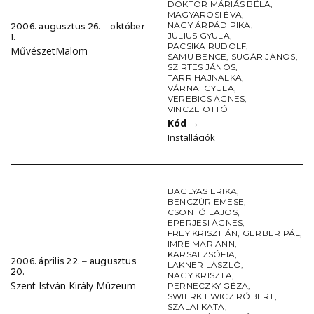
DOKTOR MÁRIÁS BÉLA
,
MAGYARÓSI ÉVA
,
NAGY ÁRPÁD PIKA
,
2006. augusztus 26. ‒ október
JÚLIUS GYULA
,
1.
PACSIKA RUDOLF
,
MűvészetMalom
SAMU BENCE
,
SUGÁR JÁNOS
,
SZIRTES JÁNOS
,
TARR HAJNALKA
,
VÁRNAI GYULA
,
VEREBICS ÁGNES
,
VINCZE OTTÓ
Kód
→
Installációk
BAGLYAS ERIKA
,
BENCZÚR EMESE
,
CSONTÓ LAJOS
,
EPERJESI ÁGNES
,
FREY KRISZTIÁN
,
GERBER PÁL
,
IMRE MARIANN
,
KARSAI ZSÓFIA
,
2006. április 22. ‒ augusztus
LAKNER LÁSZLÓ
,
20.
NAGY KRISZTA
,
Szent István Király Múzeum
PERNECZKY GÉZA
,
SWIERKIEWICZ RÓBERT
,
SZALAI KATA
,