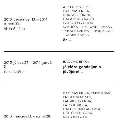
ASZTALOS ZSOLT
,
BAGLYAS ERIKA
,
BORSOS LŐRINC
,
GALAMBOS ÁRON
,
2013. december 13. ‒ 2014.
ISKI KOCSIS TIBOR
,
január 25.
SZABÓ ATTILA
,
SZVET TAMÁS
,
Viltin Galéria
TAKÁCS SZILVIA
,
TIBOR ZSOLT
,
TRANKER KATA
öt
→
BAGLYAS ERIKA
2013. június 27. ‒ 2014. január
Jó előre gondoljon a
5.
jövőjére!
→
Park Galéria
BAGLYAS ERIKA
,
EMBER SÁRI
,
EPERJESI ÁGNES
,
FABRICIUS ANNA
,
FÁTYOL VIOLA
,
GÁLDI VINKÓ ANDREA
,
GŐBÖLYÖS LUCA
,
2013. március 13. ‒ április 28.
NAGY KRISZTA
,