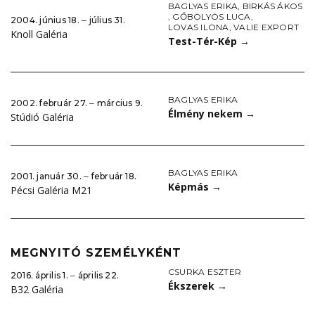
BAGLYAS ERIKA
,
BIRKÁS ÁKOS
,
GŐBÖLYÖS LUCA
,
2004. június 18. ‒ július 31.
LOVAS ILONA
,
VALIE EXPORT
Knoll Galéria
Test-Tér-Kép
→
BAGLYAS ERIKA
2002. február 27. ‒ március 9.
Élmény nekem
→
Stúdió Galéria
BAGLYAS ERIKA
2001. január 30. ‒ február 18.
Képmás
→
Pécsi Galéria M21
MEGNYITÓ SZEMÉLYKÉNT
CSURKA ESZTER
2016. április 1. ‒ április 22.
Ékszerek
→
B32 Galéria