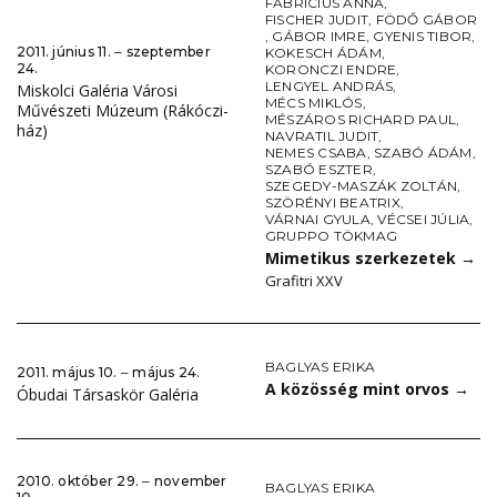
FABRICIUS ANNA
,
FISCHER JUDIT
,
FÖDŐ GÁBOR
,
GÁBOR IMRE
,
GYENIS TIBOR
,
2011. június 11. ‒ szeptember
KOKESCH ÁDÁM
,
24.
KORONCZI ENDRE
,
LENGYEL ANDRÁS
,
Miskolci Galéria Városi
MÉCS MIKLÓS
,
Művészeti Múzeum (Rákóczi-
MÉSZÁROS RICHARD PAUL
,
ház)
NAVRATIL JUDIT
,
NEMES CSABA
,
SZABÓ ÁDÁM
,
SZABÓ ESZTER
,
SZEGEDY-MASZÁK ZOLTÁN
,
SZÖRÉNYI BEATRIX
,
VÁRNAI GYULA
,
VÉCSEI JÚLIA
,
GRUPPO TÖKMAG
Mimetikus szerkezetek
→
Grafitri XXV
BAGLYAS ERIKA
2011. május 10. ‒ május 24.
A közösség mint orvos
→
Óbudai Társaskör Galéria
2010. október 29. ‒ november
BAGLYAS ERIKA