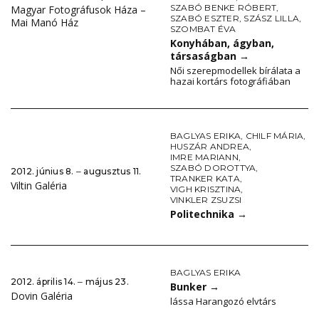
SZABÓ BENKE RÓBERT
,
Magyar Fotográfusok Háza –
SZABÓ ESZTER
,
SZÁSZ LILLA
,
Mai Manó Ház
SZOMBAT ÉVA
Konyhában, ágyban,
társaságban
→
Női szerepmodellek bírálata a
hazai kortárs fotográfiában
BAGLYAS ERIKA
,
CHILF MÁRIA
,
HUSZÁR ANDREA
,
IMRE MARIANN
,
SZABÓ DOROTTYA
,
2012. június 8. ‒ augusztus 11.
TRANKER KATA
,
Viltin Galéria
VIGH KRISZTINA
,
VINKLER ZSUZSI
Politechnika
→
BAGLYAS ERIKA
2012. április 14. ‒ május 23.
Bunker
→
Dovin Galéria
lássa Harangozó elvtárs