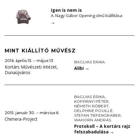
Igen is nem is
A. Nagy Gábor Opening című kiállítása
→
MINT KIÁLLÍTÓ MŰVÉSZ
2016. április 15. ‒ május 13.
BAGLYAS ERIKA
Kortárs Művészeti Intézet,
Alibi
→
Dunaújváros
BAGLYAS ERIKA
,
KOPPÁNYI PÉTER
,
NÉMETH RÓBERT
,
DELPHINE POUILLÉ
,
2015. január 30. ‒ március 6.
STEFAN TIEFENGRABER
,
Chimera-Project
WAHORN ANDRÁS
Protokoll – A kortárs rajz
felszabadulása
→