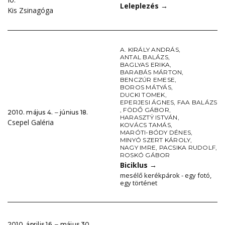
10.
Leleplezés
→
Kis Zsinagóga
A. KIRÁLY ANDRÁS
,
ANTAL BALÁZS
,
BAGLYAS ERIKA
,
BARABÁS MÁRTON
,
BENCZÚR EMESE
,
BOROS MÁTYÁS
,
DUCKI TOMEK
,
EPERJESI ÁGNES
,
FAA BALÁZS
,
FÖDŐ GÁBOR
,
2010. május 4. ‒ június 18.
HARASZTŸ ISTVÁN
,
Csepel Galéria
KOVÁCS TAMÁS
,
MARÓTI-BÓDY DÉNES
,
MINYÓ SZERT KÁROLY
,
NAGY IMRE
,
PACSIKA RUDOLF
,
ROSKÓ GÁBOR
Biciklus
→
mesélő kerékpárok - egy fotó,
egy történet
2010. április 16. ‒ május 30.