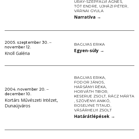
URAY-SZÉPFALVI ÁGNES
,
TÓT ENDRE
,
UJHÁZI PÉTER
,
VÁRNAI GYULA
Narratíva
→
2005. szeptember 30. ‒
BAGLYAS ERIKA
november 12.
Egyen-súly
→
Knoll Galéria
BAGLYAS ERIKA
,
FODOR JÁNOS
,
HARSÁNYI RÉKA
,
2004. november 20. ‒
HORVÁTH TIBOR
,
december 10.
KESERUE ZSOLT
,
RÁCZ MÁRTA
Kortárs Művészeti Intézet,
,
SZÖVÉNYI ANIKÓ
,
Dunaújváros
ROSELYNE TITAUD
,
VÁSÁRHELYI ZSOLT
Határátlépések
→