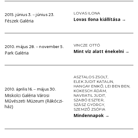
LOVAS ILONA
2015. június 3. ‒ június 23.
Lovas Ilona kiállítása
→
Fészek Galéria
VINCZE OTTÓ
2010. május 28. ‒ november 5.
Mint víz alatt énekelni
→
Park Galéria
ASZTALOS ZSOLT
,
ELEK JUDIT KATALIN
,
HANGAY ENIKŐ
,
LEI BEN BEN
,
2010. április 16. ‒ május 30.
KOKESCH ÁDÁM
,
Miskolci Galéria Városi
NAVRATIL JUDIT
,
SZABÓ ESZTER
,
Művészeti Múzeum (Rákóczi-
SZÁSZ GYÖRGY
,
ház)
SZEMZŐ ZSÓFIA
Mindennapok
→