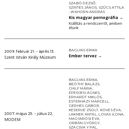
SZABÓ DEZSŐ
,
SZIRTES JÁNOS
,
SZŰCS ATTILA
,
WAHORN ANDRÁS
Kis magyar pornográfia
→
Kiállítás a rendszerről, amiben
élünk
BAGLYAS ERIKA
2009. február 21. ‒ április 13.
Ember tervez
→
Szent István Király Múzeum
BAGLYAS ERIKA
,
BEÖTHY BALÁZS
,
CHILF MÁRIA
,
EPERJESI ÁGNES
,
ERHARDT MIKLÓS
,
ESTERHÁZY MARCELL
,
GERHES GÁBOR
,
KESERUE ZSOLT
,
KÖVES ÉVA
,
2007. május 25. ‒ július 22.
LAKNER ANTAL
,
LOVAS ILONA
,
MAGYARÓSI ÉVA
,
MODEM
ORBÁN GYÖRGY
,
SZACSVA Y PÁL
,