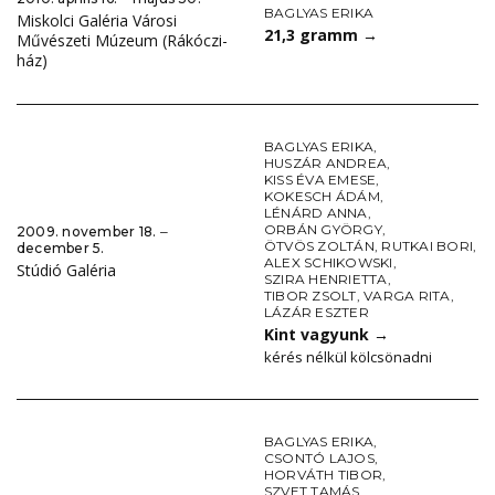
BAGLYAS ERIKA
Miskolci Galéria Városi
21,3 gramm
→
Művészeti Múzeum (Rákóczi-
ház)
BAGLYAS ERIKA
,
HUSZÁR ANDREA
,
KISS ÉVA EMESE
,
KOKESCH ÁDÁM
,
LÉNÁRD ANNA
,
ORBÁN GYÖRGY
,
2009. november 18. ‒
ÖTVÖS ZOLTÁN
,
RUTKAI BORI
,
december 5.
ALEX SCHIKOWSKI
,
Stúdió Galéria
SZIRA HENRIETTA
,
TIBOR ZSOLT
,
VARGA RITA
,
LÁZÁR ESZTER
Kint vagyunk
→
kérés nélkül kölcsönadni
BAGLYAS ERIKA
,
CSONTÓ LAJOS
,
HORVÁTH TIBOR
,
SZVET TAMÁS
,