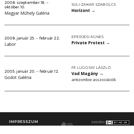
2008. szeptember 18. ‒
SÜLI-ZAKAR SZABOLCS
október 10.
Horizont
→
Magyar Műhely Galéria
EPERJESI ÁGNES
2008. január 25. ‒ február 22.
Private Protest
→
Labor
FE LUGOSSY LÁSZLÓ
2005. január 20. ‒ február 12.
Vad Magány
→
Godot Galéria
antizombie asszociációk
IMPRESSZUM
exindex
KONTAKT
2000–2026 |
C3