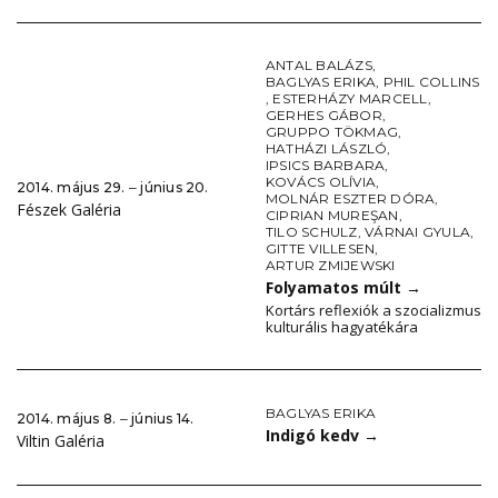
ANTAL BALÁZS
,
BAGLYAS ERIKA
,
PHIL COLLINS
,
ESTERHÁZY MARCELL
,
GERHES GÁBOR
,
GRUPPO TÖKMAG
,
HATHÁZI LÁSZLÓ
,
IPSICS BARBARA
,
KOVÁCS OLÍVIA
,
2014. május 29. ‒ június 20.
MOLNÁR ESZTER DÓRA
,
Fészek Galéria
CIPRIAN MUREŞAN
,
TILO SCHULZ
,
VÁRNAI GYULA
,
GITTE VILLESEN
,
ARTUR ZMIJEWSKI
Folyamatos múlt
→
Kortárs reflexiók a szocializmus
kulturális hagyatékára
BAGLYAS ERIKA
2014. május 8. ‒ június 14.
Indigó kedv
→
Viltin Galéria