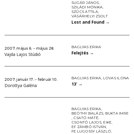
SUGÁR JÁNOS
,
SZILÁDI MÓNIKA
,
SZŰCS ATTILA
,
VÁSÁRHELYI ZSOLT
Lost and Found
→
BAGLYAS ERIKA
2007. május 6. ‒ május 28.
Felejtés
→
Vajda Lajos Stúdió
BAGLYAS ERIKA
,
LOVAS ILONA
2007. január 17. ‒ február 10.
13’
→
Dorottya Galéria
BAGLYAS ERIKA
,
BEÖTHY BALÁZS
,
BUKTA IMRE
,
CSATÓ MÁTÉ
,
CSONTÓ LAJOS
,
EIKE
,
EF ZÁMBÓ ISTVÁN
,
FE LUGOSSY LÁSZLÓ
,