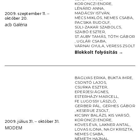
KORONCZI ENDRE
,
LÉNÁRD ANNA
,
MADÁCSY ISTVÁN
,
2009. szeptember 11. ‒
MÉCS MIKLÓS
,
NEMES CSABA
,
október 20.
PACSIKA RUDOLF
,
acb Galéria
SÜLI-ZAKAR SZABOLCS
,
SZABÓ ESZTER
,
ST.AUBY TAMÁS
,
TÓTH GÁBOR
,
UGLÁR CSABA
,
VÁRNAI GYULA
,
VERESS ZSOLT
Blokkolt folyósítás
→
BAGLYAS ERIKA
,
BUKTA IMRE
,
CSONTÓ LAJOS
,
CSURKA ESZTER
,
EPERJESI ÁGNES
,
ESTERHÁZY MARCELL
,
FE LUGOSSY LÁSZLÓ
,
GERBER PÁL
,
GERHES GÁBOR
,
KESERUE ZSOLT
,
KICSINY BALÁZS
,
KIS VARSÓ
,
KORONCZI ENDRE
,
2009. július 31. ‒ október 31.
KÖVES ÉVA
,
LAKNER ANTAL
,
MODEM
LOVAS ILONA
,
NAGY KRISZTA
,
NEMES CSABA
,
NÉMETH HAJNAL
,