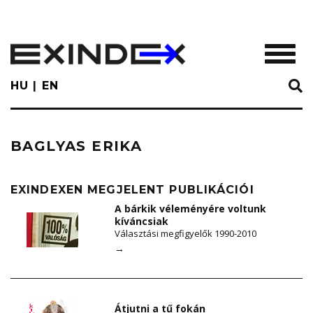
Skip
to
main
TOGGL
content
HU
EN
BAGLYAS ERIKA
EXINDEXEN MEGJELENT PUBLIKÁCIÓI
A bárkik véleményére voltunk
kíváncsiak
Választási megfigyelők 1990-2010
→
Átjutni a tű fokán