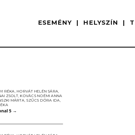
ESEMÉNY
HELYSZÍN
T
YI RÉKA
,
HORVÁT HELÉN SÁRA
,
AI ZSOLT
,
KOVÁCS NOÉMI ANNA
NSZKI MÁRTA
,
SZŰCS DÓRA IDA
,
RÉKA
onal 5
→