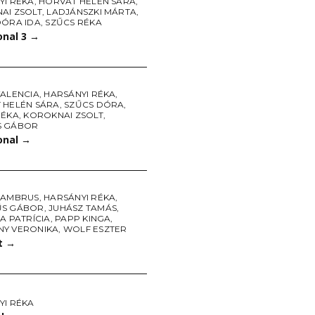
YI RÉKA
,
HORVÁT HELÉN SÁRA
,
AI ZSOLT
,
LADJÁNSZKI MÁRTA
,
DÓRA IDA
,
SZŰCS RÉKA
onal 3
→
VALENCIA
,
HARSÁNYI RÉKA
,
 HELÉN SÁRA
,
SZŰCS DÓRA
,
RÉKA
,
KOROKNAI ZSOLT
,
S GÁBOR
onal
→
 AMBRUS
,
HARSÁNYI RÉKA
,
ŰS GÁBOR
,
JUHÁSZ TAMÁS
,
A PATRÍCIA
,
PAPP KINGA
,
Y VERONIKA
,
WOLF ESZTER
t
→
YI RÉKA