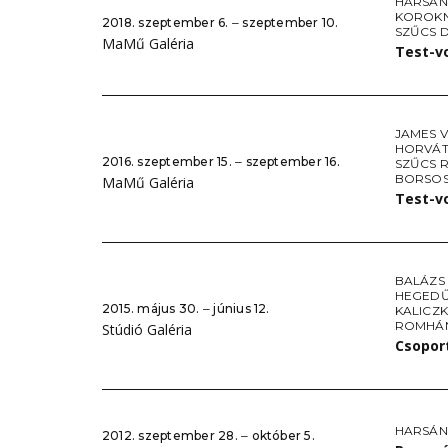
HARSÁN
KOROKN
2018. szeptember 6. ‒ szeptember 10.
SZŰCS 
MaMű Galéria
Test-v
JAMES 
HORVÁT
2016. szeptember 15. ‒ szeptember 16.
SZŰCS 
BORSO
MaMű Galéria
Test-v
BALÁZS
HEGED
2015. május 30. ‒ június 12.
KALICZK
ROMHÁN
Stúdió Galéria
Csopor
HARSÁN
2012. szeptember 28. ‒ október 5.