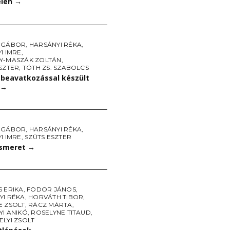
élen
→
 GÁBOR
,
HARSÁNYI RÉKA
,
I IMRE
,
Y-MASZÁK ZOLTÁN
,
SZTER
,
TÓTH ZS. SZABOLCS
 beavatkozással készült
→
 GÁBOR
,
HARSÁNYI RÉKA
,
I IMRE
,
SZÜTS ESZTER
smeret
→
 ERIKA
,
FODOR JÁNOS
,
YI RÉKA
,
HORVÁTH TIBOR
,
E ZSOLT
,
RÁCZ MÁRTA
,
YI ANIKÓ
,
ROSELYNE TITAUD
,
LYI ZSOLT