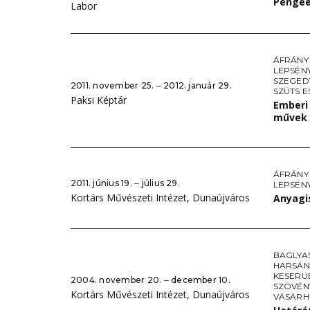
Penge
Labor
ÁFRÁNY
LEPSÉNY
SZEGED
2011. november 25. ‒ 2012. január 29.
SZÜTS E
Paksi Képtár
Emberi
művek
ÁFRÁNY
2011. június 19. ‒ július 29.
LEPSÉNY
Kortárs Művészeti Intézet, Dunaújváros
Anyagi
BAGLYAS
HARSÁN
KESERU
2004. november 20. ‒ december 10.
SZÖVÉN
Kortárs Művészeti Intézet, Dunaújváros
VÁSÁRHE