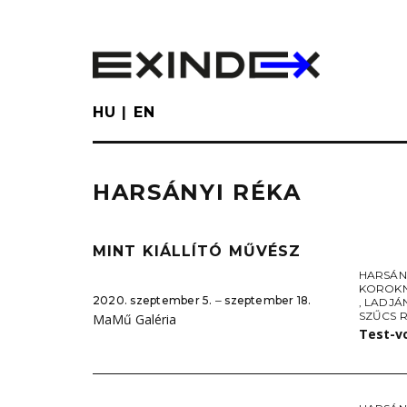
Skip
to
main
content
HU
EN
HARSÁNYI RÉKA
MINT KIÁLLÍTÓ MŰVÉSZ
HARSÁN
KOROKN
2020. szeptember 5. ‒ szeptember 18.
,
LADJÁ
SZŰCS 
MaMű Galéria
Test-v