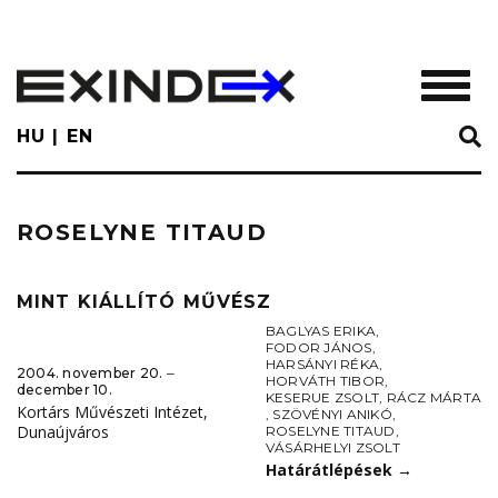
Skip
to
main
TOGGL
content
HU
EN
ROSELYNE TITAUD
MINT KIÁLLÍTÓ MŰVÉSZ
BAGLYAS ERIKA
,
FODOR JÁNOS
,
HARSÁNYI RÉKA
,
2004. november 20. ‒
HORVÁTH TIBOR
,
december 10.
KESERUE ZSOLT
,
RÁCZ MÁRTA
Kortárs Művészeti Intézet,
,
SZÖVÉNYI ANIKÓ
,
Dunaújváros
ROSELYNE TITAUD
,
VÁSÁRHELYI ZSOLT
Határátlépések
→