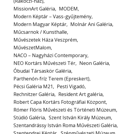
(Rákóczi-ház)
MissionArt Galéria
MODEM
Modern Képtár – Vass-gyűjtemény
Modern Magyar Képtár
Molnár Ani Galéria
Műcsarnok / Kunsthalle
Művészetek Háza Veszprém
MűvészetMalom
NACO – Nagyházi Contemporary
NEO Kortárs Művészeti Tér
Neon Galéria
Óbudai Társaskör Galéria
Parthenón-fríz Terem (Epreskert)
Pécsi Galéria M21
Pesti Vigadó
Rechnitzer Galéria
Resident Art galéria
Robert Capa Kortárs Fotográfiai Központ
Rómer Flóris Művészeti és Történeti Múzeum
Stúdió Galéria
Szent István Király Múzeum
Szentandrássy István Roma Művészeti Galéria
Szentendrei Képtár
Szépművészeti Múzeum