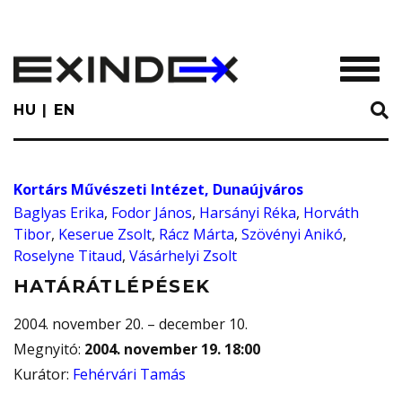
Skip
to
main
TOGGL
content
HU
EN
Kortárs Művészeti Intézet, Dunaújváros
Baglyas Erika
,
Fodor János
,
Harsányi Réka
,
Horváth
Tibor
,
Keserue Zsolt
,
Rácz Márta
,
Szövényi Anikó
,
Roselyne Titaud
,
Vásárhelyi Zsolt
HATÁRÁTLÉPÉSEK
2004. november 20. – december 10.
Megnyitó
:
2004. november 19. 18:00
Kurátor
:
Fehérvári Tamás