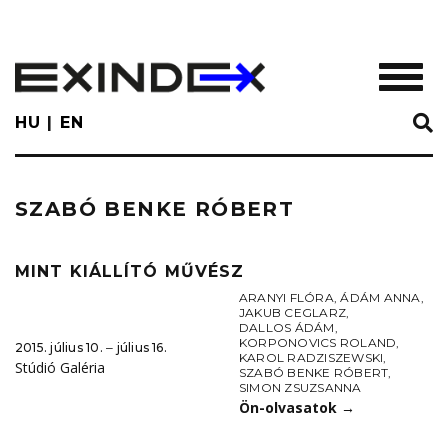
Skip
to
main
TOGGL
content
HU
EN
SZABÓ BENKE RÓBERT
MINT KIÁLLÍTÓ MŰVÉSZ
ARANYI FLÓRA
,
ÁDÁM ANNA
,
JAKUB CEGLARZ
,
DALLOS ÁDÁM
,
KORPONOVICS ROLAND
,
2015. július 10. ‒ július 16.
KAROL RADZISZEWSKI
,
Stúdió Galéria
SZABÓ BENKE RÓBERT
,
SIMON ZSUZSANNA
Ön-olvasatok
→