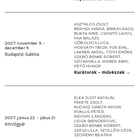
ASZTALOS ZSOLT
,
BERHIDI MÁRIA
,
BIRKÁS ÁKOS
,
BUKTA IMRE
,
CSONTÓ LAJOS
,
FAA BALÁZS
,
GŐBÖLYÖS LUCA
,
2007. november 9. ‒
HORVÁTH TIBOR
,
FÜR EMIL
,
december 9.
LAKNER ANTAL
,
TÓTH EMŐKE
,
Budapest Galéria
SZABÓ BENKE RÓBERT
,
SZÍJ KAMILLA
,
WEBER IMRE
,
PETŐ HUNOR
Kurátorok – művészek
→
ELEK JUDIT KATALIN
,
FEKETE ZSOLT
,
KUDÁSZ GÁBOR ARION
,
PUKLUS PÉTER
,
RIDOVICS ANDRÁS
,
2007. június 22. ‒ július 21.
LIDIJA SKENDEROVIC
,
Körzőgyár
SZABÓ BENKE RÓBERT
,
SZÁSZ LILLA
,
SZÖLLŐSI GÉZA
,
SZÖRÉNYI BEATRIX