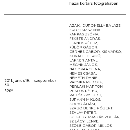
hazai kortárs fotográfiában
AZAKI
,
DURONELLY BALÁZS
,
ERDEI KRISZTINA
,
FARKAS ZSÓFIA
,
FEKETE ANDRÁS
,
FLANEK PÉTER
,
FÜLÖP GÁBOR
,
GERHES GÁBOR
,
KIS VARSÓ
,
KOVÁCH GERGŐ
,
LAKNER ANTAL
,
MEGYIK JÁNOS
,
NAGY KAROLINA
,
NEMES CSABA
,
NÉMETH DÁNIEL
,
2011. június 19. ‒ szeptember
PACSIKA RUDOLF
,
30.
PERLAKI MÁRTON
,
320º
PUKLUS PÉTER
,
RABÓCZKY JUDIT
,
SURÁNYI MIKLÓS
,
SZABÓ ÁDÁM
,
SZABÓ BENKE RÓBERT
,
SZALAY PÉTER
,
SZEGEDY-MASZÁK ZOLTÁN
,
SZILÁGYI LENKE
,
SZŐKE GÁBOR MIKLÓS
,
TARR HAJNALKA
,