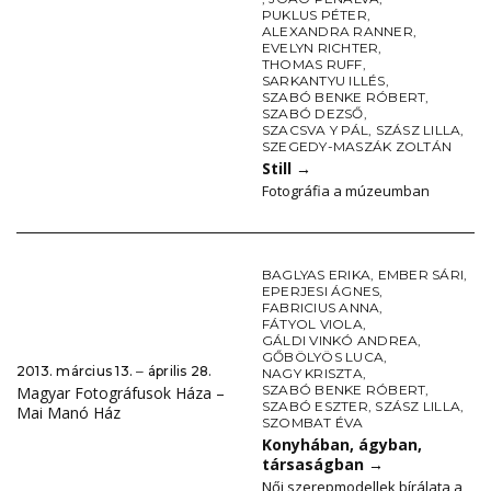
PUKLUS PÉTER
,
ALEXANDRA RANNER
,
EVELYN RICHTER
,
THOMAS RUFF
,
SARKANTYU ILLÉS
,
SZABÓ BENKE RÓBERT
,
SZABÓ DEZSŐ
,
SZACSVA Y PÁL
,
SZÁSZ LILLA
,
SZEGEDY-MASZÁK ZOLTÁN
Still
→
Fotográfia a múzeumban
BAGLYAS ERIKA
,
EMBER SÁRI
,
EPERJESI ÁGNES
,
FABRICIUS ANNA
,
FÁTYOL VIOLA
,
GÁLDI VINKÓ ANDREA
,
GŐBÖLYÖS LUCA
,
2013. március 13. ‒ április 28.
NAGY KRISZTA
,
SZABÓ BENKE RÓBERT
,
Magyar Fotográfusok Háza –
SZABÓ ESZTER
,
SZÁSZ LILLA
,
Mai Manó Ház
SZOMBAT ÉVA
Konyhában, ágyban,
társaságban
→
Női szerepmodellek bírálata a