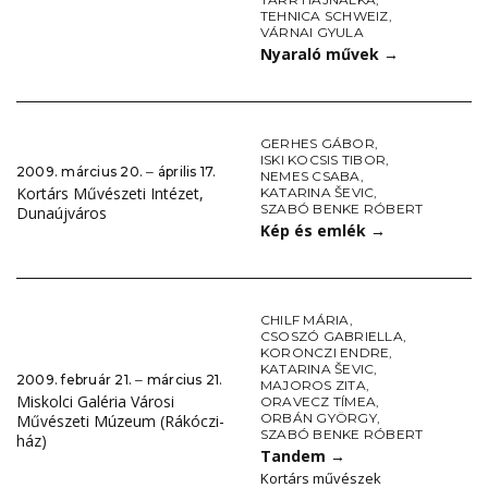
TEHNICA SCHWEIZ
,
VÁRNAI GYULA
Nyaraló művek
→
GERHES GÁBOR
,
ISKI KOCSIS TIBOR
,
2009. március 20. ‒ április 17.
NEMES CSABA
,
Kortárs Művészeti Intézet,
KATARINA ŠEVIC
,
SZABÓ BENKE RÓBERT
Dunaújváros
Kép és emlék
→
CHILF MÁRIA
,
CSOSZÓ GABRIELLA
,
KORONCZI ENDRE
,
KATARINA ŠEVIC
,
2009. február 21. ‒ március 21.
MAJOROS ZITA
,
Miskolci Galéria Városi
ORAVECZ TÍMEA
,
ORBÁN GYÖRGY
,
Művészeti Múzeum (Rákóczi-
SZABÓ BENKE RÓBERT
ház)
Tandem
→
Kortárs művészek