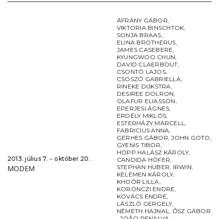
ÁFRÁNY GÁBOR
,
VIKTORIA BINSCHTOK
,
SONJA BRAAS
,
ELINA BROTHERUS
,
JAMES CASEBERE
,
KYUNGWOO CHUN
,
DAVID CLAERBOUT
,
CSONTÓ LAJOS
,
CSOSZÓ GABRIELLA
,
RINEKE DIJKSTRA
,
DESIREE DOLRON
,
OLAFUR ELIASSON
,
EPERJESI ÁGNES
,
ERDÉLY MIKLÓS
,
ESTERHÁZY MARCELL
,
FABRICIUS ANNA
,
GERHES GÁBOR
,
JOHN GOTO
,
GYENIS TIBOR
,
HOPP HALÁSZ KÁROLY
,
2013. július 7. ‒ október 20.
CANDIDA HÖFER
,
STEPHAN HUBER
,
IRWIN
,
MODEM
KELEMEN KÁROLY
,
KHOÓR LILLA
,
KORONCZI ENDRE
,
KOVÁCS ENDRE
,
LÁSZLÓ GERGELY
,
NÉMETH HAJNAL
,
ŐSZ GÁBOR
,
JOÃO PENALVA
,