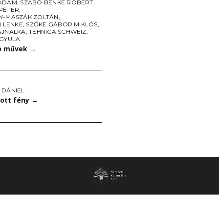
ÁDÁM
,
SZABÓ BENKE RÓBERT
,
 PÉTER
,
Y-MASZÁK ZOLTÁN
,
I LENKE
,
SZŐKE GÁBOR MIKLÓS
,
AJNALKA
,
TEHNICA SCHWEIZ
,
 GYULA
ó művek
→
 DÁNIEL
ott fény
→