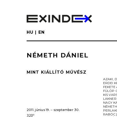
Skip
to
main
content
HU
EN
NÉMETH DÁNIEL
MINT KIÁLLÍTÓ MŰVÉSZ
AZAKI
,
D
ERDEI K
FEKETE
FÜLÖP 
KIS VAR
LAKNER
NAGY K
NÉMETH
2011. június 19. ‒ szeptember 30.
PERLAK
RABÓCZ
320º