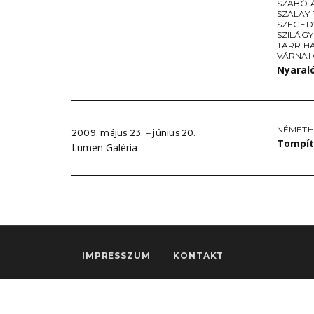
SZABÓ 
SZALAY
SZEGED
SZILÁGY
TARR H
VÁRNAI
Nyaral
NÉMETH
2009. május 23. ‒ június 20.
Tompít
Lumen Galéria
IMPRESSZUM
KONTAKT