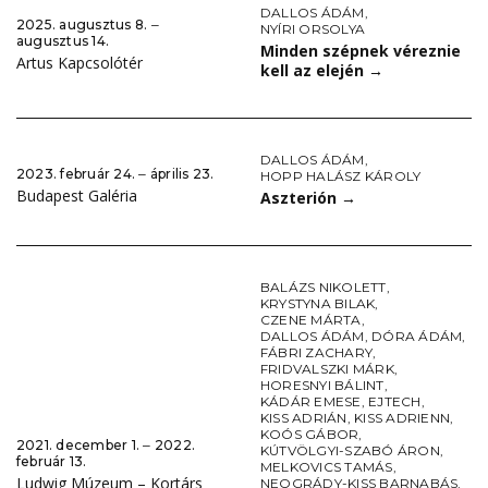
DALLOS ÁDÁM
,
2025. augusztus 8. ‒
NYÍRI ORSOLYA
augusztus 14.
Minden szépnek véreznie
Artus Kapcsolótér
kell az elején
→
DALLOS ÁDÁM
,
2023. február 24. ‒ április 23.
HOPP HALÁSZ KÁROLY
Budapest Galéria
Aszterión
→
BALÁZS NIKOLETT
,
KRYSTYNA BILAK
,
CZENE MÁRTA
,
DALLOS ÁDÁM
,
DÓRA ÁDÁM
,
FÁBRI ZACHARY
,
FRIDVALSZKI MÁRK
,
HORESNYI BÁLINT
,
KÁDÁR EMESE
,
EJTECH
,
KISS ADRIÁN
,
KISS ADRIENN
,
KOÓS GÁBOR
,
2021. december 1. ‒ 2022.
KÚTVÖLGYI-SZABÓ ÁRON
,
február 13.
MELKOVICS TAMÁS
,
Ludwig Múzeum – Kortárs
NEOGRÁDY-KISS BARNABÁS
,