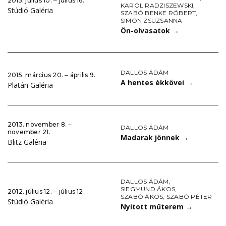
2015. július 10. ‒ július 16.
KAROL RADZISZEWSKI
,
Stúdió Galéria
SZABÓ BENKE RÓBERT
,
SIMON ZSUZSANNA
Ön-olvasatok
→
DALLOS ÁDÁM
2015. március 20. ‒ április 9.
A hentes ékkövei
→
Platán Galéria
2013. november 8. ‒
DALLOS ÁDÁM
november 21.
Madarak jönnek
→
Blitz Galéria
DALLOS ÁDÁM
,
SIEGMUND ÁKOS
,
2012. július 12. ‒ július 12.
SZABÓ ÁKOS
,
SZABÓ PÉTER
Stúdió Galéria
Nyitott műterem
→