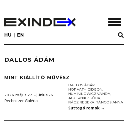
Skip
to
main
TOGGL
content
HU
EN
DALLOS ÁDÁM
MINT KIÁLLÍTÓ MŰVÉSZ
DALLOS ÁDÁM
,
HORVÁTH GIDEON
,
HUMINILOWICZ VANDA
,
2026. május 27. ‒ június 26.
JAUERNIK ZSÓFIA
,
Rechnitzer Galéria
RÁCZ REBEKA
,
TÁNCOS ANNA
Suttogó romok
→