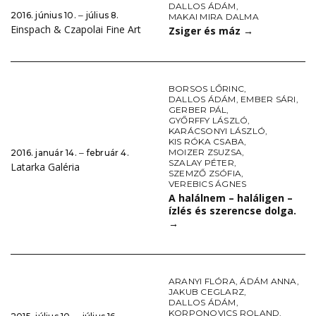
DALLOS ÁDÁM
,
2016. június 10. ‒ július 8.
MAKAI MIRA DALMA
Einspach & Czapolai Fine Art
Zsiger és máz
→
BORSOS LŐRINC
,
DALLOS ÁDÁM
,
EMBER SÁRI
,
GERBER PÁL
,
GYŐRFFY LÁSZLÓ
,
KARÁCSONYI LÁSZLÓ
,
KIS RÓKA CSABA
,
MOIZER ZSUZSA
,
2016. január 14. ‒ február 4.
SZALAY PÉTER
,
Latarka Galéria
SZEMZŐ ZSÓFIA
,
VEREBICS ÁGNES
A halálnem – haláligen –
ízlés és szerencse dolga.
→
ARANYI FLÓRA
,
ÁDÁM ANNA
,
JAKUB CEGLARZ
,
DALLOS ÁDÁM
,
KORPONOVICS ROLAND
,