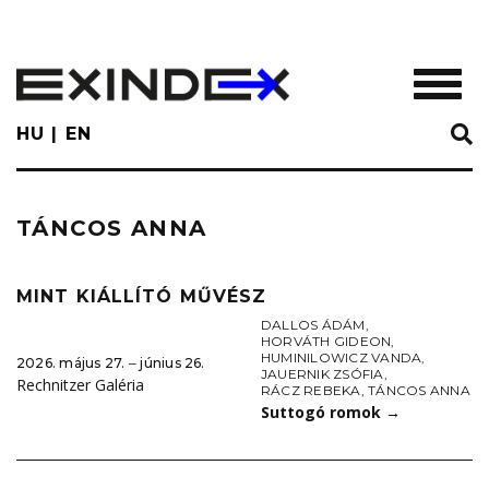
Skip
to
main
TOGGL
content
HU
EN
TÁNCOS ANNA
MINT KIÁLLÍTÓ MŰVÉSZ
DALLOS ÁDÁM
,
HORVÁTH GIDEON
,
HUMINILOWICZ VANDA
,
2026. május 27. ‒ június 26.
JAUERNIK ZSÓFIA
,
Rechnitzer Galéria
RÁCZ REBEKA
,
TÁNCOS ANNA
Suttogó romok
→