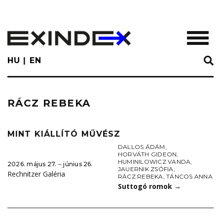
Skip
to
main
TOGGL
content
HU
EN
RÁCZ REBEKA
MINT KIÁLLÍTÓ MŰVÉSZ
DALLOS ÁDÁM
,
HORVÁTH GIDEON
,
HUMINILOWICZ VANDA
,
2026. május 27. ‒ június 26.
JAUERNIK ZSÓFIA
,
Rechnitzer Galéria
RÁCZ REBEKA
,
TÁNCOS ANNA
Suttogó romok
→