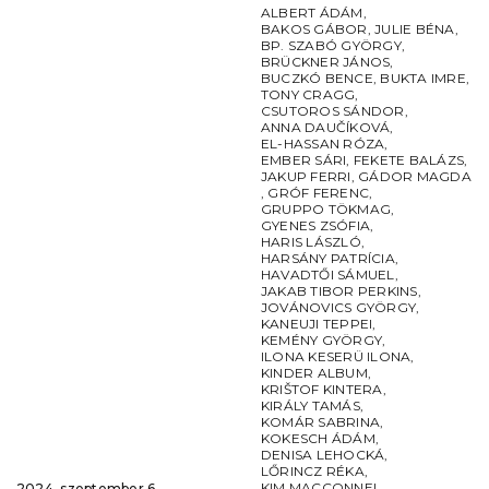
ALBERT ÁDÁM
,
BAKOS GÁBOR
,
JULIE BÉNA
,
BP. SZABÓ GYÖRGY
,
BRÜCKNER JÁNOS
,
BUCZKÓ BENCE
,
BUKTA IMRE
,
TONY CRAGG
,
CSUTOROS SÁNDOR
,
ANNA DAUČÍKOVÁ
,
EL-HASSAN RÓZA
,
EMBER SÁRI
,
FEKETE BALÁZS
,
JAKUP FERRI
,
GÁDOR MAGDA
,
GRÓF FERENC
,
GRUPPO TÖKMAG
,
GYENES ZSÓFIA
,
HARIS LÁSZLÓ
,
HARSÁNY PATRÍCIA
,
HAVADTŐI SÁMUEL
,
JAKAB TIBOR PERKINS
,
JOVÁNOVICS GYÖRGY
,
KANEUJI TEPPEI
,
KEMÉNY GYÖRGY
,
ILONA KESERÜ ILONA
,
KINDER ALBUM
,
KRIŠTOF KINTERA
,
KIRÁLY TAMÁS
,
KOMÁR SABRINA
,
KOKESCH ÁDÁM
,
DENISA LEHOCKÁ
,
LŐRINCZ RÉKA
,
KIM MACCONNEL
,
2024. szeptember 6. ‒