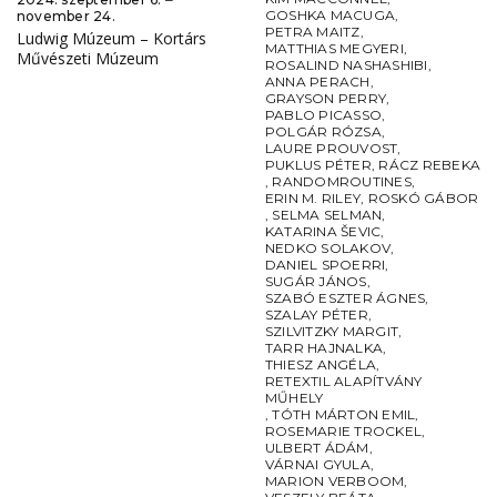
GOSHKA MACUGA
,
november 24.
PETRA MAITZ
,
Ludwig Múzeum – Kortárs
MATTHIAS MEGYERI
,
Művészeti Múzeum
ROSALIND NASHASHIBI
,
ANNA PERACH
,
GRAYSON PERRY
,
PABLO PICASSO
,
POLGÁR RÓZSA
,
LAURE PROUVOST
,
PUKLUS PÉTER
,
RÁCZ REBEKA
,
RANDOMROUTINES
,
ERIN M. RILEY
,
ROSKÓ GÁBOR
,
SELMA SELMAN
,
KATARINA ŠEVIC
,
NEDKO SOLAKOV
,
DANIEL SPOERRI
,
SUGÁR JÁNOS
,
SZABÓ ESZTER ÁGNES
,
SZALAY PÉTER
,
SZILVITZKY MARGIT
,
TARR HAJNALKA
,
THIESZ ANGÉLA
,
RETEXTIL ALAPÍTVÁNY
MŰHELY
,
TÓTH MÁRTON EMIL
,
ROSEMARIE TROCKEL
,
ULBERT ÁDÁM
,
VÁRNAI GYULA
,
MARION VERBOOM
,