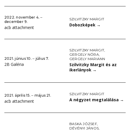
2022. november 4. ‒
SZILVITZKY MARGIT
december 9.
Dobozképek
→
acb attachment
SZILVITZKY MARGIT
,
GERGELY NÓRA
,
2021. június 10. ‒ július 7.
GERGELY MARIANN
2B Galéria
Szilvitzky Margit és az
ikerlányok
→
SZILVITZKY MARGIT
2021. április 15. ‒ május 21.
A négyzet megtalálása
→
acb attachment
BASKA JÓZSEF
,
DÉVÉNYI JÁNOS
,