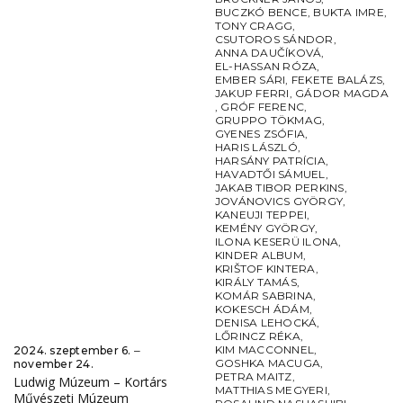
BUCZKÓ BENCE
,
BUKTA IMRE
,
TONY CRAGG
,
CSUTOROS SÁNDOR
,
ANNA DAUČÍKOVÁ
,
EL-HASSAN RÓZA
,
EMBER SÁRI
,
FEKETE BALÁZS
,
JAKUP FERRI
,
GÁDOR MAGDA
,
GRÓF FERENC
,
GRUPPO TÖKMAG
,
GYENES ZSÓFIA
,
HARIS LÁSZLÓ
,
HARSÁNY PATRÍCIA
,
HAVADTŐI SÁMUEL
,
JAKAB TIBOR PERKINS
,
JOVÁNOVICS GYÖRGY
,
KANEUJI TEPPEI
,
KEMÉNY GYÖRGY
,
ILONA KESERÜ ILONA
,
KINDER ALBUM
,
KRIŠTOF KINTERA
,
KIRÁLY TAMÁS
,
KOMÁR SABRINA
,
KOKESCH ÁDÁM
,
DENISA LEHOCKÁ
,
LŐRINCZ RÉKA
,
KIM MACCONNEL
,
2024. szeptember 6. ‒
GOSHKA MACUGA
,
november 24.
PETRA MAITZ
,
Ludwig Múzeum – Kortárs
MATTHIAS MEGYERI
,
Művészeti Múzeum