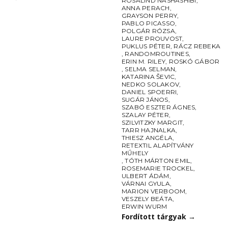
ROSALIND NASHASHIBI
,
ANNA PERACH
,
GRAYSON PERRY
,
PABLO PICASSO
,
POLGÁR RÓZSA
,
LAURE PROUVOST
,
PUKLUS PÉTER
,
RÁCZ REBEKA
,
RANDOMROUTINES
,
ERIN M. RILEY
,
ROSKÓ GÁBOR
,
SELMA SELMAN
,
KATARINA ŠEVIC
,
NEDKO SOLAKOV
,
DANIEL SPOERRI
,
SUGÁR JÁNOS
,
SZABÓ ESZTER ÁGNES
,
SZALAY PÉTER
,
SZILVITZKY MARGIT
,
TARR HAJNALKA
,
THIESZ ANGÉLA
,
RETEXTIL ALAPÍTVÁNY
MŰHELY
,
TÓTH MÁRTON EMIL
,
ROSEMARIE TROCKEL
,
ULBERT ÁDÁM
,
VÁRNAI GYULA
,
MARION VERBOOM
,
VESZELY BEÁTA
,
ERWIN WURM
Fordított tárgyak
→