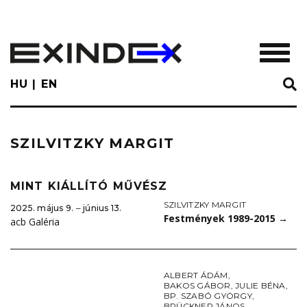
Skip
to
main
TOGGL
content
HU
EN
SZILVITZKY MARGIT
MINT KIÁLLÍTÓ MŰVÉSZ
SZILVITZKY MARGIT
2025. május 9. ‒ június 13.
Festmények 1989-2015
→
acb Galéria
ALBERT ÁDÁM
,
BAKOS GÁBOR
,
JULIE BÉNA
,
BP. SZABÓ GYÖRGY
,
BRÜCKNER JÁNOS
,