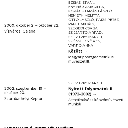
ÉZSIÁS ISTVÁN
,
KNYIHÁR AMARILLA
,
KOVÁCS TAMÁS LÁSZLÓ
,
NÉMETH MELITTA
,
OTTÓ LÁSZLÓ
,
PAIZS PÉTER
,
PANTL MIHÁLY
,
2009. október 2. ‒ október 22.
SZEGEDI CSABA
,
Vízivárosi Galéria
SZÍJJÁRTÓ ÁRPÁD
,
SZILVITZKY MARGIT
,
SZŐNYEI GYÖRGY
,
VARRÓ ANNA
Között
→
Magyar posztgeometrikus
művészet III.
SZILVITZKY MARGIT
Nyitott folyamatok II.
2002. szeptember 19. ‒
október 20.
(1972-2002)
→
Szombathelyi Képtár
A textilművész képzőművészeti
munkái