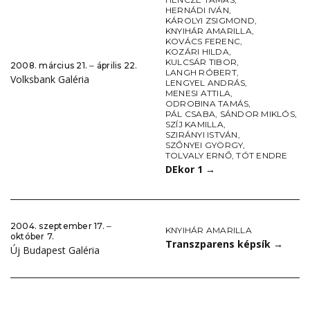
HERNÁDI IVÁN
,
KÁROLYI ZSIGMOND
,
KNYIHÁR AMARILLA
,
KOVÁCS FERENC
,
KOZÁRI HILDA
,
KULCSÁR TIBOR
,
2008. március 21. ‒ április 22.
LANGH RÓBERT
,
Volksbank Galéria
LENGYEL ANDRÁS
,
MENESI ATTILA
,
ODROBINA TAMÁS
,
PÁL CSABA
,
SÁNDOR MIKLÓS
,
SZÍJ KAMILLA
,
SZIRÁNYI ISTVÁN
,
SZŐNYEI GYÖRGY
,
TOLVALY ERNŐ
,
TÓT ENDRE
DEkor 1
→
2004. szeptember 17. ‒
KNYIHÁR AMARILLA
október 7.
Transzparens képsík
→
Új Budapest Galéria