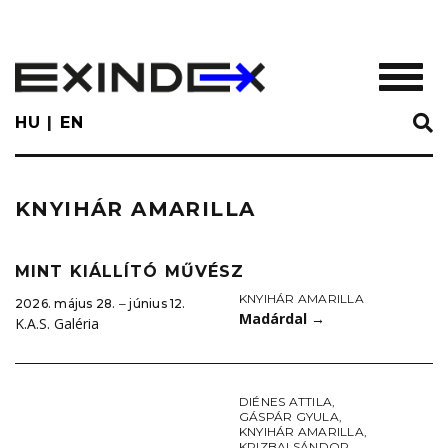
Skip
to
main
TOGGL
content
HU
EN
KNYIHÁR AMARILLA
MINT KIÁLLÍTÓ MŰVÉSZ
KNYIHÁR AMARILLA
2026. május 28. ‒ június 12.
Madárdal
→
K.A.S. Galéria
DIÉNES ATTILA
,
GÁSPÁR GYULA
,
KNYIHÁR AMARILLA
,
KRIZBAI SÁNDOR
,