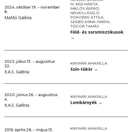
M. KISS MÁRTA
,
2024. október 19. ‒ november
MIKLÓS ÁRPÁD
,
8.
NEMES LÁSZLÓ
,
MaMű Galéria
POKORNY ATTILA
,
SZABÓ ANNA-MÁRIA
,
TÓDOR TAMÁS
Föld- és sorsmisztikusok
→
2022. július 13. ‒ augusztus
KNYIHÁR AMARILLA
22.
Szín-tükör
→
K.A.S. Galéria
2020. június 26. ‒ augusztus
KNYIHÁR AMARILLA
4.
Lombárnyék
→
K.A.S. Galéria
KNYIHÁR AMARILLA
2016. április 28. ‒ május 13.