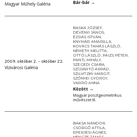
Bár-bár
→
Magyar Műhely Galéria
BASKA JÓZSEF
,
DÉVÉNYI JÁNOS
,
ÉZSIÁS ISTVÁN
,
KNYIHÁR AMARILLA
,
KOVÁCS TAMÁS LÁSZLÓ
,
NÉMETH MELITTA
,
OTTÓ LÁSZLÓ
,
PAIZS PÉTER
,
PANTL MIHÁLY
,
2009. október 2. ‒ október 22.
SZEGEDI CSABA
,
Vízivárosi Galéria
SZÍJJÁRTÓ ÁRPÁD
,
SZILVITZKY MARGIT
,
SZŐNYEI GYÖRGY
,
VARRÓ ANNA
Között
→
Magyar posztgeometrikus
művészet III.
BAKSA NÁNDOR
,
CSÖRGŐ ATTILA
,
EPERJESI ÁGNES
,
HENCZE TAMÁS
,