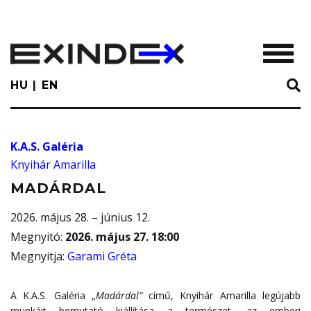
Skip
to
main
TOGGL
content
HU
EN
K.A.S. Galéria
Knyihár Amarilla
MADÁRDAL
2026. május 28. – június 12.
Megnyitó
:
2026. május 27. 18:00
Megnyitja
:
Garami Gréta
A K.A.S. Galéria „
Madárdal”
című, Knyihár Amarilla legújabb
munkáit bemutató kiállítása a természet, az emberi