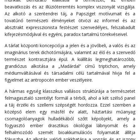
beavatkozás és az illúzióteremtés komplex viszonyát vizsgálja.
Az alkotó a szentendrei táj, a Papsziget motívumait és a
tovatűnő természeti élményeket ötvözi az informel és az
absztrakt expresszionista festészet szenvedélyes, felszabadult
kifejezésmódjával és egyéni, paradox tartalmú törekvéseivel.
A tárlat központi koncepciója a jelen és a jövőbeli, a valós és az
imaginárius terek dichotómiájára, valamint az élő és a szenvedő
természet kontrasztjára épül. A kiállítás legmeghatározóbb,
grandiózus alkotása a „Madárdal” című triptichon, amely
médiumváltásával és társadalmi célú tartalmával hívja fel a
figyelmet az antropocén ember veszélyeire.
A hármas egység klasszikus vallásos struktúrája a természetet
felmagasztaló szentélyt formál a térből, ahol a két szélső panel
a táj érzéki és szellemi szépségét hordozza. Ezzel szemben a
középső elem egy másfél év alatt, háztartási műanyag
csomagolóanyagok hulladékából szőtt képobjekt, amely a
fogyasztó ember drasztikus ökológiai lábnyomát és a
felhalmozódó szemét bioakkumulációs folyamatát állítja
fókuszba. Az alkotás valódi sokkhatása a vonzás és az iszony