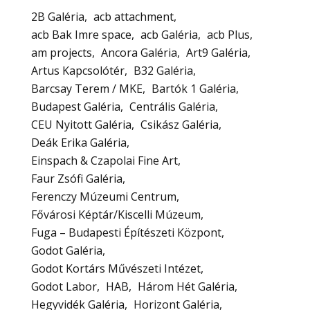
2B Galéria
acb attachment
acb Bak Imre space
acb Galéria
acb Plus
am projects
Ancora Galéria
Art9 Galéria
Artus Kapcsolótér
B32 Galéria
Barcsay Terem / MKE
Bartók 1 Galéria
Budapest Galéria
Centrális Galéria
CEU Nyitott Galéria
Csikász Galéria
Deák Erika Galéria
Einspach & Czapolai Fine Art
Faur Zsófi Galéria
Ferenczy Múzeumi Centrum
Fővárosi Képtár/Kiscelli Múzeum
Fuga – Budapesti Építészeti Központ
Godot Galéria
Godot Kortárs Művészeti Intézet
Godot Labor
HAB
Három Hét Galéria
Hegyvidék Galéria
Horizont Galéria