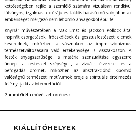
kettősségében rejlik: a szemlélő számára vizuálisan rendkívül
látványos, izgalmas textúrájú és taktilis hatású mű valójában az
emberiséget mérgező nem lebomló anyagokból épül fel.
Knyihár művészetében a Max Ernst és Jackson Pollock által
inspirált csorgatások, fröcskölések és gesztusfestészeti elemek
keverednek, miközben a vásznakon az impresszionizmus
természetváltozásaira való érzékenysége is visszaköszön. A
festék anyagszerűsége, a matéria szenzualitása egyszerre
ünnepli a festészet szépségeit, a vizuális élvezetet és a
befogadás örömét, miközben az absztrakcióból kibomló
valósághű természeti motívumok ereje a spirituális értelmezés
felé nyitja ki az interpretációt.
Garami Gréta művészettörténész
KIÁLLÍTÓHELYEK