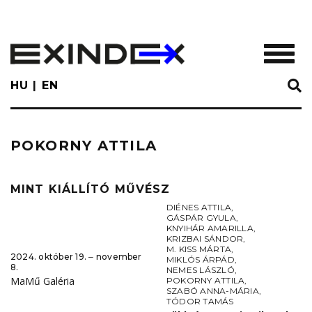
Skip
to
main
TOGGL
content
HU
EN
POKORNY ATTILA
MINT KIÁLLÍTÓ MŰVÉSZ
DIÉNES ATTILA
,
GÁSPÁR GYULA
,
KNYIHÁR AMARILLA
,
KRIZBAI SÁNDOR
,
M. KISS MÁRTA
,
2024. október 19. ‒ november
MIKLÓS ÁRPÁD
,
8.
NEMES LÁSZLÓ
,
MaMű Galéria
POKORNY ATTILA
,
SZABÓ ANNA-MÁRIA
,
TÓDOR TAMÁS