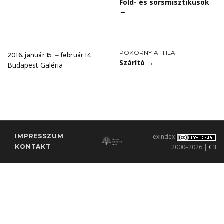
Föld- és sorsmisztikusok
→
POKORNY ATTILA
2016. január 15. ‒ február 14.
Szárító
→
Budapest Galéria
IMPRESSZUM
exindex
KONTAKT
2000–2026 |
C3