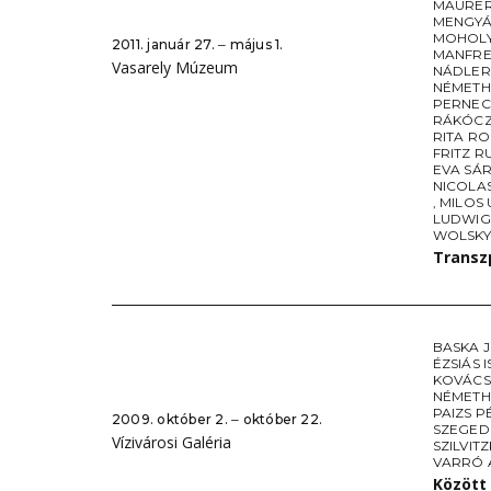
MAURE
MENGYÁ
MOHOLY
2011. január 27. ‒ május 1.
MANFR
Vasarely Múzeum
NÁDLER
NÉMETH
PERNEC
RÁKÓCZ
RITA RO
FRITZ 
EVA SÁR
NICOLA
,
MILOS
LUDWIG
WOLSKY
Transz
BASKA 
ÉZSIÁS 
KOVÁCS
NÉMETH
PAIZS P
2009. október 2. ‒ október 22.
SZEGED
Vízivárosi Galéria
SZILVIT
VARRÓ 
Között