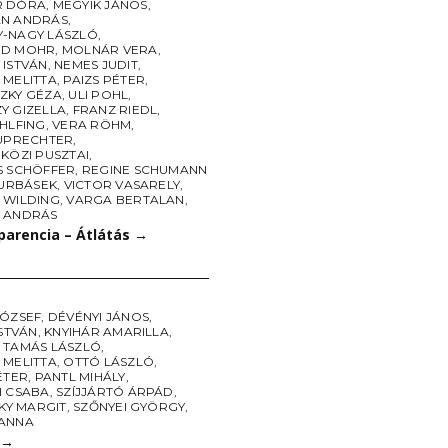
R DÓRA
,
MEGYIK JÁNOS
,
N ANDRÁS
,
-NAGY LÁSZLÓ
,
ED MOHR
,
MOLNÁR VERA
,
 ISTVÁN
,
NEMES JUDIT
,
 MELITTA
,
PAIZS PÉTER
,
ZKY GÉZA
,
ULI POHL
,
Y GIZELLA
,
FRANZ RIEDL
,
HLFING
,
VERA RÖHM
,
RUPRECHTER
,
KÖZI PUSZTAI
,
S SCHÖFFER
,
REGINE SCHUMANN
 URBÁSEK
,
VICTOR VASARELY
,
 WILDING
,
VARGA BERTALAN
,
 ANDRÁS
parencia – Átlátás
→
JÓZSEF
,
DÉVÉNYI JÁNOS
,
ISTVÁN
,
KNYIHÁR AMARILLA
,
 TAMÁS LÁSZLÓ
,
 MELITTA
,
OTTÓ LÁSZLÓ
,
ÉTER
,
PANTL MIHÁLY
,
I CSABA
,
SZÍJJÁRTÓ ÁRPÁD
,
ZKY MARGIT
,
SZŐNYEI GYÖRGY
,
ANNA
→