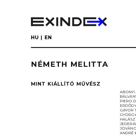
Skip
to
main
content
HU
EN
NÉMETH MELITTA
MINT KIÁLLÍTÓ MŰVÉSZ
ABONYI
BÁLVÁN
PIERO 
ERDŐDY 
GÁYOR 
GYÖRGY
HALÁSZ
JEDERÁ
JOVÁNO
ANDRÉ 