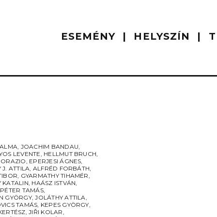
ESEMÉNY
HELYSZÍN
T
 ALMA
,
JOACHIM BANDAU
,
YOS LEVENTE
,
HELLMUT BRUCH
,
DORAZIO
,
EPERJESI ÁGNES
,
J. ATTILA
,
ALFRÉD FORBÁTH
,
TIBOR
,
GYARMATHY TIHAMÉR
,
 KATALIN
,
HAÁSZ ISTVÁN
,
 PÉTER TAMÁS
,
N GYÖRGY
,
JOLÁTHY ATTILA
,
VICS TAMÁS
,
KEPES GYÖRGY
,
KERTÉSZ
,
JIŘI KOLAR
,