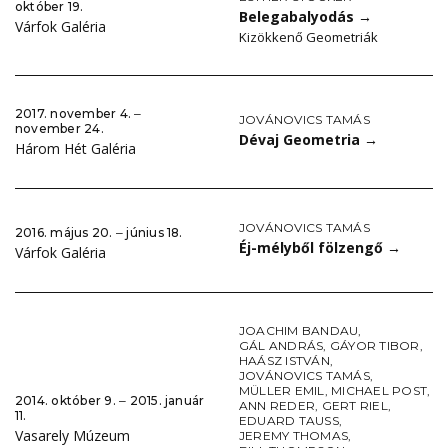
október 19.
Belegabalyodás
→
Várfok Galéria
Kizökkenő Geometriák
2017. november 4. ‒
JOVÁNOVICS TAMÁS
november 24.
Dévaj Geometria
→
Három Hét Galéria
JOVÁNOVICS TAMÁS
2016. május 20. ‒ június 18.
Éj-mélyből fölzengő
→
Várfok Galéria
JOACHIM BANDAU
,
GÁL ANDRÁS
,
GÁYOR TIBOR
,
HAÁSZ ISTVÁN
,
JOVÁNOVICS TAMÁS
,
MÜLLER EMIL
,
MICHAEL POST
,
2014. október 9. ‒ 2015. január
ANN REDER
,
GERT RIEL
,
11.
EDUARD TAUSS
,
Vasarely Múzeum
JEREMY THOMAS
,