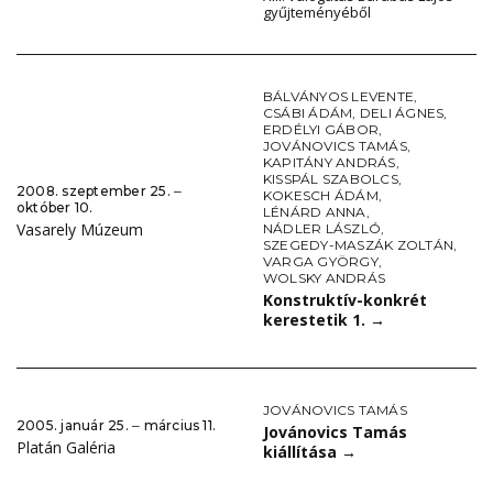
gyűjteményéből
BÁLVÁNYOS LEVENTE
,
CSÁBI ÁDÁM
,
DELI ÁGNES
,
ERDÉLYI GÁBOR
,
JOVÁNOVICS TAMÁS
,
KAPITÁNY ANDRÁS
,
KISSPÁL SZABOLCS
,
2008. szeptember 25. ‒
KOKESCH ÁDÁM
,
október 10.
LÉNÁRD ANNA
,
Vasarely Múzeum
NÁDLER LÁSZLÓ
,
SZEGEDY-MASZÁK ZOLTÁN
,
VARGA GYÖRGY
,
WOLSKY ANDRÁS
Konstruktív-konkrét
kerestetik 1.
→
JOVÁNOVICS TAMÁS
2005. január 25. ‒ március 11.
Jovánovics Tamás
Platán Galéria
kiállítása
→