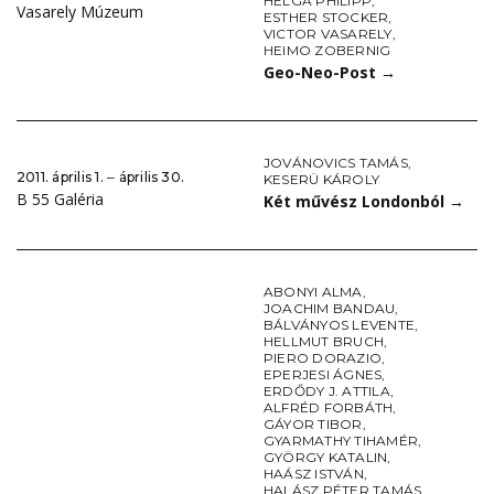
HELGA PHILIPP
,
Vasarely Múzeum
ESTHER STOCKER
,
VICTOR VASARELY
,
HEIMO ZOBERNIG
Geo-Neo-Post
→
JOVÁNOVICS TAMÁS
,
2011. április 1. ‒ április 30.
KESERÜ KÁROLY
B 55 Galéria
Két művész Londonból
→
ABONYI ALMA
,
JOACHIM BANDAU
,
BÁLVÁNYOS LEVENTE
,
HELLMUT BRUCH
,
PIERO DORAZIO
,
EPERJESI ÁGNES
,
ERDŐDY J. ATTILA
,
ALFRÉD FORBÁTH
,
GÁYOR TIBOR
,
GYARMATHY TIHAMÉR
,
GYÖRGY KATALIN
,
HAÁSZ ISTVÁN
,
HALÁSZ PÉTER TAMÁS
,