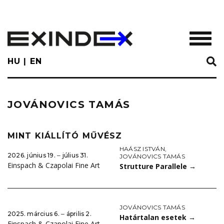
Skip
to
main
TOGGL
content
HU
EN
JOVÁNOVICS TAMÁS
MINT KIÁLLÍTÓ MŰVÉSZ
HAÁSZ ISTVÁN
,
2026. június 19. ‒ július 31.
JOVÁNOVICS TAMÁS
Einspach & Czapolai Fine Art
Strutture Parallele
→
JOVÁNOVICS TAMÁS
2025. március 6. ‒ április 2.
Határtalan esetek
→
Einspach & Czapolai Fine Art