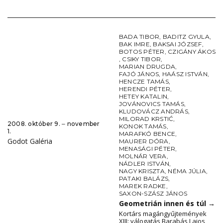
BADA TIBOR
,
BADITZ GYULA
,
BAK IMRE
,
BAKSAI JÓZSEF
,
BOTOS PÉTER
,
CZIGÁNY ÁKOS
,
CSIKY TIBOR
,
MARIAN DRUGDA
,
FAJÓ JÁNOS
,
HAÁSZ ISTVÁN
,
HENCZE TAMÁS
,
HERENDI PÉTER
,
HETEY KATALIN
,
JOVÁNOVICS TAMÁS
,
KLUDOVÁCZ ANDRÁS
,
MILORAD KRSTIĆ
,
2008. október 9. ‒ november
KONOK TAMÁS
,
1.
MARAFKÓ BENCE
,
Godot Galéria
MAURER DÓRA
,
MENASÁGI PÉTER
,
MOLNÁR VERA
,
NÁDLER ISTVÁN
,
NAGY KRISZTA
,
NÉMA JÚLIA
,
PATAKI BALÁZS
,
MAREK RADKE
,
SAXON-SZÁSZ JÁNOS
Geometrián innen és túl
→
Kortárs magángyűjtemények
XIII: válogatás Barabás Lajos