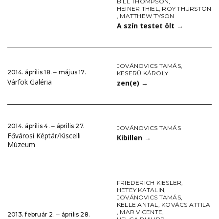
BILL THOMPSON
,
HEINER THIEL
,
ROY THURSTON
,
MATTHEW TYSON
A szín testet ölt
→
JOVÁNOVICS TAMÁS
,
2014. április 18. ‒ május 17.
KESERÜ KÁROLY
Várfok Galéria
zen(e)
→
2014. április 4. ‒ április 27.
JOVÁNOVICS TAMÁS
Fővárosi Képtár/Kiscelli
Kibillen
→
Múzeum
FRIEDERICH KIESLER
,
HETEY KATALIN
,
JOVÁNOVICS TAMÁS
,
KELLE ANTAL
,
KOVÁCS ATTILA
,
MAR VICENTE
,
2013. február 2. ‒ április 28.