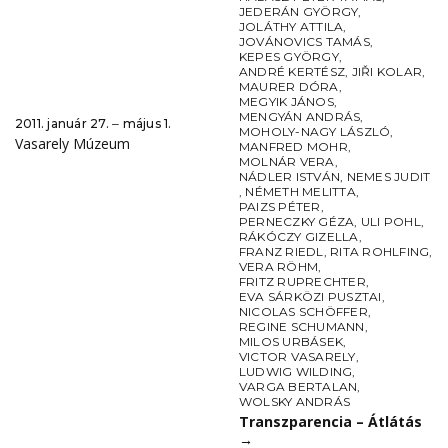
JEDERÁN GYÖRGY
,
JOLÁTHY ATTILA
,
JOVÁNOVICS TAMÁS
,
KEPES GYÖRGY
,
ANDRÉ KERTÉSZ
,
JIŘI KOLAR
,
MAURER DÓRA
,
MEGYIK JÁNOS
,
MENGYÁN ANDRÁS
,
2011. január 27. ‒ május 1.
MOHOLY-NAGY LÁSZLÓ
,
Vasarely Múzeum
MANFRED MOHR
,
MOLNÁR VERA
,
NÁDLER ISTVÁN
,
NEMES JUDIT
,
NÉMETH MELITTA
,
PAIZS PÉTER
,
PERNECZKY GÉZA
,
ULI POHL
,
RÁKÓCZY GIZELLA
,
FRANZ RIEDL
,
RITA ROHLFING
,
VERA RÖHM
,
FRITZ RUPRECHTER
,
EVA SÁRKÖZI PUSZTAI
,
NICOLAS SCHÖFFER
,
REGINE SCHUMANN
,
MILOS URBÁSEK
,
VICTOR VASARELY
,
LUDWIG WILDING
,
VARGA BERTALAN
,
WOLSKY ANDRÁS
Transzparencia – Átlátás
→