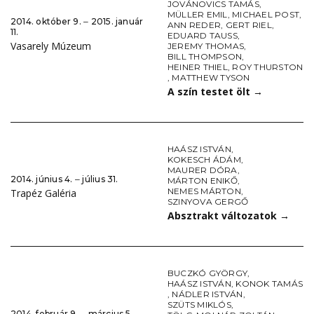
JOVÁNOVICS TAMÁS
,
MÜLLER EMIL
,
MICHAEL POST
,
2014. október 9. ‒ 2015. január
ANN REDER
,
GERT RIEL
,
11.
EDUARD TAUSS
,
Vasarely Múzeum
JEREMY THOMAS
,
BILL THOMPSON
,
HEINER THIEL
,
ROY THURSTON
,
MATTHEW TYSON
A szín testet ölt
→
HAÁSZ ISTVÁN
,
KOKESCH ÁDÁM
,
MAURER DÓRA
,
2014. június 4. ‒ július 31.
MÁRTON ENIKŐ
,
NEMES MÁRTON
,
Trapéz Galéria
SZINYOVA GERGŐ
Absztrakt változatok
→
BUCZKÓ GYÖRGY
,
HAÁSZ ISTVÁN
,
KONOK TAMÁS
,
NÁDLER ISTVÁN
,
SZÜTS MIKLÓS
,
2014. február 9. ‒ március 5.