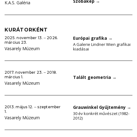
Szobakép
→
K.A.S. Galéria
KURÁTORKÉNT
Európai grafika
→
2025. november 13. ‒ 2026.
március 23.
A Galerie Lindner Wien grafikai
Vasarely Múzeum
kiadásai
2017. november 23. ‒ 2018.
Talált geometria
→
március 1.
Vasarely Múzeum
Grauwinkel Gyűjtemény
→
2013. május 12. ‒ szeptember
1.
30 év konkrét művészet (1982-
Vasarely Múzeum
2012)