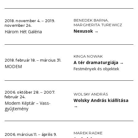
BENEDEK BARNA
,
2018. november 4. ‒ 2019.
MARGHERITA TUREWICZ
november 24.
Nexusok
→
Három Hét Galéria
KINGA NOWAK
2018. február 18. ‒ március 31.
A tér dramaturgiája
→
MODEM
Festmények és objektek
2006. október 28. ‒ 2007.
WOLSKY ANDRÁS
február 24.
Wolsky András kiállítása
Modern Képtár – Vass-
→
gyűjtemény
MAREK RADKE
2006. március 11. ‒ április 9.