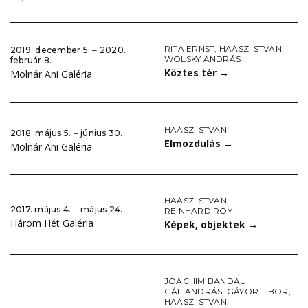
RITA ERNST
,
HAÁSZ ISTVÁN
,
2019. december 5. ‒ 2020.
WOLSKY ANDRÁS
február 8.
Köztes tér
→
Molnár Ani Galéria
HAÁSZ ISTVÁN
2018. május 5. ‒ június 30.
Elmozdulás
→
Molnár Ani Galéria
HAÁSZ ISTVÁN
,
2017. május 4. ‒ május 24.
REINHARD ROY
Három Hét Galéria
Képek, objektek
→
JOACHIM BANDAU
,
GÁL ANDRÁS
,
GÁYOR TIBOR
,
HAÁSZ ISTVÁN
,