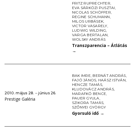
FRITZ RUPRECHTER
,
EVA SÁRKÖZI PUSZTAI
,
NICOLAS SCHÖFFER
,
REGINE SCHUMANN
,
MILOS URBÁSEK
,
VICTOR VASARELY
,
LUDWIG WILDING
,
VARGA BERTALAN
,
WOLSKY ANDRÁS
Transzparencia – Átlátás
→
BAK IMRE
,
BERNÁT ANDRÁS
,
FAJÓ JÁNOS
,
HAÁSZ ISTVÁN
,
HENCZE TAMÁS
,
KLUDOVÁCZ ANDRÁS
,
2010. május 28. ‒ június 26.
MARAFKÓ BENCE
,
PAUER GYULA
,
Prestige Galéria
SZIKORA TAMÁS
,
SZŐNYEI GYÖRGY
Gyorsuló idő
→