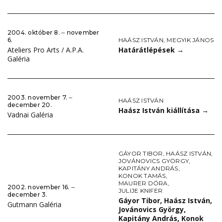
2004. október 8. ‒ november
HAÁSZ ISTVÁN
,
MEGYIK JÁNOS
6.
Határátlépések
→
Ateliers Pro Arts / A.P.A.
Galéria
2003. november 7. ‒
HAÁSZ ISTVÁN
december 20.
Haász István kiállítása
→
Vadnai Galéria
GÁYOR TIBOR
,
HAÁSZ ISTVÁN
,
JOVÁNOVICS GYÖRGY
,
KAPITÁNY ANDRÁS
,
KONOK TAMÁS
,
MAURER DÓRA
,
2002. november 16. ‒
JULIJE KNIFER
december 3.
Gáyor Tibor, Haász István,
Gutmann Galéria
Jovánovics György,
Kapitány András, Konok