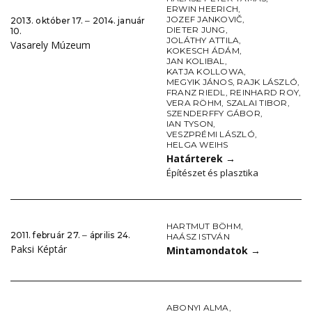
ERWIN HEERICH
,
JOZEF JANKOVIČ
,
2013. október 17. ‒ 2014. január
DIETER JUNG
,
10.
JOLÁTHY ATTILA
,
Vasarely Múzeum
KOKESCH ÁDÁM
,
JAN KOLIBAL
,
KATJA KOLLOWA
,
MEGYIK JÁNOS
,
RAJK LÁSZLÓ
,
FRANZ RIEDL
,
REINHARD ROY
,
VERA RÖHM
,
SZALAI TIBOR
,
SZENDERFFY GÁBOR
,
IAN TYSON
,
VESZPRÉMI LÁSZLÓ
,
HELGA WEIHS
Határterek
→
Építészet és plasztika
HARTMUT BÖHM
,
2011. február 27. ‒ április 24.
HAÁSZ ISTVÁN
Paksi Képtár
Mintamondatok
→
ABONYI ALMA
,