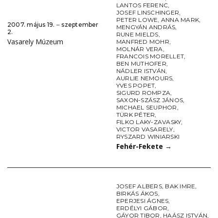
LANTOS FERENC
,
JOSEF LINSCHINGER
,
PETER LOWE
,
ANNA MARK
,
2007. május 19. ‒ szeptember
MENGYÁN ANDRÁS
,
2.
RUNE MIELDS
,
Vasarely Múzeum
MANFRED MOHR
,
MOLNÁR VERA
,
FRANCOIS MORELLET
,
BEN MUTHOFER
,
NÁDLER ISTVÁN
,
AURLIE NEMOURS
,
YVES POPET
,
SIGURD ROMPZA
,
SAXON-SZÁSZ JÁNOS
,
MICHAEL SEUPHOR
,
TÜRK PÉTER
,
FILKO LAKY-ZAVASKY
,
VICTOR VASARELY
,
RYSZARD WINIARSKI
Fehér-Fekete
→
JOSEF ALBERS
,
BAK IMRE
,
BIRKÁS ÁKOS
,
EPERJESI ÁGNES
,
ERDÉLYI GÁBOR
,
GÁYOR TIBOR
,
HAÁSZ ISTVÁN
,