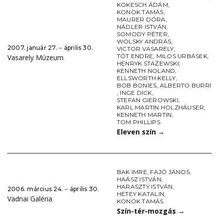
KOKESCH ÁDÁM
,
KONOK TAMÁS
,
MAURER DÓRA
,
NÁDLER ISTVÁN
,
SOMODY PÉTER
,
WOLSKY ANDRÁS
,
2007. január 27. ‒ április 30.
VICTOR VASARELY
,
TÓT ENDRE
,
MILOS URBÁSEK
,
Vasarely Múzeum
HENRYK STAŻEWSKI
,
KENNETH NOLAND
,
ELLSWORTH KELLY
,
BOB BONIES
,
ALBERTO BURRI
,
INGE DICK
,
STEFAN GIEROWSKI
,
KARL MARTIN HOLZHÄUSER
,
KENNETH MARTIN
,
TOM PHILLIPS
Eleven szín
→
BAK IMRE
,
FAJÓ JÁNOS
,
HAÁSZ ISTVÁN
,
HARASZTŸ ISTVÁN
,
2006. március 24. ‒ április 30.
HETEY KATALIN
,
Vadnai Galéria
KONOK TAMÁS
Szín-tér-mozgás
→