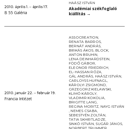
HAÁSZ ISTVÁN
2010. április 1. ‒ április 17.
Akadémiai székfoglaló
B 55 Galéria
kiállítás
→
ASSOCREATION
,
RENATA BARROS
,
BERNÁT ANDRÁS
,
BIRKÁS ÁKOS
,
BLOCK
,
ANTON BRUHIN
,
LENA DEINHARDSTEIN
,
FÖDŐ GÁBOR
,
ELEONOR FRIEDRICH
,
EL-HASSAN RÓZA
,
GÁL ANDRÁS
,
HAÁSZ ISTVÁN
,
CARLOYSS HUFNAGL
,
KÁROLYI ZSIGMOND
,
GRZEGORZ KIELAWSKI
,
2010. január 22. ‒ február 19.
KLIMÓ KÁROLY
,
VLADIMIR KOKOLIA
,
Francia Intézet
BRIGITTE LANG
,
REGINA MORITZ
,
NAYG ISTVÁN
,
NEMES CSABA
,
SEBESTYÉN ZOLTÁN
,
TATIA SKHIRTLADZE
,
SINKÓ ISTVÁN
,
SUGÁR JÁNOS
,
NORBERT TRUMMER
,