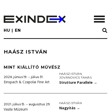
Skip
to
main
TOGGL
content
HU
EN
HAÁSZ ISTVÁN
MINT KIÁLLÍTÓ MŰVÉSZ
HAÁSZ ISTVÁN
,
2026. június 19. ‒ július 31.
JOVÁNOVICS TAMÁS
Einspach & Czapolai Fine Art
Strutture Parallele
→
HAÁSZ ISTVÁN
2021. július 15. ‒ augusztus 29.
Nagyítás
→
Vajda Múzeum