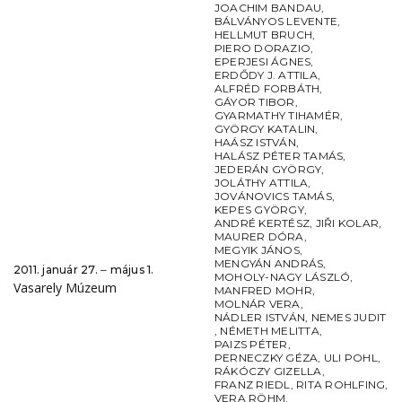
JOACHIM BANDAU
,
BÁLVÁNYOS LEVENTE
,
HELLMUT BRUCH
,
PIERO DORAZIO
,
EPERJESI ÁGNES
,
ERDŐDY J. ATTILA
,
ALFRÉD FORBÁTH
,
GÁYOR TIBOR
,
GYARMATHY TIHAMÉR
,
GYÖRGY KATALIN
,
HAÁSZ ISTVÁN
,
HALÁSZ PÉTER TAMÁS
,
JEDERÁN GYÖRGY
,
JOLÁTHY ATTILA
,
JOVÁNOVICS TAMÁS
,
KEPES GYÖRGY
,
ANDRÉ KERTÉSZ
,
JIŘI KOLAR
,
MAURER DÓRA
,
MEGYIK JÁNOS
,
MENGYÁN ANDRÁS
,
2011. január 27. ‒ május 1.
MOHOLY-NAGY LÁSZLÓ
,
Vasarely Múzeum
MANFRED MOHR
,
MOLNÁR VERA
,
NÁDLER ISTVÁN
,
NEMES JUDIT
,
NÉMETH MELITTA
,
PAIZS PÉTER
,
PERNECZKY GÉZA
,
ULI POHL
,
RÁKÓCZY GIZELLA
,
FRANZ RIEDL
,
RITA ROHLFING
,
VERA RÖHM
,