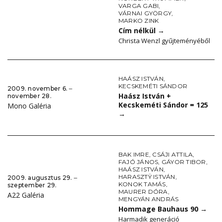
VARGA GABI
,
VÁRNAI GYÖRGY
,
MARKO ZINK
Cím nélkül
→
Christa Wenzl gyűjteményéből
HAÁSZ ISTVÁN
,
KECSKEMÉTI SÁNDOR
2009. november 6. ‒
Haász István +
november 28.
Kecskeméti Sándor = 125
Mono Galéria
→
BAK IMRE
,
CSÁJI ATTILA
,
FAJÓ JÁNOS
,
GÁYOR TIBOR
,
HAÁSZ ISTVÁN
,
HARASZTŸ ISTVÁN
,
2009. augusztus 29. ‒
KONOK TAMÁS
,
szeptember 29.
MAURER DÓRA
,
A22 Galéria
MENGYÁN ANDRÁS
Hommage Bauhaus 90
→
Harmadik generáció