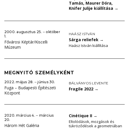
Tamás, Maurer Dóra,
Knifer Julije kiállítása
→
2000. augusztus 25. ‒ október
HAÁSZ ISTVÁN
1.
Sárga reliefek
→
Fővárosi Képtár/Kiscelli
Haász István kiállítása
Múzeum
MEGNYITÓ SZEMÉLYKÉNT
2022. május 28. ‒ június 30.
BÁLVÁNYOS LEVENTE
Fuga – Budapesti Építészeti
Fragile 2022
→
Központ
Cinétique II
→
2020. március 4. ‒ március
20.
Eltolódások, mozgások és
Három Hét Galéria
tükröződések a geometriában