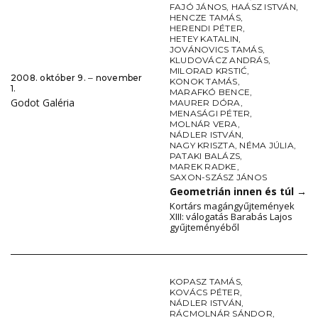
FAJÓ JÁNOS
,
HAÁSZ ISTVÁN
,
HENCZE TAMÁS
,
HERENDI PÉTER
,
HETEY KATALIN
,
JOVÁNOVICS TAMÁS
,
KLUDOVÁCZ ANDRÁS
,
MILORAD KRSTIĆ
,
2008. október 9. ‒ november
KONOK TAMÁS
,
1.
MARAFKÓ BENCE
,
Godot Galéria
MAURER DÓRA
,
MENASÁGI PÉTER
,
MOLNÁR VERA
,
NÁDLER ISTVÁN
,
NAGY KRISZTA
,
NÉMA JÚLIA
,
PATAKI BALÁZS
,
MAREK RADKE
,
SAXON-SZÁSZ JÁNOS
Geometrián innen és túl
→
Kortárs magángyűjtemények
XIII: válogatás Barabás Lajos
gyűjteményéből
KOPASZ TAMÁS
,
KOVÁCS PÉTER
,
NÁDLER ISTVÁN
,
RÁCMOLNÁR SÁNDOR
,