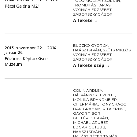
TÖLG-MOLNÁR ZOLTÁN
,
TROMBITÁS TAMÁS
,
Pécsi Galéria M21
VOJNICH ERZSÉBET
,
ZÁBORSZKY GÁBOR
A fekete
→
BUCZKÓ GYÖRGY
,
2013. november 22. ‒ 2014.
HAÁSZ ISTVÁN
,
SZÜTS MIKLÓS
,
január 26.
VOJNICH ERZSÉBET
,
Fővárosi Képtár/Kiscelli
ZÁBORSZKY GÁBOR
Múzeum
A fekete szép
→
COLIN ARDLEY
,
BÁLVÁNYOS LEVENTE
,
MONIKA BRANDMEIER
,
CHILF MÁRIA
,
TONY CRAGG
,
DAN GRAHAM
,
RITA ERNST
,
GÁYOR TIBOR
,
GELLÉR B. ISTVÁN
,
MICHAEL GRUBER
,
EDGAR GUTBUB
,
HAÁSZ ISTVÁN
,
HALÁSZ PÉTER TAMÁS
,