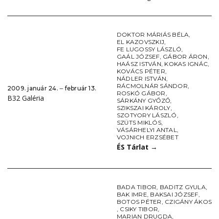
DOKTOR MÁRIÁS BÉLA
,
EL KAZOVSZKIJ
,
FE LUGOSSY LÁSZLÓ
,
GAÁL JÓZSEF
,
GÁBOR ÁRON
,
HAÁSZ ISTVÁN
,
KOKAS IGNÁC
,
KOVÁCS PÉTER
,
NÁDLER ISTVÁN
,
RÁCMOLNÁR SÁNDOR
,
2009. január 24. ‒ február 13.
ROSKÓ GÁBOR
,
B32 Galéria
SÁRKÁNY GYŐZŐ
,
SZIKSZAI KÁROLY
,
SZOTYORY LÁSZLÓ
,
SZÜTS MIKLÓS
,
VÁSÁRHELYI ANTAL
,
VOJNICH ERZSÉBET
ÉS Tárlat
→
BADA TIBOR
,
BADITZ GYULA
,
BAK IMRE
,
BAKSAI JÓZSEF
,
BOTOS PÉTER
,
CZIGÁNY ÁKOS
,
CSIKY TIBOR
,
MARIAN DRUGDA
,