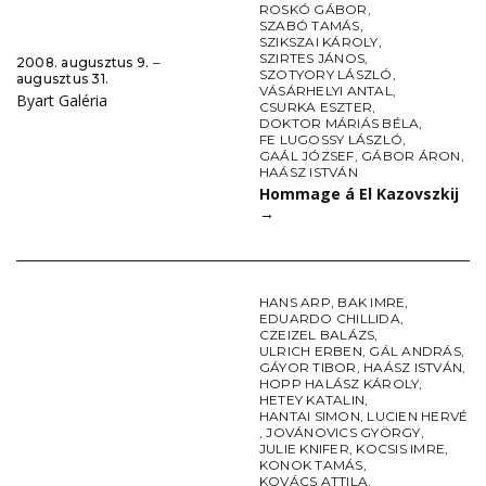
ROSKÓ GÁBOR
,
SZABÓ TAMÁS
,
SZIKSZAI KÁROLY
,
SZIRTES JÁNOS
,
2008. augusztus 9. ‒
SZOTYORY LÁSZLÓ
,
augusztus 31.
VÁSÁRHELYI ANTAL
,
Byart Galéria
CSURKA ESZTER
,
DOKTOR MÁRIÁS BÉLA
,
FE LUGOSSY LÁSZLÓ
,
GAÁL JÓZSEF
,
GÁBOR ÁRON
,
HAÁSZ ISTVÁN
Hommage á El Kazovszkij
→
HANS ARP
,
BAK IMRE
,
EDUARDO CHILLIDA
,
CZEIZEL BALÁZS
,
ULRICH ERBEN
,
GÁL ANDRÁS
,
GÁYOR TIBOR
,
HAÁSZ ISTVÁN
,
HOPP HALÁSZ KÁROLY
,
HETEY KATALIN
,
HANTAI SIMON
,
LUCIEN HERVÉ
,
JOVÁNOVICS GYÖRGY
,
JULIE KNIFER
,
KOCSIS IMRE
,
KONOK TAMÁS
,
KOVÁCS ATTILA
,