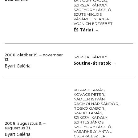
SÁRKÁNY GYŐZŐ
,
SZIKSZAI KÁROLY
,
SZOTYORY LÁSZLÓ
,
SZÜTS MIKLÓS
,
VÁSÁRHELYI ANTAL
,
VOJNICH ERZSÉBET
ÉS Tárlat
→
2008. október 19. ‒ november
SZIKSZAI KÁROLY
13.
Soutine-átiratok
→
Byart Galéria
KOPASZ TAMÁS
,
KOVÁCS PÉTER
,
NÁDLER ISTVÁN
,
RÁCMOLNÁR SÁNDOR
,
ROSKÓ GÁBOR
,
SZABÓ TAMÁS
,
SZIKSZAI KÁROLY
,
SZIRTES JÁNOS
,
2008. augusztus 9. ‒
SZOTYORY LÁSZLÓ
,
augusztus 31.
VÁSÁRHELYI ANTAL
,
Byart Galéria
CSURKA ESZTER
,