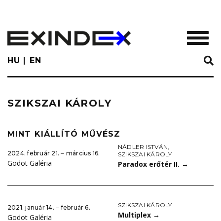
Skip
to
main
TOGGL
content
HU
EN
SZIKSZAI KÁROLY
MINT KIÁLLÍTÓ MŰVÉSZ
NÁDLER ISTVÁN
,
2024. február 21. ‒ március 16.
SZIKSZAI KÁROLY
Godot Galéria
Paradox erőtér II.
→
SZIKSZAI KÁROLY
2021. január 14. ‒ február 6.
Multiplex
→
Godot Galéria