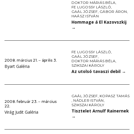
DOKTOR MÁRIÁS BÉLA
,
FE LUGOSSY LÁSZLÓ
,
GAÁL JÓZSEF
,
GÁBOR ÁRON
,
HAÁSZ ISTVÁN
Hommage á El Kazovszkij
→
FE LUGOSSY LÁSZLÓ
,
GAÁL JÓZSEF
,
2008. március 21. ‒ április 3.
DOKTOR MÁRIÁS BÉLA
,
SZIKSZAI KÁROLY
Byart Galéria
Az utolsó tavaszi debil
→
GAÁL JÓZSEF
,
KOPASZ TAMÁS
,
NÁDLER ISTVÁN
,
2008. február 23. ‒ március
SZIKSZAI KÁROLY
22.
Tisztelet Arnulf Rainernek
Virág Judit Galéria
→