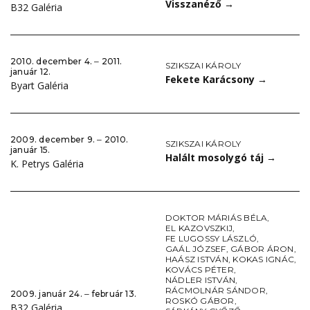
Visszanéző
→
B32 Galéria
2010. december 4. ‒ 2011.
SZIKSZAI KÁROLY
január 12.
Fekete Karácsony
→
Byart Galéria
2009. december 9. ‒ 2010.
SZIKSZAI KÁROLY
január 15.
Halált mosolygó táj
→
K. Petrys Galéria
DOKTOR MÁRIÁS BÉLA
,
EL KAZOVSZKIJ
,
FE LUGOSSY LÁSZLÓ
,
GAÁL JÓZSEF
,
GÁBOR ÁRON
,
HAÁSZ ISTVÁN
,
KOKAS IGNÁC
,
KOVÁCS PÉTER
,
NÁDLER ISTVÁN
,
RÁCMOLNÁR SÁNDOR
,
2009. január 24. ‒ február 13.
ROSKÓ GÁBOR
,
B32 Galéria