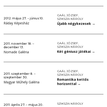
GAÁL JÓZSEF
,
2012. május 27. ‒ június 10.
SZIKSZAI KÁROLY
Ráday Képesház
Újabb négykezesek
→
GAÁL JÓZSEF
,
2011. november 18. ‒
SZIKSZAI KÁROLY
december 13.
Két géniusz játékai
→
Nomade Galéria
GAÁL JÓZSEF
,
2011. szeptember 8. ‒
SZIKSZAI KÁROLY
szeptember 30.
Romantika kettős
Magyar Műhely Galéria
horizonttal
→
SZIKSZAI KÁROLY
2011. április 27. ‒ május 20.