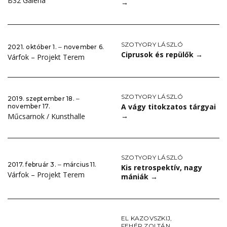
B32 Galéria
→
SZOTYORY LÁSZLÓ
2021. október 1. ‒ november 6.
Ciprusok és repülők
→
Várfok – Projekt Terem
SZOTYORY LÁSZLÓ
2019. szeptember 18. ‒
A vágy titokzatos tárgyai
november 17.
→
Műcsarnok / Kunsthalle
SZOTYORY LÁSZLÓ
2017. február 3. ‒ március 11.
Kis retrospektív, nagy
Várfok – Projekt Terem
mániák
→
EL KAZOVSZKIJ
,
FEHÉR ZOLTÁN
,