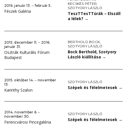
KECSKÉS PÉTER
,
2016. január 13. ‒ február 5.
SZOTYORY LÁSZLÓ
Fészek Galéria
TeszTTesTTúrák – Elszáll
a lélek?
→
BERTHOLD BOCK
,
2015. december 11. ‒ 2016.
SZOTYORY LÁSZLÓ
január 31.
Bock Berthold, Szotyory
Osztrák Kulturális Fórum
László kiállítása
→
Budapest
2015. október 14. ‒ november
SZOTYORY LÁSZLÓ
13.
Szépek és félelmetesek
→
Karinthy Szalon
2014. november 6. ‒
SZOTYORY LÁSZLÓ
november 30.
Szépek és félelmetesek
→
Ferencvárosi Pincegaléria