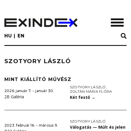
Skip
to
main
TOGGL
content
HU
EN
SZOTYORY LÁSZLÓ
MINT KIÁLLÍTÓ MŰVÉSZ
SZOTYORY LÁSZLÓ
,
2026. január 7. ‒ január 30.
ZOLTÁN MÁRIA FLÓRA
2B Galéria
Két festő
→
SZOTYORY LÁSZLÓ
2023. február 16. ‒ március 9.
Válogatás — Múlt és jelen