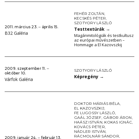
FEHÉR ZOLTÁN
,
KECSKÉS PÉTER
,
SZOTYORY LÁSZLÓ
2011. március 23. ‒ április 15.
Testtextúrák
→
B32 Galéria
Magánmitológiák és testkultusz
az európai művészetben –
Hommage a El Kazovszkij
2009. szeptember 11. ‒
SZOTYORY LÁSZLÓ
október 10.
Képregény
→
Várfok Galéria
DOKTOR MÁRIÁS BÉLA
,
EL KAZOVSZKIJ
,
FE LUGOSSY LÁSZLÓ
,
GAÁL JÓZSEF
,
GÁBOR ÁRON
,
HAÁSZ ISTVÁN
,
KOKAS IGNÁC
,
KOVÁCS PÉTER
,
NÁDLER ISTVÁN
,
RÁCMOLNÁR SÁNDOR
,
2009. január 24. ‒ február 13.