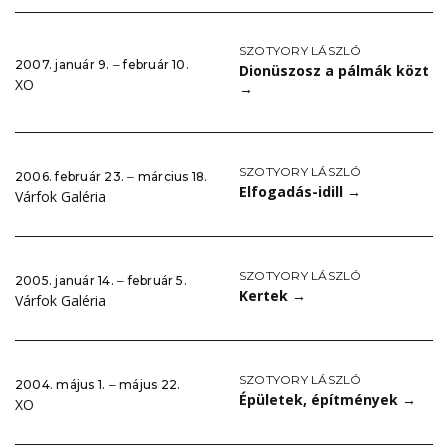
SZOTYORY LÁSZLÓ
2007. január 9. ‒ február 10.
Dionüszosz a pálmák közt
XO
→
SZOTYORY LÁSZLÓ
2006. február 23. ‒ március 18.
Elfogadás-idill
→
Várfok Galéria
SZOTYORY LÁSZLÓ
2005. január 14. ‒ február 5.
Kertek
→
Várfok Galéria
SZOTYORY LÁSZLÓ
2004. május 1. ‒ május 22.
Épületek, építmények
→
XO