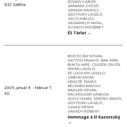
ROSKÓ GÁBOR
,
B32 Galéria
SÁRKÁNY GYŐZŐ
,
SZIKSZAI KÁROLY
,
SZOTYORY LÁSZLÓ
,
SZÜTS MIKLÓS
,
VÁSÁRHELYI ANTAL
,
VOJNICH ERZSÉBET
ÉS Tárlat
→
BODÓCZKY ISTVÁN
,
AATOTH FRANYO
,
BAK IMRE
,
BUKTA IMRE
,
CSISZÉR ZSUZSI
,
FEHÉR LÁSZLÓ
,
FE LUGOSSY LÁSZLÓ
,
GÁBOR ÁRON
,
HENCZE TAMÁS
,
KELEMEN KÁROLY
,
2009. január 9. ‒ február 7.
NÁDLER ISTVÁN
,
XO
RÁCMOLNÁR SÁNDOR
,
SOÓS TAMÁS
,
SZIRTES JÁNOS
,
SZOTYORY LÁSZLÓ
,
UJHÁZI PÉTER
,
VÁRADY RÓBERT
Hommage á El Kazovszkij
→