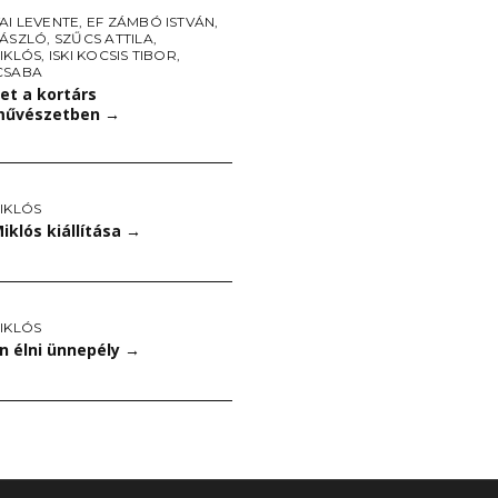
AI LEVENTE
,
EF ZÁMBÓ ISTVÁN
,
LÁSZLÓ
,
SZŰCS ATTILA
,
IKLÓS
,
ISKI KOCSIS TIBOR
,
CSABA
et a kortárs
művészetben
→
IKLÓS
iklós kiállítása
→
IKLÓS
n élni ünnepély
→