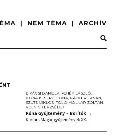
ÉMA
NEM TÉMA
ARCHÍV
ÉNT
BIKÁCSI DANIELA
,
FEHÉR LÁSZLÓ
,
ILONA KESERÜ ILONA
,
NÁDLER ISTVÁN
,
SZÜTS MIKLÓS
,
TÖLG-MOLNÁR ZOLTÁN
,
VOJNICH ERZSÉBET
Róna Gyűjtemény – Borítók
→
Kortárs Magángyűjtemények XX.