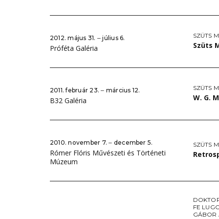
SZÜTS M
2012. május 31. ‒ július 6.
Szüts M
Próféta Galéria
SZÜTS M
2011. február 23. ‒ március 12.
W. G. 
B32 Galéria
2010. november 7. ‒ december 5.
SZÜTS M
Rómer Flóris Művészeti és Történeti
Retros
Múzeum
DOKTOR
FE LUG
GÁBOR