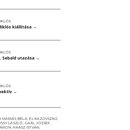
IKLÓS
iklós kiállítása
→
IKLÓS
M. Sebald utazása
→
IKLÓS
pektív
→
 MÁRIÁS BÉLA
,
EL KAZOVSZKIJ
,
OSSY LÁSZLÓ
,
GAÁL JÓZSEF
,
 ÁRON
,
HAÁSZ ISTVÁN
,