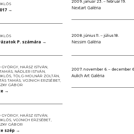
2009. január 23. ‒ február 19.
IKLÓS
Nextart Galéria
2017
→
2008. június 11. ‒ július 18.
IKLÓS
ázatok P. számára
→
Nessim Galéria
 GYÖRGY
,
HAÁSZ ISTVÁN
,
2007. november 6. ‒ december 6
TAMÁS
,
NÁDLER ISTVÁN
,
Aulich Art Galéria
IKLÓS
,
TÖLG-MOLNÁR ZOLTÁN
,
TÁS TAMÁS
,
VOJNICH ERZSÉBET
,
ZKY GÁBOR
te
→
 GYÖRGY
,
HAÁSZ ISTVÁN
,
IKLÓS
,
VOJNICH ERZSÉBET
,
ZKY GÁBOR
te szép
→