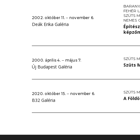
BARANY
FEHÉR 
SZÜTS M
2002. október 11. ‒ november 6.
NEMES 
Deák Erika Galéria
Építész
képző
SZÜTS M
2000. április 4. ‒ május 7.
Szüts M
Új Budapest Galéria
SZÜTS M
2020. október 15. ‒ november 6.
A Földö
B32 Galéria