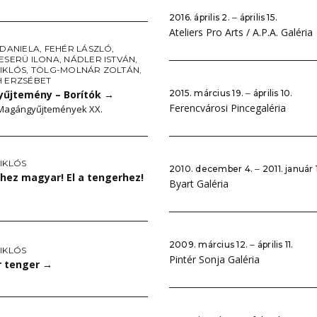
2016. április 2. ‒ április 15.
Ateliers Pro Arts / A.P.A. Galéria
 DANIELA
,
FEHÉR LÁSZLÓ
,
ESERÜ ILONA
,
NÁDLER ISTVÁN
,
IKLÓS
,
TÖLG-MOLNÁR ZOLTÁN
,
H ERZSÉBET
yűjtemény – Borítók
→
2015. március 19. ‒ április 10.
Ferencvárosi Pincegaléria
 Magángyűjtemények XX.
IKLÓS
2010. december 4. ‒ 2011. január 
hez magyar! El a tengerhez!
Byart Galéria
2009. március 12. ‒ április 11.
IKLÓS
Pintér Sonja Galéria
 tenger
→