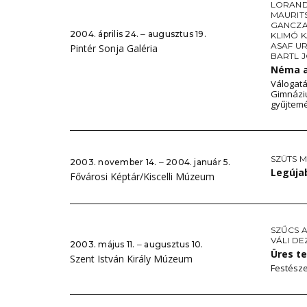
LORAND
MAURIT
GANCZA
2004. április 24. ‒ augusztus 19.
KLIMÓ 
ASAF UR
Pintér Sonja Galéria
BARTL 
Néma 
Válogat
Gimnáziu
gyűjtem
SZÜTS M
2003. november 14. ‒ 2004. január 5.
Legúja
Fővárosi Képtár/Kiscelli Múzeum
SZŰCS A
VÁLI DE
2003. május 11. ‒ augusztus 10.
Üres t
Szent István Király Múzeum
Festésze