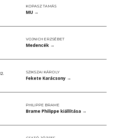
KOPASZ TAMÁS
MU
→
VOJNICH ERZSÉBET
Medencék
→
SZIKSZAI KÁROLY
12.
Fekete Karácsony
→
PHILIPPE BRAME
Brame Philippe kiállítása
→
CSATÓ JÓZSEF