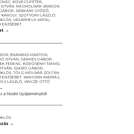
IGNÁC
,
KOVÁCS PÉTER
,
 ISTVÁN
,
RÁCMOLNÁR SÁNDOR
,
 GÁBOR
,
SÁRKÁNY GYŐZŐ
,
I KÁROLY
,
SZOTYORY LÁSZLÓ
,
IKLÓS
,
VÁSÁRHELYI ANTAL
,
H ERZSÉBET
lat
→
IBOR
,
BARABÁS MÁRTON
,
BÓ ISTVÁN
,
GERHES GÁBOR
,
EK FERENC
,
KÖRÖSÉNYI TAMÁS
,
ISTVÁN
,
SZABÓ GÁBOR
,
IKLÓS
,
TÖLG-MOLNÁR ZOLTÁN
,
H ERZSÉBET
,
WAHORN ANDRÁS
,
S 2 LÁSZLÓ
,
VINCZE OTTÓ
→
s a Stúdió Gyűjteményből
IKLÓS
tazás
→