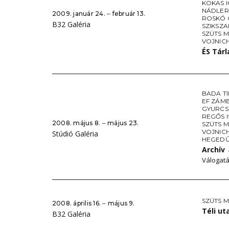
KOKAS 
NÁDLER
2009. január 24. ‒ február 13.
ROSKÓ
B32 Galéria
SZIKSZA
SZÜTS M
VOJNIC
ÉS Tár
BADA T
EF ZÁM
GYURCS
REGŐS 
2008. május 8. ‒ május 23.
SZÜTS M
VOJNIC
Stúdió Galéria
HEGEDŰ
Archív
Válogatá
SZÜTS M
2008. április 16. ‒ május 9.
Téli u
B32 Galéria