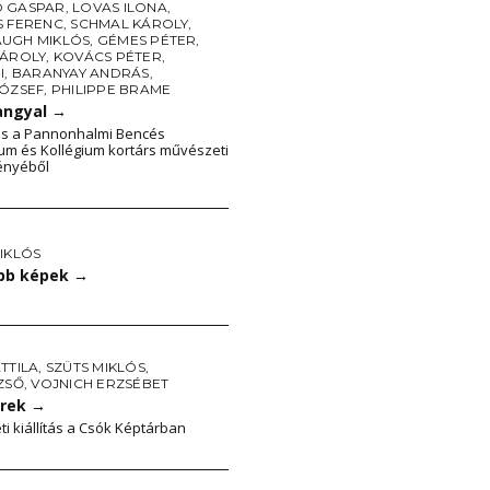
 GASPAR
,
LOVAS ILONA
,
S FERENC
,
SCHMAL KÁROLY
,
UGH MIKLÓS
,
GÉMES PÉTER
,
KÁROLY
,
KOVÁCS PÉTER
,
I
,
BARANYAY ANDRÁS
,
JÓZSEF
,
PHILIPPE BRAME
angyal
→
ás a Pannonhalmi Bencés
m és Kollégium kortárs művészeti
ényéből
IKLÓS
bb képek
→
TTILA
,
SZÜTS MIKLÓS
,
ZSŐ
,
VOJNICH ERZSÉBET
erek
→
ti kiállítás a Csók Képtárban