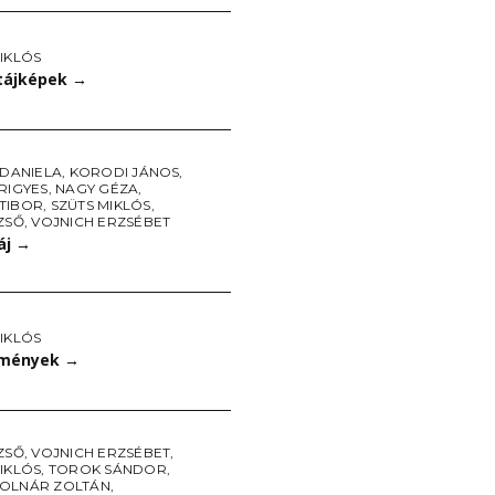
IKLÓS
 tájképek
→
 DANIELA
,
KORODI JÁNOS
,
RIGYES
,
NAGY GÉZA
,
TIBOR
,
SZÜTS MIKLÓS
,
ZSŐ
,
VOJNICH ERZSÉBET
áj
→
IKLÓS
tmények
→
ZSŐ
,
VOJNICH ERZSÉBET
,
IKLÓS
,
TOROK SÁNDOR
,
OLNÁR ZOLTÁN
,