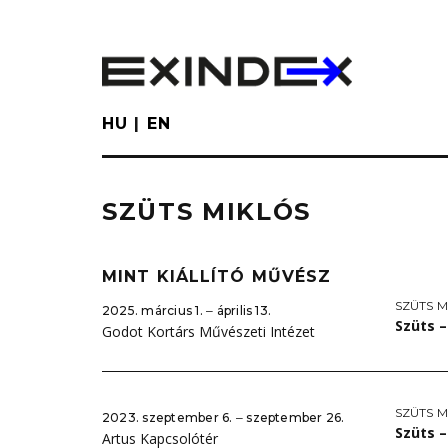
Skip
to
main
content
HU
EN
SZÜTS MIKLÓS
MINT KIÁLLÍTÓ MŰVÉSZ
SZÜTS M
2025. március 1. ‒ április 13.
Szüts –
Godot Kortárs Művészeti Intézet
SZÜTS M
2023. szeptember 6. ‒ szeptember 26.
Szüts –
Artus Kapcsolótér