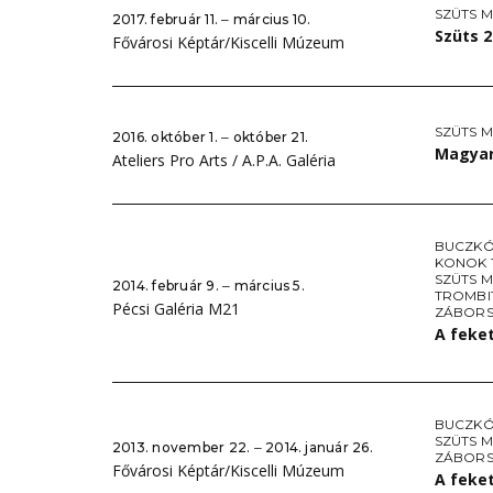
SZÜTS M
2017. február 11. ‒ március 10.
Szüts 
Fővárosi Képtár/Kiscelli Múzeum
SZÜTS M
2016. október 1. ‒ október 21.
Magyar
Ateliers Pro Arts / A.P.A. Galéria
BUCZKÓ
KONOK 
SZÜTS M
2014. február 9. ‒ március 5.
TROMBI
Pécsi Galéria M21
ZÁBORS
A feke
BUCZKÓ
SZÜTS M
2013. november 22. ‒ 2014. január 26.
ZÁBORS
Fővárosi Képtár/Kiscelli Múzeum
A feke