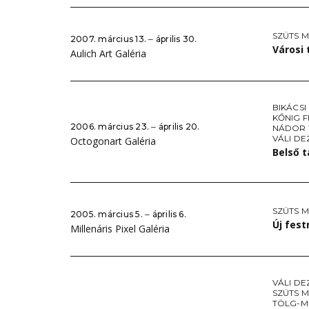
SZÜTS M
2007. március 13. ‒ április 30.
Városi
Aulich Art Galéria
BIKÁCSI
KŐNIG F
2006. március 23. ‒ április 20.
NÁDOR 
VÁLI DE
Octogonart Galéria
Belső t
SZÜTS M
2005. március 5. ‒ április 6.
Új fes
Millenáris Pixel Galéria
VÁLI DE
SZÜTS M
TÖLG-M