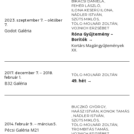
BIKÁCSI DANIELA
,
FEHÉR LÁSZLÓ
,
ILONA KESERÜ ILONA
,
NÁDLER ISTVÁN
,
SZÜTS MIKLÓS
,
2023. szeptember 7. ‒ október
TÖLG-MOLNÁR ZOLTÁN
,
7.
VOJNICH ERZSÉBET
Godot Galéria
Róna Gyűjtemény –
Borítók
→
Kortárs Magángyűjtemények
XX.
2017. december 7. ‒ 2018.
TÖLG-MOLNÁR ZOLTÁN
február 1.
49. hét
→
B32 Galéria
BUCZKÓ GYÖRGY
,
HAÁSZ ISTVÁN
,
KONOK TAMÁS
,
NÁDLER ISTVÁN
,
SZÜTS MIKLÓS
,
2014. február 9. ‒ március 5.
TÖLG-MOLNÁR ZOLTÁN
,
TROMBITÁS TAMÁS
,
Pécsi Galéria M21
VOJNICH ERZSÉBET
,