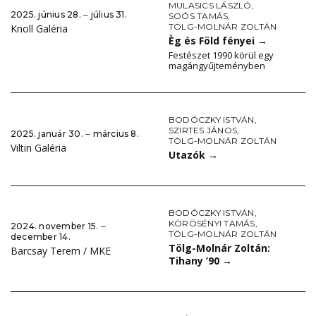
MULASICS LÁSZLÓ
,
2025. június 28. ‒ július 31.
SOÓS TAMÁS
,
TÖLG-MOLNÁR ZOLTÁN
Knoll Galéria
Èg és Föld fényei
→
Festészet 1990 körül egy
magángyűjteményben
BODÓCZKY ISTVÁN
,
SZIRTES JÁNOS
,
2025. január 30. ‒ március 8.
TÖLG-MOLNÁR ZOLTÁN
Viltin Galéria
Utazók
→
BODÓCZKY ISTVÁN
,
KÖRÖSÉNYI TAMÁS
,
2024. november 15. ‒
TÖLG-MOLNÁR ZOLTÁN
december 14.
Tölg-Molnár Zoltán:
Barcsay Terem / MKE
Tihany ’90
→