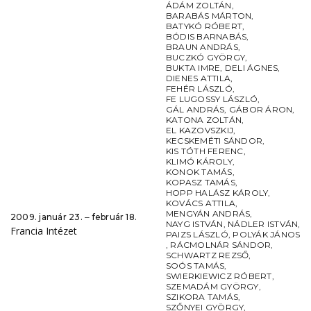
ÁDÁM ZOLTÁN
,
BARABÁS MÁRTON
,
BATYKÓ RÓBERT
,
BÓDIS BARNABÁS
,
BRAUN ANDRÁS
,
BUCZKÓ GYÖRGY
,
BUKTA IMRE
,
DELI ÁGNES
,
DIENES ATTILA
,
FEHÉR LÁSZLÓ
,
FE LUGOSSY LÁSZLÓ
,
GÁL ANDRÁS
,
GÁBOR ÁRON
,
KATONA ZOLTÁN
,
EL KAZOVSZKIJ
,
KECSKEMÉTI SÁNDOR
,
KIS TÓTH FERENC
,
KLIMÓ KÁROLY
,
KONOK TAMÁS
,
KOPASZ TAMÁS
,
HOPP HALÁSZ KÁROLY
,
KOVÁCS ATTILA
,
MENGYÁN ANDRÁS
,
2009. január 23. ‒ február 18.
NAYG ISTVÁN
,
NÁDLER ISTVÁN
,
Francia Intézet
PAIZS LÁSZLÓ
,
POLYÁK JÁNOS
,
RÁCMOLNÁR SÁNDOR
,
SCHWARTZ REZSŐ
,
SOÓS TAMÁS
,
SWIERKIEWICZ RÓBERT
,
SZEMADÁM GYÖRGY
,
SZIKORA TAMÁS
,
SZŐNYEI GYÖRGY
,