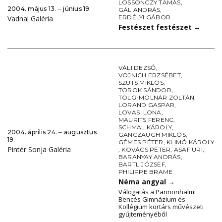
LOSSONCZY TAMÁS
,
2004. május 13. ‒ június 19.
GÁL ANDRÁS
,
ERDÉLYI GÁBOR
Vadnai Galéria
Festészet festészet
→
VÁLI DEZSŐ
,
VOJNICH ERZSÉBET
,
SZÜTS MIKLÓS
,
TOROK SÁNDOR
,
TÖLG-MOLNÁR ZOLTÁN
,
LORAND GASPAR
,
LOVAS ILONA
,
MAURITS FERENC
,
SCHMAL KÁROLY
,
2004. április 24. ‒ augusztus
GANCZAUGH MIKLÓS
,
19.
GÉMES PÉTER
,
KLIMÓ KÁROLY
Pintér Sonja Galéria
,
KOVÁCS PÉTER
,
ASAF URI
,
BARANYAY ANDRÁS
,
BARTL JÓZSEF
,
PHILIPPE BRAME
Néma angyal
→
Válogatás a Pannonhalmi
Bencés Gimnázium és
Kollégium kortárs művészeti
gyűjteményéből