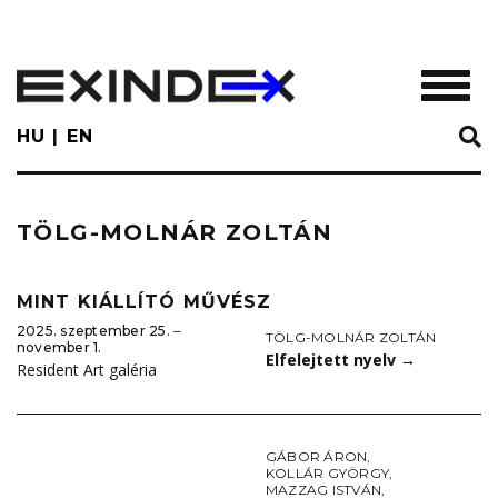
Skip
to
main
TOGGL
content
HU
EN
TÖLG-MOLNÁR ZOLTÁN
MINT KIÁLLÍTÓ MŰVÉSZ
2025. szeptember 25. ‒
TÖLG-MOLNÁR ZOLTÁN
november 1.
Elfelejtett nyelv
→
Resident Art galéria
GÁBOR ÁRON
,
KOLLÁR GYÖRGY
,
MAZZAG ISTVÁN
,