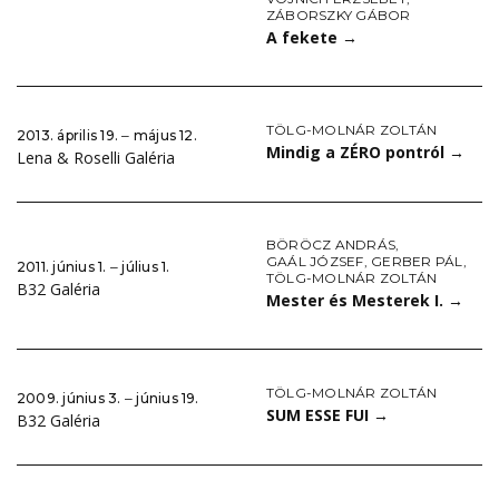
ZÁBORSZKY GÁBOR
A fekete
→
TÖLG-MOLNÁR ZOLTÁN
2013. április 19. ‒ május 12.
Mindig a ZÉRO pontról
→
Lena & Roselli Galéria
BÖRÖCZ ANDRÁS
,
GAÁL JÓZSEF
,
GERBER PÁL
,
2011. június 1. ‒ július 1.
TÖLG-MOLNÁR ZOLTÁN
B32 Galéria
Mester és Mesterek I.
→
TÖLG-MOLNÁR ZOLTÁN
2009. június 3. ‒ június 19.
SUM ESSE FUI
→
B32 Galéria