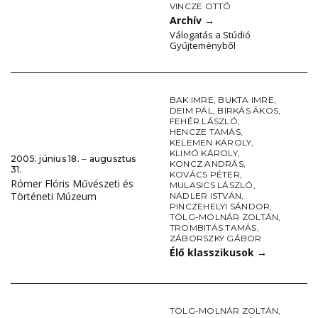
VINCZE OTTÓ
Archív
→
Válogatás a Stúdió
Gyűjteményből
BAK IMRE
,
BUKTA IMRE
,
DEIM PÁL
,
BIRKÁS ÁKOS
,
FEHÉR LÁSZLÓ
,
HENCZE TAMÁS
,
KELEMEN KÁROLY
,
KLIMÓ KÁROLY
,
2005. június 18. ‒ augusztus
KONCZ ANDRÁS
,
31.
KOVÁCS PÉTER
,
Rómer Flóris Művészeti és
MULASICS LÁSZLÓ
,
Történeti Múzeum
NÁDLER ISTVÁN
,
PINCZEHELYI SÁNDOR
,
TÖLG-MOLNÁR ZOLTÁN
,
TROMBITÁS TAMÁS
,
ZÁBORSZKY GÁBOR
Élő klasszikusok
→
TÖLG-MOLNÁR ZOLTÁN
,