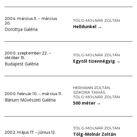
2004. március 3. ‒ március
TÖLG-MOLNÁR ZOLTÁN
20.
Helldunkel
→
Dorottya Galéria
2000. szeptember 22. ‒
TÖLG-MOLNÁR ZOLTÁN
október 15.
Egytől tizennégyig
→
Budapest Galéria
HERMANN ZOLTÁN
,
SZIKORA TAMÁS
,
2000. február 10. ‒ március 11.
TÖLG-MOLNÁR ZOLTÁN
Illárium Művészeti Galéria
500 méter
→
TÖLG-MOLNÁR ZOLTÁN
2002. május 17. ‒ június 12.
Tölg-Molnár Zoltán