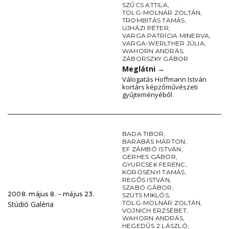
SZŰCS ATTILA
,
TÖLG-MOLNÁR ZOLTÁN
,
TROMBITÁS TAMÁS
,
UJHÁZI PÉTER
,
VARGA PATRÍCIA MINERVA
,
VARGA-WERLTHER JÚLIA
,
WAHORN ANDRÁS
,
ZÁBORSZKY GÁBOR
Meglátni
→
Válogatás Hoffmann István
kortárs képzőművészeti
gyűjteményéből
BADA TIBOR
,
BARABÁS MÁRTON
,
EF ZÁMBÓ ISTVÁN
,
GERHES GÁBOR
,
GYURCSEK FERENC
,
KÖRÖSÉNYI TAMÁS
,
REGŐS ISTVÁN
,
SZABÓ GÁBOR
,
2008. május 8. ‒ május 23.
SZÜTS MIKLÓS
,
TÖLG-MOLNÁR ZOLTÁN
,
Stúdió Galéria
VOJNICH ERZSÉBET
,
WAHORN ANDRÁS
,
HEGEDŰS 2 LÁSZLÓ
,