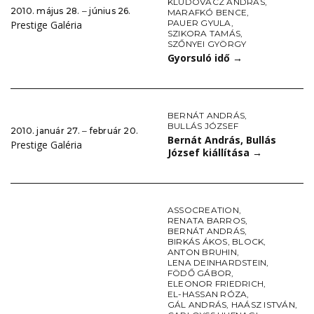
KLUDOVÁCZ ANDRÁS
,
2010. május 28. ‒ június 26.
MARAFKÓ BENCE
,
PAUER GYULA
,
Prestige Galéria
SZIKORA TAMÁS
,
SZŐNYEI GYÖRGY
Gyorsuló idő
→
BERNÁT ANDRÁS
,
BULLÁS JÓZSEF
2010. január 27. ‒ február 20.
Bernát András, Bullás
Prestige Galéria
József kiállítása
→
ASSOCREATION
,
RENATA BARROS
,
BERNÁT ANDRÁS
,
BIRKÁS ÁKOS
,
BLOCK
,
ANTON BRUHIN
,
LENA DEINHARDSTEIN
,
FÖDŐ GÁBOR
,
ELEONOR FRIEDRICH
,
EL-HASSAN RÓZA
,
GÁL ANDRÁS
,
HAÁSZ ISTVÁN
,