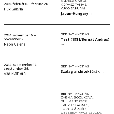
ERDÉLYI GÁBOR
,
2015. február 6. ‒ február 26.
KOPASZ TAMÁS
,
YUKO SAKURAI
Flux Galéria
Japan-Hungary
→
BERNÁT ANDRÁS
2014. november 6. ‒
Test (1981/Bernát András)
november 2.
→
Neon Galéria
2014. szeptember 17. ‒
BERNÁT ANDRÁS
szeptember 28.
Szalag architektúrák
→
A38 Kiállítótér
BERNÁT ANDRÁS
,
ZHENIA BOZUKOVA
,
BULLÁS JÓZSEF
,
EPERJESI ÁGNES
,
FORGÓ ÁRPÁD
,
GESZTELYI NAGY ZSUZSA
,