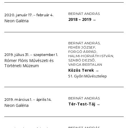
BERNÁT ANDRÁS
2020. január 17. ‒ február 4.
2018 – 2019
→
Neon Galéria
BERNÁT ANDRÁS
,
FEHÉR JÓZSEF
,
FORGÓ ÁRPÁD
,
2019. július 31. ‒ szeptember 1.
HALMI-HORVÁTH ISTVÁN
,
Rómer Flóris Művészeti és
SZABÓ DEZSŐ
,
VARGA BERTALAN
Történeti Múzeum
Közös Terek
→
51. Győri Művésztelep
BERNÁT ANDRÁS
2019. március 1. ‒ április 14.
Tér-Test-Táj
→
Neon Galéria
BERNÁT ANDRÁS