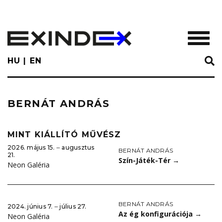
Skip
to
main
TOGGL
content
HU
EN
BERNÁT ANDRÁS
MINT KIÁLLÍTÓ MŰVÉSZ
2026. május 15. ‒ augusztus
BERNÁT ANDRÁS
21.
Szín-Játék-Tér
→
Neon Galéria
BERNÁT ANDRÁS
2024. június 7. ‒ július 27.
Az ég konfigurációja
→
Neon Galéria