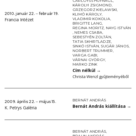
CARLOYSS HUFNAGL
,
KÁROLYI ZSIGMOND
,
GRZEGORZ KIELAWSKI
,
2010. január 22. ‒ február 19.
KLIMÓ KÁROLY
,
VLADIMIR KOKOLIA
,
Francia Intézet
BRIGITTE LANG
,
REGINA MORITZ
,
NAYG ISTVÁN
,
NEMES CSABA
,
SEBESTYÉN ZOLTÁN
,
TATIA SKHIRTLADZE
,
SINKÓ ISTVÁN
,
SUGÁR JÁNOS
,
NORBERT TRUMMER
,
VARGA GABI
,
VÁRNAI GYÖRGY
,
MARKO ZINK
Cím nélkül
→
Christa Wenzl gyűjteményéből
BERNÁT ANDRÁS
2009. április 22. ‒ május 15.
Bernát András kiállítása
→
K. Petrys Galéria
BERNÁT ANDRÁS
,
BRAUN ANDRÁS
,