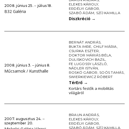
ELEKES KÁROLY
,
2008. június 25. ‒ július 18.
ERDÉLYI GÁBOR
,
B32 Galéria
SZABÓ ÁDÁM
,
SZÍJ KAMILLA
Diszkréció
→
BERNÁT ANDRÁS
,
BUKTA IMRE
,
CHILF MÁRIA
,
CSURKA ESZTER
,
DOKTOR MÁRIÁS BÉLA
,
DULISKOVICH BAZIL
,
FE LUGOSSY LÁSZLÓ
,
2008. június 3. ‒ június 8.
NÁDLER ISTVÁN
,
Műcsarnok / Kunsthalle
ROSKÓ GÁBOR
,
SOÓS TAMÁS
,
SWIERKIEWICZ RÓBERT
TérErő
→
Kortárs festők a mobilitás
világáról
BRAUN ANDRÁS
,
2007. augusztus 24. ‒
ELEKES KÁROLY
,
szeptember 20.
ERDÉLYI GÁBOR
,
SZABÓ ÁDÁM
,
SZÍJ KAMILLA
,
Miskolci Galéria Városi