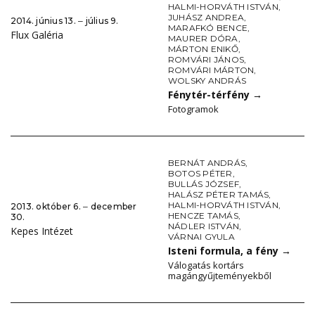
HALMI-HORVÁTH ISTVÁN
,
JUHÁSZ ANDREA
,
2014. június 13. ‒ július 9.
MARAFKÓ BENCE
,
Flux Galéria
MAURER DÓRA
,
MÁRTON ENIKŐ
,
ROMVÁRI JÁNOS
,
ROMVÁRI MÁRTON
,
WOLSKY ANDRÁS
Fénytér-térfény
→
Fotogramok
BERNÁT ANDRÁS
,
BOTOS PÉTER
,
BULLÁS JÓZSEF
,
HALÁSZ PÉTER TAMÁS
,
HALMI-HORVÁTH ISTVÁN
,
2013. október 6. ‒ december
HENCZE TAMÁS
,
30.
NÁDLER ISTVÁN
,
Kepes Intézet
VÁRNAI GYULA
Isteni formula, a fény
→
Válogatás kortárs
magángyűjteményekből