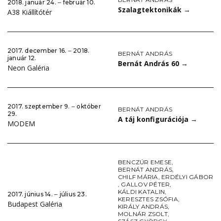
2018. január 24. ‒ február 10.
Szalagtektonikák
→
A38 Kiállítótér
2017. december 16. ‒ 2018.
BERNÁT ANDRÁS
január 12.
Bernát András 60
→
Neon Galéria
2017. szeptember 9. ‒ október
BERNÁT ANDRÁS
29.
A táj konfigurációja
→
MODEM
BENCZÚR EMESE
,
BERNÁT ANDRÁS
,
CHILF MÁRIA
,
ERDÉLYI GÁBOR
,
GALLOV PÉTER
,
KÁLDI KATALIN
,
2017. június 14. ‒ július 23.
KERESZTES ZSÓFIA
,
Budapest Galéria
KIRÁLY ANDRÁS
,
MOLNÁR ZSOLT
,