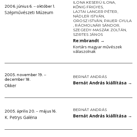
ILONA KESERÜ ILONA
,
2006. június 6. ‒ október 1.
KŐNIG FRIGYES
,
LAJTAI LANGER PÉTER
,
Szépművészeti Múzeum
NÁDLER ISTVÁN
,
OROSZ ISTVÁN
,
PAUER GYULA
,
RÁCMOLNÁR SÁNDOR
,
SZEGEDY-MASZÁK ZOLTÁN
,
SZIRTES JÁNOS
Re:mbrandt
→
Kortárs magyar művészek
válaszolnak
2005. november 19. ‒
BERNÁT ANDRÁS
december 18.
Bernát András kiállítása
→
Okker
BERNÁT ANDRÁS
2005. április 20. ‒ május 16.
Bernát András kiállítása
→
K. Petrys Galéria