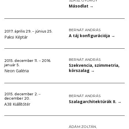
SZÁSZ GYÖRGY
Másodlat
→
BERNÁT ANDRÁS
2017. április 29. ‒ június 25.
A táj konfigurációja
→
Paksi Képtár
BERNÁT ANDRÁS
2015. december 11. ‒ 2016.
Szekvencia, szimmetria,
január 5.
körszalag
→
Neon Galéria
2015. december 2. ‒
BERNÁT ANDRÁS
december 20.
Szalagarchitektúrák II.
→
A38 Kiállítótér
ÁDÁM ZOLTÁN
,