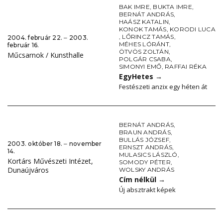
BAK IMRE
,
BUKTA IMRE
,
BERNÁT ANDRÁS
,
HAÁSZ KATALIN
,
KONOK TAMÁS
,
KORODI LUCA
,
LŐRINCZ TAMÁS
,
2004. február 22. ‒ 2003.
MÉHES LÓRÁNT
,
február 16.
ÖTVÖS ZOLTÁN
,
Műcsarnok / Kunsthalle
POLGÁR CSABA
,
SIMONYI EMŐ
,
RAFFAI RÉKA
EgyHetes
→
Festészeti anzix egy héten át
BERNÁT ANDRÁS
,
BRAUN ANDRÁS
,
BULLÁS JÓZSEF
,
2003. október 18. ‒ november
ERNSZT ANDRÁS
,
14.
MULASICS LÁSZLÓ
,
Kortárs Művészeti Intézet,
SOMODY PÉTER
,
Dunaújváros
WOLSKY ANDRÁS
Cím nélkül
→
Új absztrakt képek