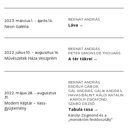
BERNÁT ANDRÁS
2023. március 1. ‒ április 14.
Láva
→
Neon Galéria
BERNÁT ANDRÁS
,
2022. július 10. ‒ augusztus 14.
PETER SIMONS DE THOUARS
Művészetek Háza Veszprém
A tér tükrei
→
BERNÁT ANDRÁS
,
ERDÉLYI GÁBOR
,
GÁL ANDRÁS
,
GÁLIK ANDRÁS
,
2022. május 28. ‒ augusztus
HAVAS BÁLINT
,
KÁLDI KATALIN
31.
,
KÁROLYI ZSIGMOND
,
Modern Képtár – Vass-
SZABÓ DEZSŐ
gyűjtemény
Tabula rasa
→
Károlyi Zsigmond és a
„monokróm festőosztály”