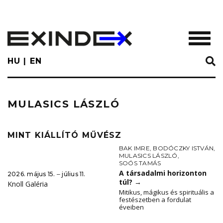
Skip
to
main
TOGGL
content
HU
EN
MULASICS LÁSZLÓ
MINT KIÁLLÍTÓ MŰVÉSZ
BAK IMRE
,
BODÓCZKY ISTVÁN
,
MULASICS LÁSZLÓ
,
SOÓS TAMÁS
A társadalmi horizonton
2026. május 15. ‒ július 11.
túl?
→
Knoll Galéria
Mitikus, mágikus és spirituális a
festészetben a fordulat
éveiben