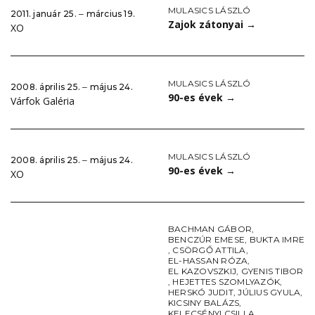
MULASICS LÁSZLÓ
2011. január 25. ‒ március 19.
Zajok zátonyai
→
XO
MULASICS LÁSZLÓ
2008. április 25. ‒ május 24.
90-es évek
→
Várfok Galéria
MULASICS LÁSZLÓ
2008. április 25. ‒ május 24.
90-es évek
→
XO
BACHMAN GÁBOR
,
BENCZÚR EMESE
,
BUKTA IMRE
,
CSÖRGŐ ATTILA
,
EL-HASSAN RÓZA
,
EL KAZOVSZKIJ
,
GYENIS TIBOR
,
HEJETTES SZOMLYAZÓK
,
HERSKÓ JUDIT
,
JÚLIUS GYULA
,
KICSINY BALÁZS
,
KELECSÉNYI CSILLA
,