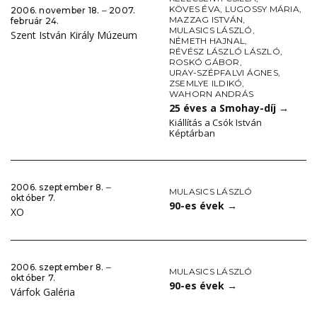
KÖVES ÉVA
,
LUGOSSY MÁRIA
,
2006. november 18. ‒ 2007.
MAZZAG ISTVÁN
,
február 24.
MULASICS LÁSZLÓ
,
Szent István Király Múzeum
NÉMETH HAJNAL
,
RÉVÉSZ LÁSZLÓ LÁSZLÓ
,
ROSKÓ GÁBOR
,
URAY-SZÉPFALVI ÁGNES
,
ZSEMLYE ILDIKÓ
,
WAHORN ANDRÁS
25 éves a Smohay-díj
→
Kiállítás a Csók István
Képtárban
2006. szeptember 8. ‒
MULASICS LÁSZLÓ
október 7.
90-es évek
→
XO
2006. szeptember 8. ‒
MULASICS LÁSZLÓ
október 7.
90-es évek
→
Várfok Galéria