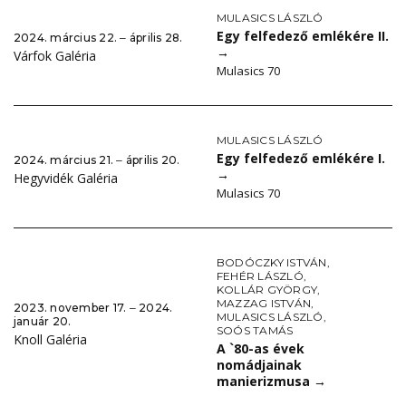
MULASICS LÁSZLÓ
Egy felfedező emlékére II.
2024. március 22. ‒ április 28.
→
Várfok Galéria
Mulasics 70
MULASICS LÁSZLÓ
Egy felfedező emlékére I.
2024. március 21. ‒ április 20.
→
Hegyvidék Galéria
Mulasics 70
BODÓCZKY ISTVÁN
,
FEHÉR LÁSZLÓ
,
KOLLÁR GYÖRGY
,
MAZZAG ISTVÁN
,
2023. november 17. ‒ 2024.
MULASICS LÁSZLÓ
,
január 20.
SOÓS TAMÁS
Knoll Galéria
A `80-as évek
nomádjainak
manierizmusa
→