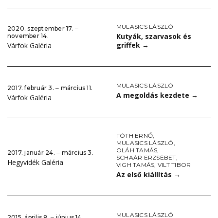
MULASICS LÁSZLÓ
2020. szeptember 17. ‒
Kutyák, szarvasok és
november 14.
griffek
→
Várfok Galéria
MULASICS LÁSZLÓ
2017. február 3. ‒ március 11.
A megoldás kezdete
→
Várfok Galéria
FÓTH ERNŐ
,
MULASICS LÁSZLÓ
,
OLÁH TAMÁS
,
2017. január 24. ‒ március 3.
SCHAÁR ERZSÉBET
,
Hegyvidék Galéria
VIGH TAMÁS
,
VILT TIBOR
Az első kiállítás
→
MULASICS LÁSZLÓ
2015. április 8. ‒ június 14.