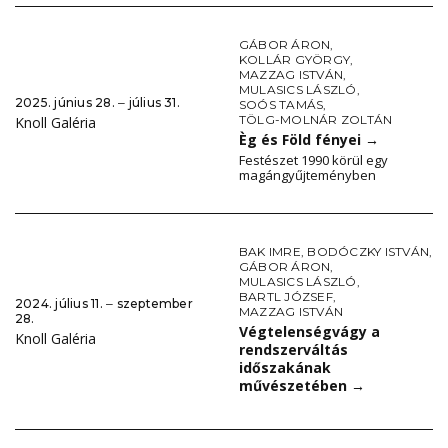
GÁBOR ÁRON
,
KOLLÁR GYÖRGY
,
MAZZAG ISTVÁN
,
MULASICS LÁSZLÓ
,
2025. június 28. ‒ július 31.
SOÓS TAMÁS
,
TÖLG-MOLNÁR ZOLTÁN
Knoll Galéria
Èg és Föld fényei
→
Festészet 1990 körül egy
magángyűjteményben
BAK IMRE
,
BODÓCZKY ISTVÁN
,
GÁBOR ÁRON
,
MULASICS LÁSZLÓ
,
BARTL JÓZSEF
,
2024. július 11. ‒ szeptember
MAZZAG ISTVÁN
28.
Végtelenségvágy a
Knoll Galéria
rendszerváltás
időszakának
művészetében
→