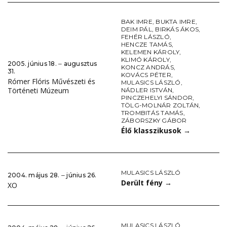
BAK IMRE
,
BUKTA IMRE
,
DEIM PÁL
,
BIRKÁS ÁKOS
,
FEHÉR LÁSZLÓ
,
HENCZE TAMÁS
,
KELEMEN KÁROLY
,
KLIMÓ KÁROLY
,
2005. június 18. ‒ augusztus
KONCZ ANDRÁS
,
31.
KOVÁCS PÉTER
,
Rómer Flóris Művészeti és
MULASICS LÁSZLÓ
,
Történeti Múzeum
NÁDLER ISTVÁN
,
PINCZEHELYI SÁNDOR
,
TÖLG-MOLNÁR ZOLTÁN
,
TROMBITÁS TAMÁS
,
ZÁBORSZKY GÁBOR
Élő klasszikusok
→
MULASICS LÁSZLÓ
2004. május 28. ‒ június 26.
Derült fény
→
XO
MULASICS LÁSZLÓ