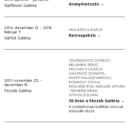
Aranymetszés
→
Raiffeisen Galéria
2014. december 12. ‒ 2015.
MULASICS LÁSZLÓ
február 7.
Retrospektív
→
Várfok Galéria
JOVÁNOVICS GYÖRGY
,
KELEMEN ZÉNÓ
,
MULASICS LÁSZLÓ
,
GAJZÁGÓ DONÁTA
,
HOPP HALÁSZ KÁROLY
,
2011. november 23. ‒
KONKOLY GYULA
,
december 15.
MOLNÁR ÉVA
,
NÁDLER ISTVÁN
Fészek Galéria
,
NEMERE RÉKA
,
ÖTVÖS ZOLTÁN
30 éves a Fészek Galéria
→
A születésnapi kiállítás sorozat
második része