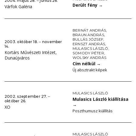
2004. május 28. ‒ június 26.
Derült fény
→
Várfok Galéria
BERNÁT ANDRÁS
,
BRAUN ANDRÁS
,
BULLÁS JÓZSEF
,
2003. október 18. ‒ november
ERNSZT ANDRÁS
,
14.
MULASICS LÁSZLÓ
,
Kortárs Művészeti Intézet,
SOMODY PÉTER
,
Dunaújváros
WOLSKY ANDRÁS
Cím nélkül
→
Új absztrakt képek
MULASICS LÁSZLÓ
2002. szeptember 27. ‒
Mulasics László kiállítása
október 26.
→
XO
Poszthumusz kiállítás
MULASICS LÁSZLÓ