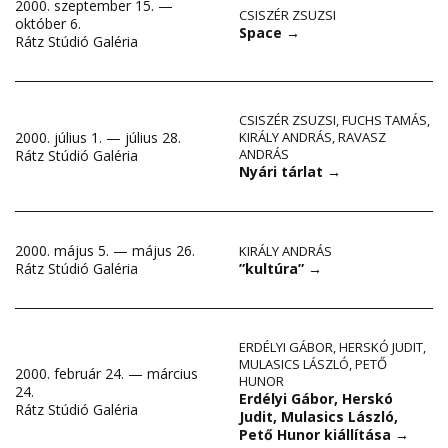
2000. szeptember 15. —
CSISZÉR ZSUZSI
október 6.
Space
→
Rátz Stúdió Galéria
CSISZÉR ZSUZSI
,
FUCHS TAMÁS
,
2000. július 1. — július 28.
KIRÁLY ANDRÁS
,
RAVASZ
ANDRÁS
Rátz Stúdió Galéria
Nyári tárlat
→
2000. május 5. — május 26.
KIRÁLY ANDRÁS
”kultúra”
→
Rátz Stúdió Galéria
ERDÉLYI GÁBOR
,
HERSKÓ JUDIT
,
MULASICS LÁSZLÓ
,
PETŐ
2000. február 24. — március
HUNOR
24.
Erdélyi Gábor, Herskó
Rátz Stúdió Galéria
Judit, Mulasics László,
Pető Hunor kiállítása
→