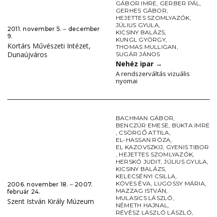
GÁBOR IMRE
,
GERBER PÁL
,
GERHES GÁBOR
,
HEJETTES SZOMLYAZÓK
,
JÚLIUS GYULA
,
2011. november 5. ‒ december
KICSINY BALÁZS
,
9.
KUNGL GYÖRGY
,
Kortárs Művészeti Intézet,
THOMAS MULLIGAN
,
Dunaújváros
SUGÁR JÁNOS
Nehéz ipar
→
A rendszerváltás vizuális
nyomai
BACHMAN GÁBOR
,
BENCZÚR EMESE
,
BUKTA IMRE
,
CSÖRGŐ ATTILA
,
EL-HASSAN RÓZA
,
EL KAZOVSZKIJ
,
GYENIS TIBOR
,
HEJETTES SZOMLYAZÓK
,
HERSKÓ JUDIT
,
JÚLIUS GYULA
,
KICSINY BALÁZS
,
KELECSÉNYI CSILLA
,
KÖVES ÉVA
,
LUGOSSY MÁRIA
,
2006. november 18. ‒ 2007.
MAZZAG ISTVÁN
,
február 24.
MULASICS LÁSZLÓ
,
Szent István Király Múzeum
NÉMETH HAJNAL
,
RÉVÉSZ LÁSZLÓ LÁSZLÓ
,