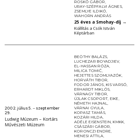
ROSKÓ GÁBOR
,
URAY-SZÉPFALVI ÁGNES
,
ZSEMLYE ILDIKÓ
,
WAHORN ANDRÁS
25 éves a Smohay-díj
→
Kiállítás a Csók István
Képtárban
BEÖTHY BALÁZS
,
LUCHEZAR BOYADJIEV
,
EL-HASSAN RÓZA
,
MILICA TOMIĆ
,
HEJETTES SZOMLYAZÓK
,
HORVÁTH TIBOR
,
FODOR JÁNOS
,
KIS VARSÓ
,
ERHARDT MIKLÓS
,
VÁRNAGY TIBOR
,
ÚJLAK CSOPORT
,
EIKE
,
NÉMETH HAJNAL
,
VÁRNAI GYULA
,
2002. július 5. ‒ szeptember
KOPASZ TAMÁS
,
29.
KOZÁRI HILDA
,
Ludwig Múzeum – Kortárs
ADÉLE EISENSTEIN
,
KMKK
,
Művészeti Múzeum
CSÁSZÁRI GÁBOR
,
KORONCZI ENDRE
,
MENESI ATTILA
,