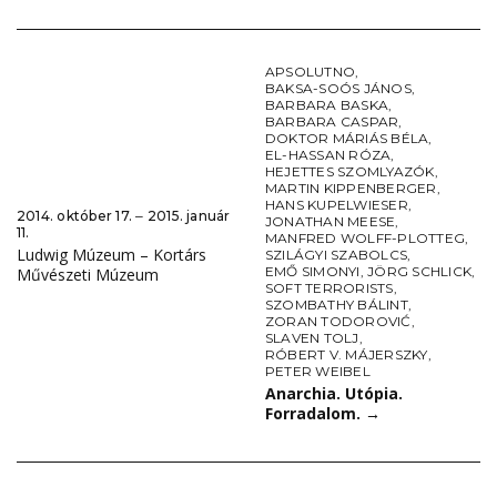
APSOLUTNO
,
BAKSA-SOÓS JÁNOS
,
BARBARA BASKA
,
BARBARA CASPAR
,
DOKTOR MÁRIÁS BÉLA
,
EL-HASSAN RÓZA
,
HEJETTES SZOMLYAZÓK
,
MARTIN KIPPENBERGER
,
HANS KUPELWIESER
,
2014. október 17. ‒ 2015. január
JONATHAN MEESE
,
11.
MANFRED WOLFF-PLOTTEG
,
Ludwig Múzeum – Kortárs
SZILÁGYI SZABOLCS
,
EMŐ SIMONYI
,
JÖRG SCHLICK
,
Művészeti Múzeum
SOFT TERRORISTS
,
SZOMBATHY BÁLINT
,
ZORAN TODOROVIĆ
,
SLAVEN TOLJ
,
RÓBERT V. MÁJERSZKY
,
PETER WEIBEL
Anarchia. Utópia.
Forradalom.
→