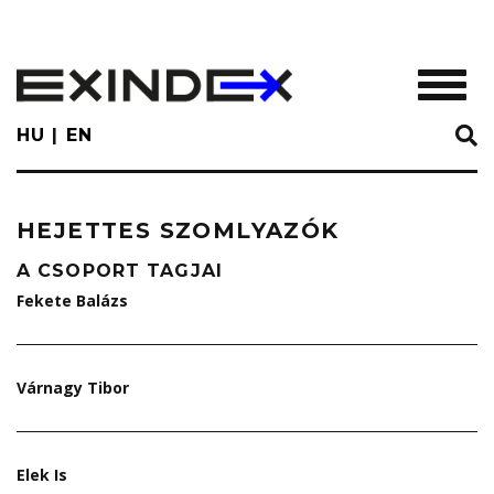
Skip
to
main
TOGGL
content
HU
EN
HEJETTES SZOMLYAZÓK
A CSOPORT TAGJAI
Fekete Balázs
Várnagy Tibor
Elek Is