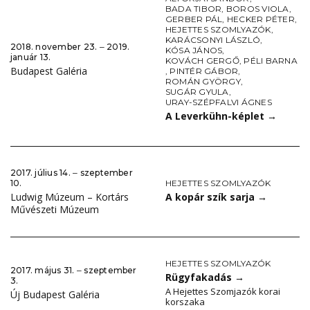
BADA TIBOR
,
BOROS VIOLA
,
GERBER PÁL
,
HECKER PÉTER
,
HEJETTES SZOMLYAZÓK
,
KARÁCSONYI LÁSZLÓ
,
2018. november 23. ‒ 2019.
KÓSA JÁNOS
,
január 13.
KOVÁCH GERGŐ
,
PÉLI BARNA
Budapest Galéria
,
PINTÉR GÁBOR
,
ROMÁN GYÖRGY
,
SUGÁR GYULA
,
URAY-SZÉPFALVI ÁGNES
A Leverkühn-képlet
→
2017. július 14. ‒ szeptember
HEJETTES SZOMLYAZÓK
10.
A kopár szík sarja
→
Ludwig Múzeum – Kortárs
Művészeti Múzeum
HEJETTES SZOMLYAZÓK
2017. május 31. ‒ szeptember
Rügyfakadás
→
3.
A Hejettes Szomjazók korai
Új Budapest Galéria
korszaka