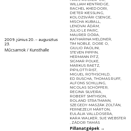
WILLIAM KENTRIDGE
,
RACHEL KHEDOORI
,
DIETER KIESSLING
,
KOLOZSVÁRI CSENGE
,
MISCHA KUBALL
,
LENDVAI ÁDÁM
,
JULIO LE PARC
,
MAURER DÓRA
,
KATHARINA MELDNER
,
2009. június 20. ‒ augusztus
TIM NOBLE
,
DORE O
,
23.
GIULIO PAOLINI
,
Műcsarnok / Kunsthalle
STEVEN PIPPIN
,
HERMANN PITZ
,
SIGMAR POLKE
,
MARKUS RAETZ
,
PIPILOTTI RIST
,
MIGUEL ROTHSCHILD
,
ED RUSCHA
,
THOMAS RUFF
,
ALFONS SCHILLING
,
NICOLAS SCHÖFFER
,
REGINA SILVEIRA
,
ROBERT SMITHSON
,
ROLAND STRATMANN
,
SZEGEDY-MASZÁK ZOLTÁN
,
FERNEZELYI MÁRTON
,
EULÁLIA VALLDOSERA
,
KARA WALKER
,
SUE WEBSTER
,
ZÁDOR TAMÁS
Pillanatgépek
→