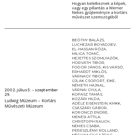
Hogyan keletkeznek a képek,
vagy egy pillantás a Werner
Nekes gyűjteményre a kortárs
művészet szemszögéből
BEÖTHY BALÁZS
,
LUCHEZAR BOYADJIEV
,
EL-HASSAN RÓZA
,
MILICA TOMIĆ
,
HEJETTES SZOMLYAZÓK
,
HORVÁTH TIBOR
,
FODOR JÁNOS
,
KIS VARSÓ
,
ERHARDT MIKLÓS
,
VÁRNAGY TIBOR
,
ÚJLAK CSOPORT
,
EIKE
,
NÉMETH HAJNAL
,
VÁRNAI GYULA
,
2002. július 5. ‒ szeptember
KOPASZ TAMÁS
,
29.
KOZÁRI HILDA
,
Ludwig Múzeum – Kortárs
ADÉLE EISENSTEIN
,
KMKK
,
Művészeti Múzeum
CSÁSZÁRI GÁBOR
,
KORONCZI ENDRE
,
MENESI ATTILA
,
CHRISTOPH RAUCH
,
NEMES CSABA
,
PERESZLÉNYI ROLLAND
,
NÉGY NAGY GAZDAG
,