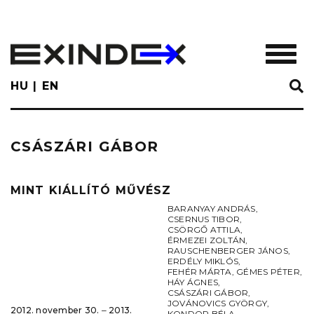
Skip
to
main
TOGGL
content
HU
EN
CSÁSZÁRI GÁBOR
MINT KIÁLLÍTÓ MŰVÉSZ
BARANYAY ANDRÁS
,
CSERNUS TIBOR
,
CSÖRGŐ ATTILA
,
ÉRMEZEI ZOLTÁN
,
RAUSCHENBERGER JÁNOS
,
ERDÉLY MIKLÓS
,
FEHÉR MÁRTA
,
GÉMES PÉTER
,
HÁY ÁGNES
,
CSÁSZÁRI GÁBOR
,
JOVÁNOVICS GYÖRGY
,
2012. november 30. ‒ 2013.
KONDOR BÉLA
,