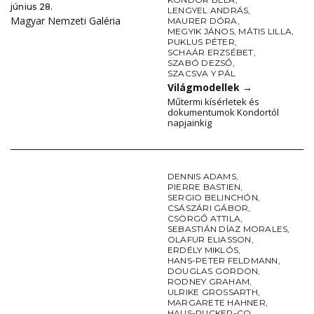
június 28.
LENGYEL ANDRÁS
,
Magyar Nemzeti Galéria
MAURER DÓRA
,
MEGYIK JÁNOS
,
MÁTIS LILLA
,
PUKLUS PÉTER
,
SCHAÁR ERZSÉBET
,
SZABÓ DEZSŐ
,
SZACSVA Y PÁL
Világmodellek
→
Műtermi kísérletek és
dokumentumok Kondortól
napjainkig
DENNIS ADAMS
,
PIERRE BASTIEN
,
SERGIO BELINCHÓN
,
CSÁSZÁRI GÁBOR
,
CSÖRGŐ ATTILA
,
SEBASTIÁN DÍAZ MORALES
,
OLAFUR ELIASSON
,
ERDÉLY MIKLÓS
,
HANS-PETER FELDMANN
,
DOUGLAS GORDON
,
RODNEY GRAHAM
,
ULRIKE GROSSARTH
,
MARGARETE HAHNER
,
HAUS-RUCKER-CO
,